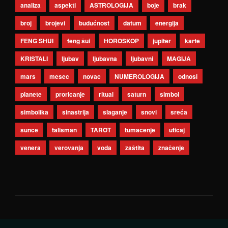
analiza
aspekti
ASTROLOGIJA
boje
brak
broj
brojevi
budućnost
datum
energija
FENG SHUI
feng šui
HOROSKOP
jupiter
karte
KRISTALI
ljubav
ljubavna
ljubavni
MAGIJA
mars
mesec
novac
NUMEROLOGIJA
odnosi
planete
proricanje
ritual
saturn
simbol
simbolika
sinastrija
slaganje
snovi
sreća
sunce
talisman
TAROT
tumačenje
uticaj
venera
verovanja
voda
zaštita
značenje