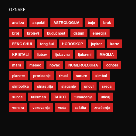
OZNAKE
analiza
aspekti
ASTROLOGIJA
boje
brak
broj
brojevi
budućnost
datum
energija
FENG SHUI
feng šui
HOROSKOP
jupiter
karte
KRISTALI
ljubav
ljubavna
ljubavni
MAGIJA
mars
mesec
novac
NUMEROLOGIJA
odnosi
planete
proricanje
ritual
saturn
simbol
simbolika
sinastrija
slaganje
snovi
sreća
sunce
talisman
TAROT
tumačenje
uticaj
venera
verovanja
voda
zaštita
značenje