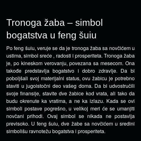
Tronoga žaba – simbol
bogatstva u feng šuiu
Po feng šuiu, veruje se da je tronoga žaba sa novčićem u
ustima, simbol sreće , radosti i prosperiteta. Tronoga žaba
je, po kineskom verovanju, povezana sa mesecom.
Ona
takođe predstavlja bogatstvo i dobro zdravlje. Da bi
poboljšali svoj materijalni status, ovu žabicu je potrebno
staviti u jugoistočni deo vašeg doma. Da bi udvostručili
svoje finansije, stavite dve žabice kod vrata, ali tako da
budu okrenute ka vratima, a ne ka izlazu. Kada se ovi
simboli postave pogrešno, u velikoj meri će se umanjiti
novčani prihodi. Ovaj simbol se nikada ne postavlja
previsoko. U feng šuiu, dve žabe sa novčićem u sredini
simbolišu ravnotežu bogatstva i prosperiteta.