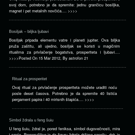
svoj dom, potrebno je da spremite: jednu grančicu bosiljka,
magnet i pet metalnih novčića.…
>>>>
Bosiljak – biljka ljubavi
Bosiljak pripada elementu vatre i planeti jupiter. Ova biljka
pruža zaštitu, ali ujedno, bosiljak se koristi u magičnim
ritualima za privlačenje bogatstva, prosperiteta i ljubavi.…
>>>>
Posted On
15 Mar 2012
,
By
astrofon 21
Ritual za prosperitet
Ovaj ritual za privlačenje prosperiteta možete uraditi noću
posle deset časova. Potrebno je da spremite 40 listića
pergament papira i 40 mirisnih štapića.…
>>>>
Simbol ždrala u feng šuiu
U feng šuiu, ždral je, pored feniksa, simbol dugovečnosti, mira
i sreće. Preporučljivo je da figuru ždrala držimo napolju, dok je