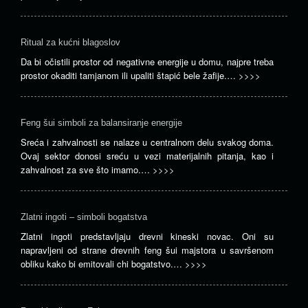
Ritual za kućni blagoslov
Da bi očistili prostor od negativne energije u domu, najpre treba
prostor okaditi tamjanom ili upaliti štapić bele žafije.…
>>>>
Feng šui simboli za balansiranje energije
Sreća i zahvalnosti se nalaze u centralnom delu svakog doma.
Ovaj sektor donosi sreću u vezi materijalnih pitanja, kao i
zahvalnost za sve što imamo.…
>>>>
Zlatni ingoti – simboli bogatstva
Zlatni ingoti predstavljaju drevni kineski novac. Oni su
napravljeni od strane drevnih feng šui majstora u savršenom
obliku kako bi emitovali chi bogatstvo.…
>>>>