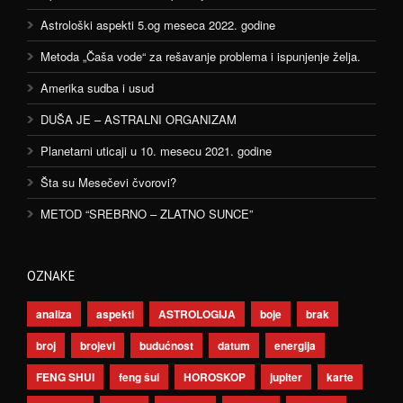
Astrološki aspekti 5.og meseca 2022. godine
Metoda „Čaša vode“ za rešavanje problema i ispunjenje želja.
Amerika sudba i usud
DUŠA JE – ASTRALNI ORGANIZAM
Planetarni uticaji u 10. mesecu 2021. godine
Šta su Mesečevi čvorovi?
METOD “SREBRNO – ZLATNO SUNCE”
OZNAKE
analiza
aspekti
ASTROLOGIJA
boje
brak
broj
brojevi
budućnost
datum
energija
FENG SHUI
feng šui
HOROSKOP
jupiter
karte