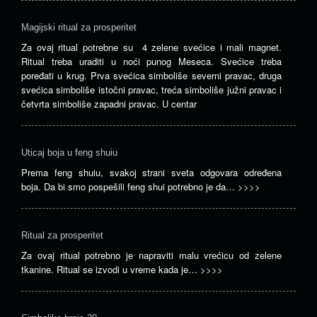
crv
ko
Magijski ritual za prosperitet
zaš
svo
Za ovaj ritual potrebne su 4 zelene svećice i mali magnet.
pos
Ritual treba uraditi u noći punog Meseca. Svećice treba
pri
poređati u krug. Prva svećica simboliše severni pravac, druga
i
svećica simboliše istočni pravac, treća simboliše južni pravac i
pri
četvrta simboliše zapadni pravac. U centar
dol
nov
…
Uticaj boja u feng shuiu
>>
Prema feng shuiu, svakoj strani sveta odgovara određena
boja. Da bi smo pospešili feng shui potrebno je da…
>>>>
Ritual za prosperitet
Za ovaj ritual potrebno je napraviti malu vrećicu od zelene
tkanine. Ritual se izvodi u vreme kada je…
>>>>