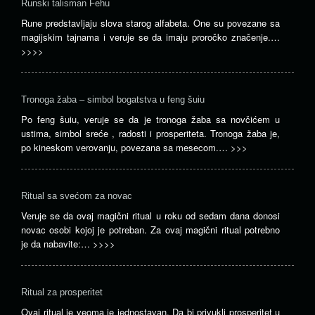
Runski talisman Fehu
Rune predstavljaju slova starog alfabeta. One su povezane sa
magijskim tajnama i veruje se da imaju proročko značenje.…
>>>>
Tronoga žaba – simbol bogatstva u feng šuiu
Po feng šuiu, veruje se da je tronoga žaba sa novčićem u
ustima, simbol sreće , radosti i prosperiteta. Tronoga žaba je,
po kineskom verovanju, povezana sa mesecom.…
>>>
Ritual sa svećom za novac
Veruje se da ovaj magični ritual u roku od sedam dana donosi
novac osobi kojoj je potreban. Za ovaj magični ritual potrebno
je da nabavite:…
>>>>
Ritual za prosperitet
Ovaj ritual je veoma je jednostavan. Da bi privukli prosperitet u