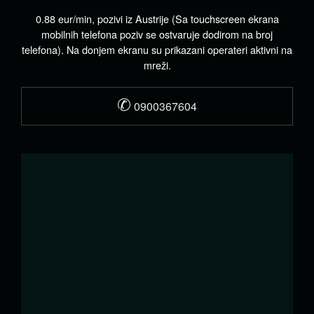
0.88 eur/min, pozivi iz Austrije (Sa touchscreen ekrana
mobilnih telefona poziv se ostvaruje dodirom na broj
telefona). Na donjem ekranu su prikazani operateri aktivni na
mreži.
✆
0900367604