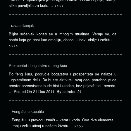
slika povoljnija za kuću.…
>>>>
Trava srčenjak
Biljka srčenjak koristi se u mnogim ritualima. Veruje se, da
osobi koja ga nosi kao amajliju, donosi ljubav, obilje i zaštitu.…
>>>>
Prosperitet i bogatstvo u feng šuiu
Po feng šuiu, područje bogatstva i prosperiteta se nalaze u
jugoistočnom delu. Da bi ste aktivirali ovaj deo, potrebno je da
prostor prvenstveno bude čist i uredan, bez prljavštine i nereda.
…
Posted On
21 Dec 2011
,
By
astrofon 21
Feng šui u kupatilu
Feng šui u prevodu znači – vetar i voda. Ova dva elementa
imaju veliki uticaj u našem životu.…
>>>>