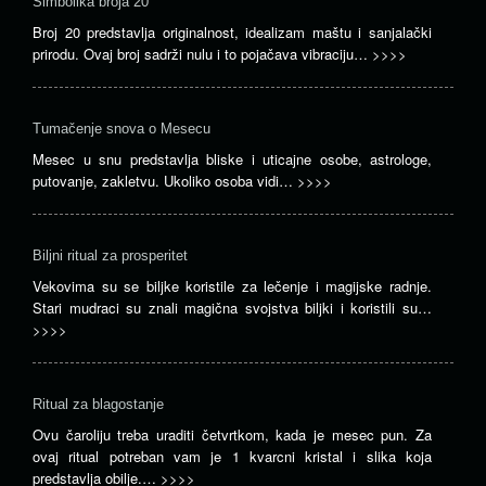
Simbolika broja 20
Broj 20 predstavlja originalnost, idealizam maštu i sanjalački
prirodu. Ovaj broj sadrži nulu i to pojačava vibraciju…
>>>>
Tumačenje snova o Mesecu
Mesec u snu predstavlja bliske i uticajne osobe, astrologe,
putovanje, zakletvu. Ukoliko osoba vidi…
>>>>
Biljni ritual za prosperitet
Vekovima su se biljke koristile za lečenje i magijske radnje.
Stari mudraci su znali magična svojstva biljki i koristili su…
>>>>
Ritual za blagostanje
Ovu čaroliju treba uraditi četvrtkom, kada je mesec pun. Za
ovaj ritual potreban vam je 1 kvarcni kristal i slika koja
predstavlja obilje.…
>>>>