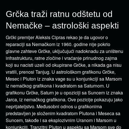
Grčka traži ratnu odštetu od
Nemačke – astrološki aspekti
Grčki premijer Aleksis Cipras rekao je da ugovor o
reparaciji sa Nemačkom iz 1960. godine nije pokrio
glavne zahteve Grčke, uključujući nadoknadu za uništenu
infrastrukturu, ratne zločine i vraćanje prinudnog zajma
koji su nacisti uzeli od okupirane Grčke, a nikada ga nisu
vratili, prenosi Tanjug. U astrološkom grafikonu Grčke,
Mesec i Pluton iz znaka vage su u konjunkciji sa Marsom
iz nemačkog grafikona i kvadratom sa Saturnom. U
grafikonu Grčke, Saturn je u opoziciji sa Suncem iz znaka
Jarca, iz nemačkog grafikona. Ove pozicije pokazuju jako
neprijateljstvo. Međusobni odnos u grafikonima
predstavljen je složenim kvadratom Plutona i Meseca sa
Suncem, takođe i sa eksplozivnim Uranom i Marsom u
konjunkciji. Tranzitni Pluton u aspektu sa Marsom sve do