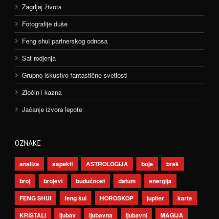
Zagrljaj života
Fotografije duše
Feng shui partnerskog odnosa
Sat rodjenja
Grupno iskustvo fantastične svetlosti
Zločin i kazna
Jačanje izvora lepote
OZNAKE
analiza
aspekti
ASTROLOGIJA
boje
brak
broj
brojevi
budućnost
datum
energija
FENG SHUI
feng šui
HOROSKOP
jupiter
karte
KRISTALI
ljubav
ljubavna
ljubavni
MAGIJA