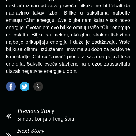
neki aranžman od suvog cveća, nikako ne bi trebali da
napravimo takav izbor. Biljke u saksijama najbolje
emituju “Chi” energiju. Ove biljke nam šalju visok novo
energije. Cvetanjem ove biljke emituju više “Chi” energije
od ostalih. Biljke sa mekim, okruglim, širokim listovima
najbolje prikupljaju energiju i duže je zadržavaju. Vrste
biljki sa oštrim i izduženim listovima su dobri za poslovne
kancelarije. Oni su “čuvari” prostora kada se pojavi loša
energija. Saksije cveća stavljene na prozor, zaustavljaju
ulazak negativne energije u dom.
Previous Story
Simbol konja u feng šuiu
Next Story