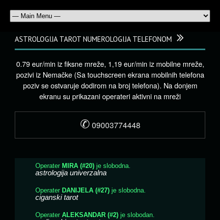
ASTROLOGIJA TAROT NUMEROLOGIJA TELEFONOM
0.79 eur/min iz fiksne mreže, 1,19 eur/min iz mobilne mreže,
pozivi iz Nemačke (Sa touchscreen ekrana mobilnih telefona
poziv se ostvaruje dodirom na broj telefona). Na donjem
ekranu su prikazani operateri aktivni na mreži
✆
09003774448