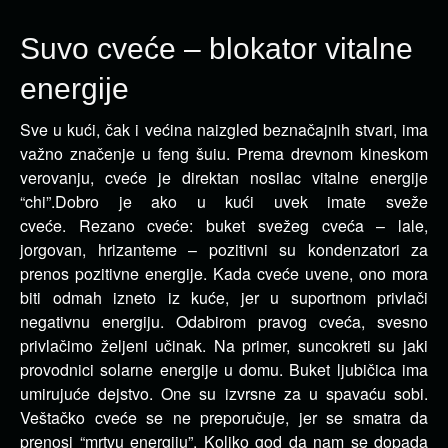
Suvo cveće – blokator vitalne
energije
Sve u kući, čak i većina naizgled beznačajnih stvari, ima
važno značenje u feng šuiu. Prema drevnom kineskom
verovanju, cveće je direktan nosilac vitalne energije
“chi”.
Dobro je ako u kući uvek imate sveže
cveće. Rezano cveće: buket svežeg cveća – lale,
jorgovan, hrizanteme – pozitivni su kondenzatori za
prenos pozitivne energije. Kada cveće uvene, ono mora
biti odmah izneto iz kuće, jer u suportnom privlači
negativnu energiju. Odabirom pravog cveća, svesno
privlačimo željeni učinak. Na primer, suncokreti su jaki
provodnici solarne energije u domu. Buket ljubičica ima
umirujuće dejstvo. One su izvrsne za u spavaću sobi.
Veštačko cveće se ne preporučuje, jer se smatra da
prenosi “mrtvu energiju”. Koliko god da nam se dopada