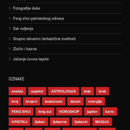
Fotografije duše
Feng shui partnerskog odnosa
Sat rodjenja
Grupno iskustvo fantastične svetlosti
Zločin i kazna
Jačanje izvora lepote
OZNAKE
analiza
aspekti
ASTROLOGIJA
boje
brak
broj
brojevi
budućnost
datum
energija
FENG SHUI
feng šui
HOROSKOP
jupiter
karte
KRISTALI
ljubav
ljubavna
ljubavni
MAGIJA