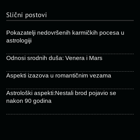
Slični postovi
Pokazatelji nedovršenih karmičkih pocesa u
astrologiji
Odnosi srodnih duša: Venera i Mars
Aspekti izazova u romantičnim vezama
Astrološki aspekti:Nestali brod pojavio se
nakon 90 godina