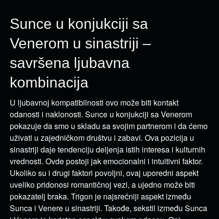
Sunce u konjukciji sa
Venerom u sinastriji –
savršena ljubavna
kombinacija
U ljubavnoj kompatibilnosti ovo može biti kontakt
odanosti i naklonosti. Sunce u konjukciji sa Venerom
pokazuje da smo u skladu sa svojim partnerom i da ćemo
uživati u zajedničkom društvu i zabavi. Ova pozicija u
sinastriji daje tendenciju deljenja istih interesa i kulturnih
vrednosti. Ovde postoji jak emocionalni i intuitivni faktor.
Ukoliko su i drugi faktori povoljni, ovaj uporedni aspekt
uveliko pridonosi romantičnoj vezi, a ujedno može biti
pokazatelj braka. Trigon je najsrećniji aspekt između
Sunca i Venere u sinastriji. Takođe, sekstil između Sunca