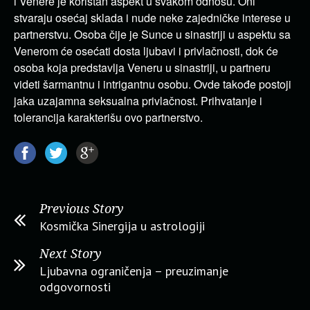
i Venere je koristan aspekt u svakom odnosu. Oni
stvaraju osećaj sklada i nude neke zajedničke interese u
partnerstvu. Osoba čije je Sunce u sinastriji u aspektu sa
Venerom će osećati dosta ljubavi i privlačnosti, dok će
osoba koja predstavlja Veneru u sinastriji, u partneru
videti šarmantnu i intrigantnu osobu. Ovde takođe postoji
jaka uzajamna seksualna privlačnost. Prihvatanje i
tolerancija karakterišu ovo partnerstvo.
Previous Story
Kosmička Sinergija u astrologiji
Next Story
Ljubavna ograničenja – preuzimanje
odgovornosti