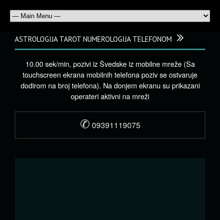
ASTROLOGIJA TAROT NUMEROLOGIJA TELEFONOM
10.00 sek/min, pozivi iz Švedske iz mobilne mreže (Sa
touchscreen ekrana mobilnih telefona poziv se ostvaruje
dodirom na broj telefona). Na donjem ekranu su prikazani
operateri aktivni na mreži
✆
09391119075