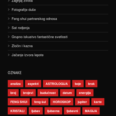
Zagrljaj života
Fotografije duše
Feng shui partnerskog odnosa
Sat rodjenja
Grupno iskustvo fantastične svetlosti
Zločin i kazna
Jačanje izvora lepote
OZNAKE
analiza
aspekti
ASTROLOGIJA
boje
brak
broj
brojevi
budućnost
datum
energija
FENG SHUI
feng šui
HOROSKOP
jupiter
karte
KRISTALI
ljubav
ljubavna
ljubavni
MAGIJA