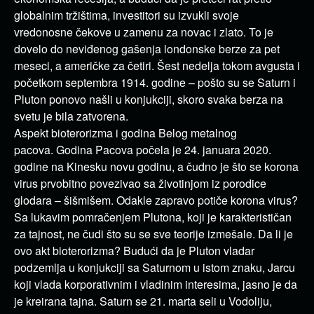
globalnim tržištima, investitori su izvukli svoje
vredonosne čekove u zamenu za novac i zlato. To je
dovelo do neviđenog gašenja londonske berze za pet
meseci, a američke za četiri. Šest nedelja tokom avgusta i
početkom septembra 1914. godine – pošto su se Saturn i
Pluton ponovo našli u konjukciji, skoro svaka berza na
svetu je bila zatvorena.
Aspekt bioterorizma i godina Belog metalnog
pacova. Godina Pacova počela je 24. januara 2020.
godine na Kinesku novu godinu, a čudno je što se korona
virus prvobitno povezivao sa životinjom iz porodice
glodara – šišmišem. Odakle zapravo potiče korona virus?
Sa lukavim pomračenjem Plutona, koji je karakterističan
za tajnost, ne čudi što su se sve teorije izmešale. Da li je
ovo akt bioterorizma? Budući da je Pluton vladar
podzemlja u konjukciji sa Saturnom u istom znaku, Jarcu
koji vlada korporativnim i vladinim interesima, jasno je da
je kreirana tajna. Saturn se 21. marta seli u Vodoliju,