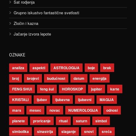
Sat rodjenja
Grupno iskustvo fantastične svetlosti
Zločin i kazna
Jačanje izvora lepote
OZNAKE
analiza
aspekti
ASTROLOGIJA
boje
brak
broj
brojevi
budućnost
datum
energija
FENG SHUI
feng šui
HOROSKOP
jupiter
karte
KRISTALI
ljubav
ljubavna
ljubavni
MAGIJA
mars
mesec
novac
NUMEROLOGIJA
odnosi
planete
proricanje
ritual
saturn
simbol
simbolika
sinastrija
slaganje
snovi
sreća