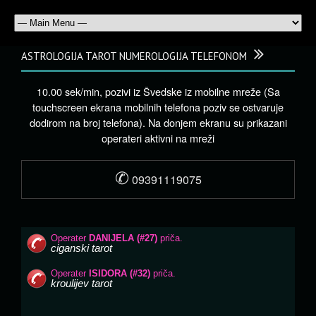
ASTROLOGIJA TAROT NUMEROLOGIJA TELEFONOM
10.00 sek/min, pozivi iz Švedske iz mobilne mreže (Sa
touchscreen ekrana mobilnih telefona poziv se ostvaruje
dodirom na broj telefona). Na donjem ekranu su prikazani
operateri aktivni na mreži
✆
09391119075