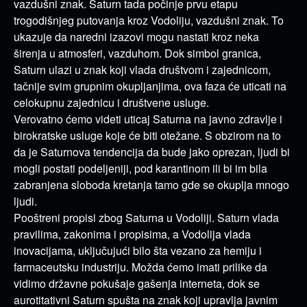
vazdušni znak. Saturn tada počinje prvu etapu
trogodišnjeg putovanja kroz Vodoliju, vazdušni znak. To
ukazuje da naredni izazovi mogu nastati kroz neka
širenja u atmosferi, vazduhom. Dok simbol granica,
Saturn ulazi u znak koji vlada društvom i zajednicom,
tačnije svim grupnim okupljanjima, ova faza će uticati na
celokupnu zajednicu i društvene usluge.
Verovatno ćemo videti uticaj Saturna na javno zdravlje i
birokratske usluge koje će biti otežane. S obzirom na to
da je Saturnova tendencija da bude jako oprezan, ljudi bi
mogli postati podeljeniji, pod karantinom ili bi im bila
zabranjena sloboda kretanja tamo gde se okuplja mnogo
ljudi.
Pooštreni propisi zbog Saturna u Vodoliji. Saturn vlada
pravilima, zakonima i propisima, a Vodolija vlada
inovacijama, uključujući bilo šta vezano za hemiju i
farmaceutsku industriju. Možda ćemo imati prilike da
vidimo državne pokušaje gašenja interneta, dok se
aurotitativni Saturn spušta na znak koji upravlja javnim