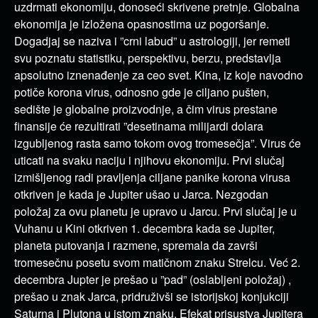
uzdrmati ekonomiju, donoseći skrivene pretnje. Globalna
ekonomija je izložena opasnostima uz pogoršanje.
Dogadjaj se naziva i ”crni labud” u astrologiji, jer remeti
svu poznatu statistiku, perspektivu, berzu, predstavlja
apsolutno iznenađenje za ceo svet. Kina, iz koje navodno
potiče korona virus, odnosno gde je ciljano pušten,
sedište je globalne proizvodnje, a čim virus prestane
finansije će rezultirati ”desetinama milijardi dolara
izgubljenog rasta samo tokom ovog tromesečja”. Virus će
uticati na svaku naciju i njihovu ekonomiju. Prvi slučaj
izmišljenog radi pravljenja ciljane panike korona virusa
otkriven je kada je Jupiter ušao u Jarca. Nezgodan
položaj za ovu planetu je upravo u Jarcu. Prvi slučaj je u
Vuhanu u Kini otkriven 1. decembra kada se Jupiter,
planeta putovanja i razmene, spremala da završi
tromesečnu posetu svom matičnom znaku Strelcu. Već 2.
decembra Jupter je prešao u ”pad” (oslabljeni položaj) ,
prešao u znak Jarca, pridruživši se istorijskoj konjukciji
Saturna i Plutona u istom znaku. Efekat prisustva Jupitera