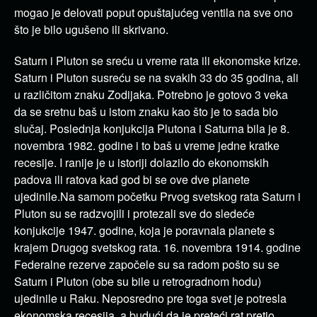
mogao je delovati poput opuštajućeg ventila na sve ono
što je bilo ugušeno ili skrivano.
Saturn i Pluton se sreću u vreme rata ili ekonomske krize.
Saturn i Pluton susreću se na svakih 33 do 35 godina, ali
u različitom znaku Zodijaka. Potrebno je gotovo 3 veka
da se sretnu baš u istom znaku kao što je to sada bio
slučaj. Poslednja konjukcija Plutona i Saturna bila je 8.
novembra 1982. godine i to baš u vreme jedne kratke
recesije. I ranije je u istoriji dolazilo do ekonomskih
padova ili ratova kad god bi se ove dve planete
ujedinile.Na samom početku Prvog svetskog rata Saturn i
Pluton su se radzvojili i protezali sve do sledeće
konjukcije 1947. godine, koja je poravnala planete s
krajem Drugog svetskog rata. 16. novembra 1914. godine
Federalne rezerve započele su sa radom pošto su se
Saturn i Pluton (obe su bile u retrogradnom hodu)
ujedinile u Raku. Neposredno pre toga svet je potresla
ekonomska recesija, a budući da je preteći rat pretio