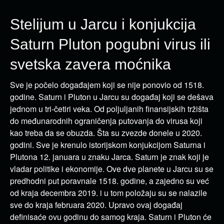
Stelijum u Jarcu i konjukcija
Saturn Pluton pogubni virus ili
svetska zavera moćnika
Sve je počelo događajem koji se nije ponovio od 1518.
godine. Saturn i Pluton u Jarcu su događaj koji se dešava
jednom u tri-četiri veka. Od poljuljanih finansijskih tržišta
do međunarodnih ograničenja putovanja do virusa koji
kao treba da se obuzda. Šta su zvezde donele u 2020.
godini. Sve je krenulo istorijskom konjukcijom Saturna i
Plutona 12. januara u znaku Jarca. Saturn je znak koji je
vladar politike i ekonomije. Ove dve planete u Jarcu su se
predhodni put poravnale 1518. godine, a zajedno su već
od kraja decembra 2019. i u tom položaju su se nalazile
sve do kraja februara 2020. Upravo ovaj događaj
definisaće ovu godinu do samog kraja. Saturn i Pluton će