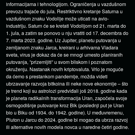
informacijama i tehnologijom. Ograničenja u vazdušnom
prevozu trajaće do jula. Restriktivno kretanje Saturna u
vazdušnom znaku Vodolije može uticati na avio-
industriju. Saturn će se kretati Vodolijom od 21. marta do
1. jula, a zatim se ponovo u nju vratiti od 17. decembra do
7. marta 2023. godine. Uz Jupiter, planetu putovanja u
zemljanom znaku Jarca, kreirani u arhivama Vladara
sveta, virus je dokaz da će se mnogi umesto planiranih
putovanja, ”prizemljiti” u svom bliskom i poznatom
okruženju. Nastanak novih kriptovaluta. Vrlo je moguće
da ćemo s prestankom pandemije, možda videti
ubrzavanje razvoja bitkoina ili neke nove ekonomije – što
je trend koji su astrolozi predviđali još 2018. godine kada
je planeta radikalnih transformacija Uran, započela svoje
osmogodišnje putovanje kroz Bik (poslednji put je Uran
bio u Biku od 1934. do 1942. godine). U međuvremenu,
Pluton u Jarcu do 2024. godine bi mogao da ubrza razvoj
ili alternative novih modela novca u naredne četiri godine.