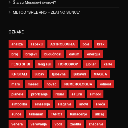
Šta su Mesečevi čvorovi?
METOD “SREBRNO – ZLATNO SUNCE”
OZNAKE
analiza
aspekti
ASTROLOGIJA
boje
brak
broj
brojevi
budućnost
datum
energija
FENG SHUI
feng šui
HOROSKOP
jupiter
karte
KRISTALI
ljubav
ljubavna
ljubavni
MAGIJA
mars
mesec
novac
NUMEROLOGIJA
odnosi
planete
proricanje
ritual
saturn
simbol
simbolika
sinastrija
slaganje
snovi
sreća
sunce
talisman
TAROT
tumačenje
uticaj
venera
verovanja
voda
zaštita
značenje