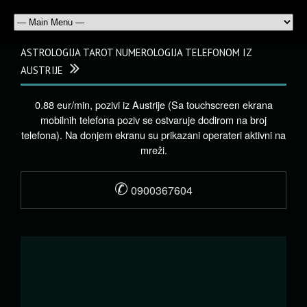
ASTROLOGIJA TAROT NUMEROLOGIJA TELEFONOM IZ
AUSTRIJE
0.88 eur/min, pozivi iz Austrije (Sa touchscreen ekrana
mobilnih telefona poziv se ostvaruje dodirom na broj
telefona). Na donjem ekranu su prikazani operateri aktivni na
mreži.
✆
0900367604