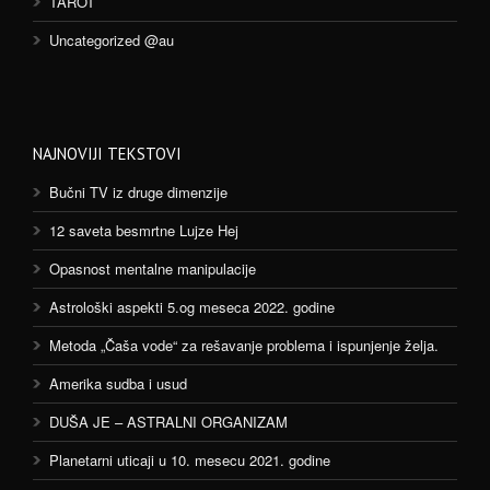
TAROT
Uncategorized @au
NAJNOVIJI TEKSTOVI
Bučni TV iz druge dimenzije
12 saveta besmrtne Lujze Hej
Opasnost mentalne manipulacije
Astrološki aspekti 5.og meseca 2022. godine
Metoda „Čaša vode“ za rešavanje problema i ispunjenje želja.
Amerika sudba i usud
DUŠA JE – ASTRALNI ORGANIZAM
Planetarni uticaji u 10. mesecu 2021. godine