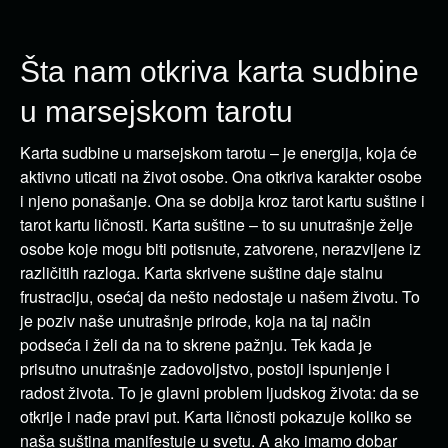
Šta nam otkriva karta sudbine
u marsejskom tarotu
Karta sudbine u marsejskom tarotu – je energija, koja će
aktivno uticati na život osobe. Ona otkriva karakter osobe
i njeno ponašanje. Ona se dobija kroz tarot kartu suštine i
tarot kartu ličnosti. Karta suštine – to su unutrašnje želje
osobe koje mogu biti potisnute, zatvorene, nerazvijene iz
različitih razloga. Karta skrivene suštine daje stalnu
frustraciju, osećaj da nešto nedostaje u našem životu. To
je poziv naše unutrašnje prirode, koja na taj način
podseća i želi da na to skrene pažnju. Tek kada je
prisutno unutrašnje zadovoljstvo, postoji ispunjenje i
radost života. To je glavni problem ljudskog života: da se
otkrije i nađe pravi put. Karta ličnosti pokazuje koliko se
naša suština manifestuje u svetu. A ako imamo dobar