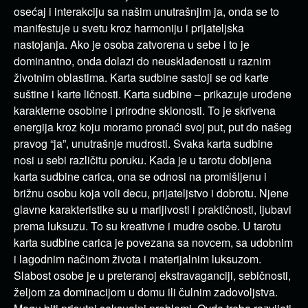
osećaj i interakciju sa našim unutrašnjim ja, onda se to
manifestuje u svetu kroz harmoniju i prijateljska
nastojanja. Ako je osoba zatvorena u sebe i to je
dominantno, onda dolazi do neusklađenosti u raznim
životnim oblastima. Karta sudbine sastoji se od karte
suštine i karte ličnosti. Karta sudbine – prikazuje urođene
karakterne osobine i prirodne sklonosti. To je skrivena
energija kroz koju moramo pronaći svoj put, put do našeg
pravog “ja”, unutrašnje mudrosti. Svaka karta sudbine
nosi u sebi različitu poruku. Kada je u tarotu dobijena
karta sudbine carica, ona se odnosi na promišljenu i
brižnu osobu koja voli decu, prijateljstvo i dobrotu. Njene
glavne karakteristike su u marljivosti i praktičnosti, ljubavi
prema luksuzu. To su kreativne i mudre osobe. U tarotu
karta sudbine carica je povezana sa novcem, sa udobnim
i lagodnim načinom života i materijalnim luksuzom.
Slabost osobe je u preteranoj ekstravaganciji, sebičnosti,
željom za dominacijom u domu ili čulnim zadovoljstva.