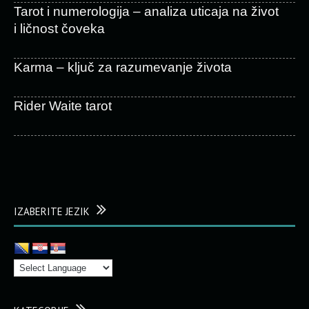
Tarot i numerologija – analiza uticaja na život
i ličnost čoveka
Karma – ključ za razumevanje života
Rider Waite tarot
IZABERITE JEZIK