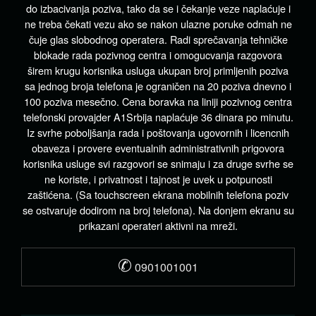
do izbacivanja poziva, tako da se i čekanje veze naplaćuje i
ne treba čekati vezu ako se nakon ulazne poruke odmah ne
čuje glas slobodnog operatera. Radi sprečavanja tehničke
blokade rada pozivnog centra i omogucvanja razgovora
širem krugu korisnika usluga ukupan broj primljenih poziva
sa jednog broja telefona je ograničen na 20 poziva dnevno i
100 poziva mesečno. Cena boravka na liniji pozivnog centra
telefonski provajder A1Srbija naplaćuje 36 dinara po minutu.
Iz svrhe poboljšanja rada i poštovanja ugovornih i licencnih
obaveza i provere eventualnih administrativnih prigovora
korisnika usluge svi razgovori se snimaju i za druge svrhe se
ne koriste, i privatnost i tajnost je uvek u potpunosti
zaštićena. (Sa touchscreen ekrana mobilnih telefona poziv
se ostvaruje dodirom na broj telefona). Na donjem ekranu su
prikazani operateri aktivni na mreži.
✆
0901001001