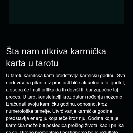
Šta nam otkriva karmička
karta u tarotu
U tarotu karmička karta predstavlja karmičku godinu. Sva
nedovršena pitanja iz prošlosti biće aktuelna u toj godini,
a osoba će imati priliku da ih dovrši ili bar započne taj
proces. U tarot konstelaciji kroz datum rođenja možemo
izračunati svoju karmičku godinu, odnosno, kroz
numerološke temelje. Utvrđivanje karmičke godine
predstavlja energiju koja teče kroz nju. Godina koja je
karmička može biti posledica prošlog života, kao i prilika
sa se iskreno promenimo i postignemo bolje rezultate.