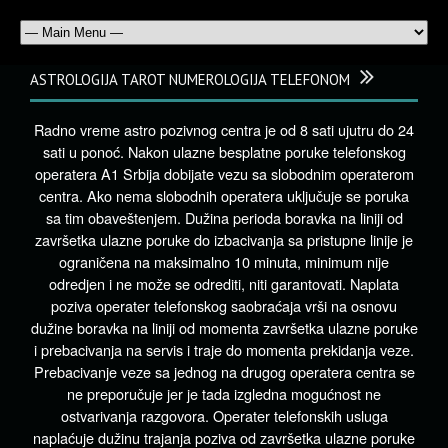
ASTROLOGIJA TAROT NUMEROLOGIJA TELEFONOM
Radno vreme astro pozivnog centra je od 8 sati ujutru do 24
sati u ponoć. Nakon ulazne besplatne poruke telefonskog
operatera A1 Srbija dobijate vezu sa slobodnim operaterom
centra. Ako nema slobodnih operatera uključuje se poruka
sa tim obaveštenjem. Dužina perioda boravka na liniji od
završetka ulazne poruke do izbacivanja sa pristupne linije je
ograničena na maksimalno 10 minuta, minimum nije
odredjen i ne može se odrediti, niti garantovati. Naplata
poziva operater telefonskog saobraćaja vrši na osnovu
dužine boravka na liniji od momenta završetka ulazne poruke
i prebacivanja na servis i traje do momenta prekidanja veze.
Prebacivanje veze sa jednog na drugog operatera centra se
ne preporučuje jer je tada izgledna mogućnost ne
ostvarivanja razgovora. Operater telefonskih usluga
naplaćuje dužinu trajanja poziva od završetka ulazne poruke