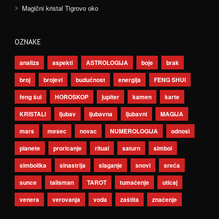
Magični kristal Tigrovo oko
OZNAKE
analiza
aspekti
ASTROLOGIJA
boje
brak
broj
brojevi
budućnost
energija
FENG SHUI
feng šui
HOROSKOP
jupiter
kamen
karte
KRISTALI
ljubav
ljubavna
ljubavni
MAGIJA
mars
mesec
novac
NUMEROLOGIJA
odnosi
planete
proricanje
ritual
saturn
simbol
simbolika
sinastrija
slaganje
snovi
sreća
sunce
talisman
TAROT
tumačenje
uticaj
venera
verovanja
voda
zaštita
značenje