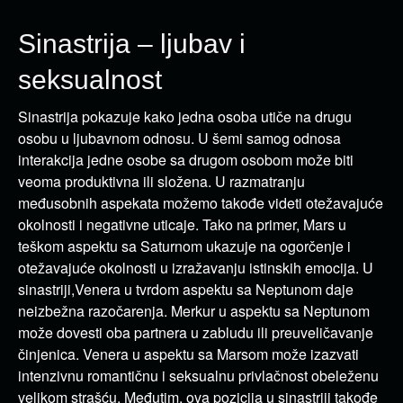
Sinastrija – ljubav i
seksualnost
Sinastrija pokazuje kako jedna osoba utiče na drugu
osobu u ljubavnom odnosu. U šemi samog odnosa
interakcija jedne osobe sa drugom osobom može biti
veoma produktivna ili složena. U razmatranju
međusobnih aspekata možemo takođe videti otežavajuće
okolnosti i negativne uticaje. Tako na primer, Mars u
teškom aspektu sa Saturnom ukazuje na ogorčenje i
otežavajuće okolnosti u izražavanju istinskih emocija. U
sinastriji,Venera u tvrdom aspektu sa Neptunom daje
neizbežna razočarenja. Merkur u aspektu sa Neptunom
može dovesti oba partnera u zabludu ili preuveličavanje
činjenica. Venera u aspektu sa Marsom može izazvati
intenzivnu romantičnu i seksualnu privlačnost obeleženu
velikom strašću. Međutim, ova pozicija u sinastriji takođe