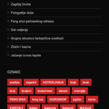
Zagrljaj života
Fotografije duše
Feng shui partnerskog odnosa
Sat rodjenja
Grupno iskustvo fantastične svetlosti
Zločin i kazna
Jačanje izvora lepote
OZNAKE
analiza
aspekti
ASTROLOGIJA
boje
brak
broj
brojevi
budućnost
datum
energija
FENG SHUI
feng šui
HOROSKOP
jupiter
karte
KRISTALI
ljubav
ljubavna
ljubavni
MAGIJA