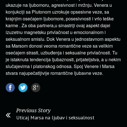
ukazuje na ljubomoru, agresivnost i mržnju. Venera u
konjukciji sa Plutonom uzrokuje opsesivne veze, sa
krajnjim osećajem ljubomore, posesivnosti i vrlo teške
karme . Za oba partnera,u sinastriji ovaj aspekt dajei
izuzetnu magnetsku privlačnost u emocionalnom i
seksualnom smislu. Dok Venera u jednostavnom aspektu
sa Marsom donosi veoma romantične veze sa velikim
osećajem strasti, uzbuđenja i seksualne privlačnosti. Tu
je istaknuta tendencija ljubaznosti, prijateljstva, a u nekim
slučajevima i platonskog odnosa. Spoj Venere i Marsa
stvara najupečatljivije romantične ljubavne veze.
Previous Story
Uticaj Marsa na ljubav i seksualnost