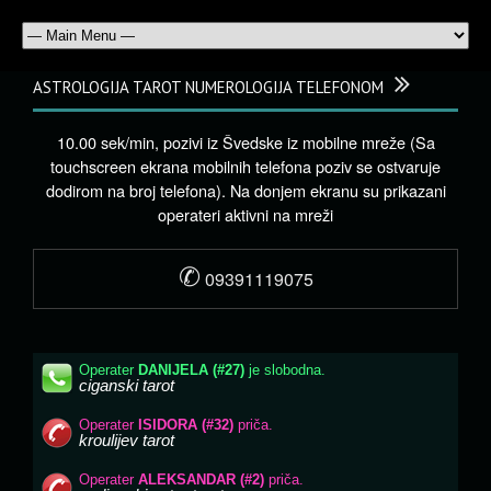
ASTROLOGIJA TAROT NUMEROLOGIJA TELEFONOM
10.00 sek/min, pozivi iz Švedske iz mobilne mreže (Sa
touchscreen ekrana mobilnih telefona poziv se ostvaruje
dodirom na broj telefona). Na donjem ekranu su prikazani
operateri aktivni na mreži
✆
09391119075