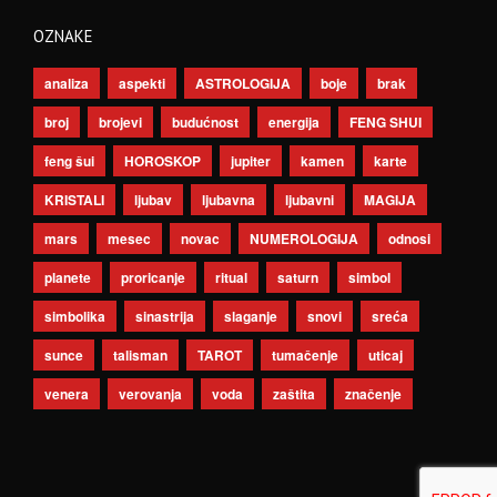
OZNAKE
analiza
aspekti
ASTROLOGIJA
boje
brak
broj
brojevi
budućnost
energija
FENG SHUI
feng šui
HOROSKOP
jupiter
kamen
karte
KRISTALI
ljubav
ljubavna
ljubavni
MAGIJA
mars
mesec
novac
NUMEROLOGIJA
odnosi
planete
proricanje
ritual
saturn
simbol
simbolika
sinastrija
slaganje
snovi
sreća
sunce
talisman
TAROT
tumačenje
uticaj
venera
verovanja
voda
zaštita
značenje