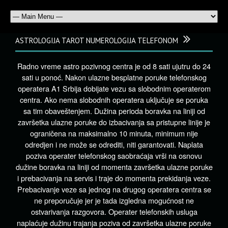
ASTROLOGIJA TAROT NUMEROLOGIJA TELEFONOM
Radno vreme astro pozivnog centra je od 8 sati ujutru do 24
sati u ponoć. Nakon ulazne besplatne poruke telefonskog
operatera A1 Srbija dobijate vezu sa slobodnim operaterom
centra. Ako nema slobodnih operatera uključuje se poruka
sa tim obaveštenjem. Dužina perioda boravka na liniji od
završetka ulazne poruke do izbacivanja sa pristupne linije je
ograničena na maksimalno 10 minuta, minimum nije
odredjen i ne može se odrediti, niti garantovati. Naplata
poziva operater telefonskog saobraćaja vrši na osnovu
dužine boravka na liniji od momenta završetka ulazne poruke
i prebacivanja na servis i traje do momenta prekidanja veze.
Prebacivanje veze sa jednog na drugog operatera centra se
ne preporučuje jer je tada izgledna mogućnost ne
ostvarivanja razgovora. Operater telefonskih usluga
naplaćuje dužinu trajanja poziva od završetka ulazne poruke