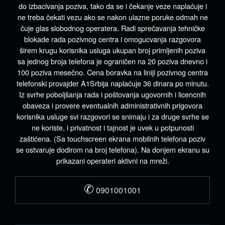
do izbacivanja poziva, tako da se i čekanje veze naplaćuje i
ne treba čekati vezu ako se nakon ulazne poruke odmah ne
čuje glas slobodnog operatera. Radi sprečavanja tehničke
blokade rada pozivnog centra i omogucvanja razgovora
širem krugu korisnika usluga ukupan broj primljenih poziva
sa jednog broja telefona je ograničen na 20 poziva dnevno i
100 poziva mesečno. Cena boravka na liniji pozivnog centra
telefonski provajder A1Srbija naplaćuje 36 dinara po minutu.
Iz svrhe poboljšanja rada i poštovanja ugovornih i licencnih
obaveza i provere eventualnih administrativnih prigovora
korisnika usluge svi razgovori se snimaju i za druge svrhe se
ne koriste, i privatnost i tajnost je uvek u potpunosti
zaštićena. (Sa touchscreen ekrana mobilnih telefona poziv
se ostvaruje dodirom na broj telefona). Na donjem ekranu su
prikazani operateri aktivni na mreži.
✆
0901001001