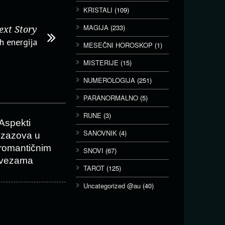
KRISTALI
(109)
MAGIJA
(233)
ext Story
h energija
MESEČNI HOROSKOP
(1)
MISTERIJE
(15)
NUMEROLOGIJA
(251)
PARANORMALNO
(5)
RUNE
(3)
Aspekti
SANOVNIK
(4)
izazova u
romantičnim
SNOVI
(67)
vezama
TAROT
(125)
Uncategorized @au
(40)