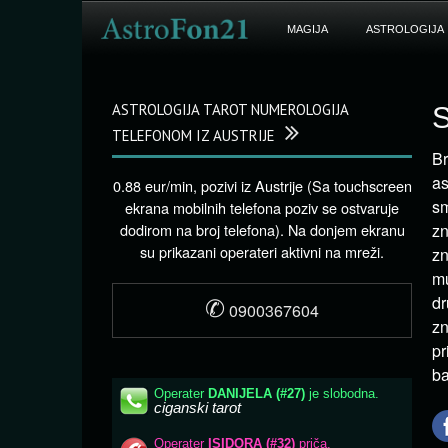
MAGIJA
ASTROLOGIJA
ASTROLOGIJA TAROT NUMEROLOGIJA
S
TELEFONOM IZ AUSTRIJE
Br
as
0.88 eur/min, pozivi iz Austrije (Sa touchscreen
sm
ekrana mobilnih telefona poziv se ostvaruje
dodirom na broj telefona). Na donjem ekranu
zn
su prikazani operateri aktivni na mreži.
zn
mu
✆
d
0900367604
zn
pr
ba