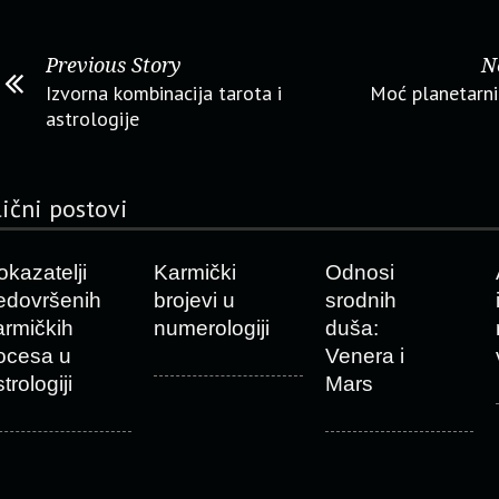
Previous Story
N
Izvorna kombinacija tarota i
Moć planetarni
astrologije
lični postovi
okazatelji
Karmički
Odnosi
edovršenih
brojevi u
srodnih
armičkih
numerologiji
duša:
ocesa u
Venera i
trologiji
Mars