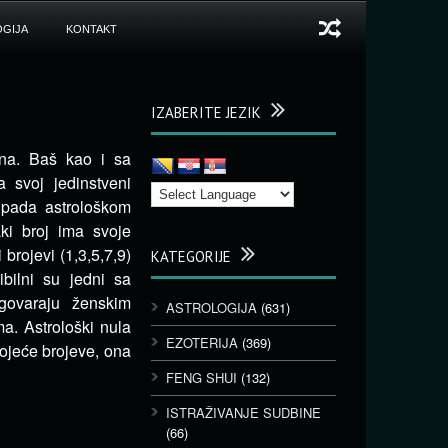
GIJA
KONTAKT
IZABERITE JEZIK
đena. Baš kao i sa
 svoj jedinstveni
ripada astrološkom
ki broj ima svoje
brojevi (1,3,5,7,9)
KATEGORIJE
bilni su jedni sa
dgovaraju ženskim
ASTROLOGIJA
(631)
ma. Astrološki nula
EZOTERIJA
(369)
tojeće brojeve, ona
FENG SHUI
(132)
ISTRAŽIVANJE SUDBINE
(66)