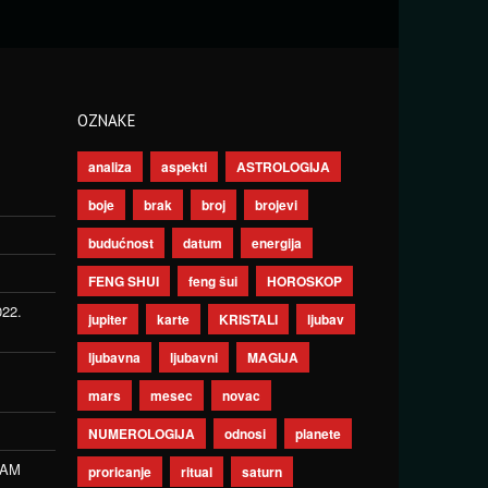
OZNAKE
analiza
aspekti
ASTROLOGIJA
boje
brak
broj
brojevi
budućnost
datum
energija
FENG SHUI
feng šui
HOROSKOP
022.
jupiter
karte
KRISTALI
ljubav
ljubavna
ljubavni
MAGIJA
mars
mesec
novac
NUMEROLOGIJA
odnosi
planete
ZAM
proricanje
ritual
saturn