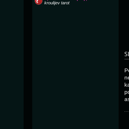
S
P
n
k
p
as