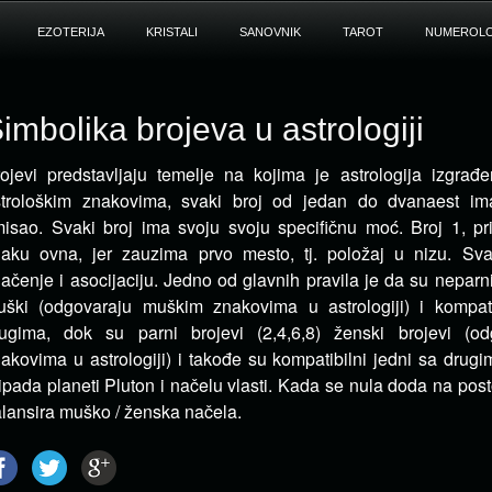
EZOTERIJA
KRISTALI
SANOVNIK
TAROT
NUMEROLO
imbolika brojeva u astrologiji
ojevi predstavljaju temelje na kojima je astrologija izgra
trološkim znakovima, svaki broj od jedan do
dvanaest ima
isao. Svaki broj ima svoju svoju specifičnu moć. Broj 1, p
aku ovna, jer zauzima prvo mesto, tj. položaj u nizu. Sva
ačenje i asocijaciju. Jedno od glavnih pravila je da su neparni 
ški (odgovaraju muškim znakovima u astrologiji) i kompati
rugima, dok su parni brojevi (2,4,6,8) ženski brojevi (o
akovima u astrologiji) i takođe su kompatibilni jedni sa drugi
ipada planeti Pluton i načelu vlasti. Kada se nula doda na pos
lansira muško / ženska načela.