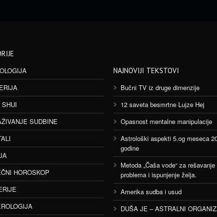
RIJE
OLOGIJA
NAJNOVIJI TEKSTOVI
ERIJA
Bučni TV iz druge dimenzije
 SHUI
12 saveta besmrtne Lujze Hej
AŽIVANJE SUDBINE
Opasnost mentalne manipulacije
TALI
Astrološki aspekti 5.og meseca 2
godine
JA
Metoda „Čaša vode“ za rešavanje
ČNI HOROSKOP
problema i ispunjenje želja.
ERIJE
Amerika sudba i usud
ROLOGIJA
DUŠA JE – ASTRALNI ORGANI