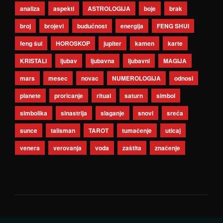
analiza
aspekti
ASTROLOGIJA
boje
brak
broj
brojevi
budućnost
energija
FENG SHUI
feng šui
HOROSKOP
jupiter
kamen
karte
KRISTALI
ljubav
ljubavna
ljubavni
MAGIJA
mars
mesec
novac
NUMEROLOGIJA
odnosi
planete
proricanje
ritual
saturn
simbol
simbolika
sinastrija
slaganje
snovi
sreća
sunce
talisman
TAROT
tumačenje
uticaj
venera
verovanja
voda
zaštita
značenje