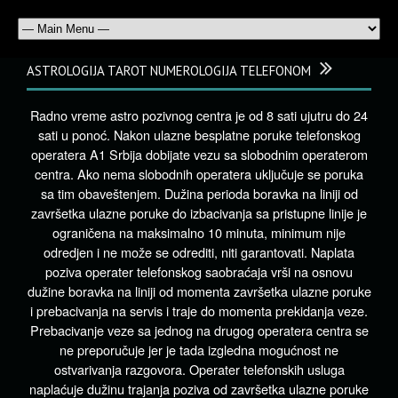
ASTROLOGIJA TAROT NUMEROLOGIJA TELEFONOM
Radno vreme astro pozivnog centra je od 8 sati ujutru do 24
sati u ponoć. Nakon ulazne besplatne poruke telefonskog
operatera A1 Srbija dobijate vezu sa slobodnim operaterom
centra. Ako nema slobodnih operatera uključuje se poruka
sa tim obaveštenjem. Dužina perioda boravka na liniji od
završetka ulazne poruke do izbacivanja sa pristupne linije je
ograničena na maksimalno 10 minuta, minimum nije
odredjen i ne može se odrediti, niti garantovati. Naplata
poziva operater telefonskog saobraćaja vrši na osnovu
dužine boravka na liniji od momenta završetka ulazne poruke
i prebacivanja na servis i traje do momenta prekidanja veze.
Prebacivanje veze sa jednog na drugog operatera centra se
ne preporučuje jer je tada izgledna mogućnost ne
ostvarivanja razgovora. Operater telefonskih usluga
naplaćuje dužinu trajanja poziva od završetka ulazne poruke