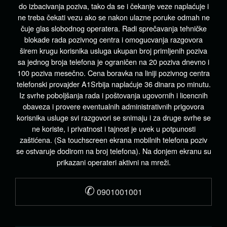
do izbacivanja poziva, tako da se i čekanje veze naplaćuje i
ne treba čekati vezu ako se nakon ulazne poruke odmah ne
čuje glas slobodnog operatera. Radi sprečavanja tehničke
blokade rada pozivnog centra i omogucvanja razgovora
širem krugu korisnika usluga ukupan broj primljenih poziva
sa jednog broja telefona je ograničen na 20 poziva dnevno i
100 poziva mesečno. Cena boravka na liniji pozivnog centra
telefonski provajder A1Srbija naplaćuje 36 dinara po minutu.
Iz svrhe poboljšanja rada i poštovanja ugovornih i licencnih
obaveza i provere eventualnih administrativnih prigovora
korisnika usluge svi razgovori se snimaju i za druge svrhe se
ne koriste, i privatnost i tajnost je uvek u potpunosti
zaštićena. (Sa touchscreen ekrana mobilnih telefona poziv
se ostvaruje dodirom na broj telefona). Na donjem ekranu su
prikazani operateri aktivni na mreži.
✆
0901001001