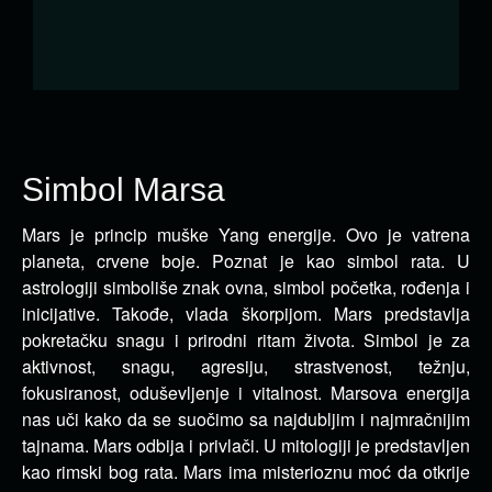
Simbol Marsa
Mars je princip muške Yang energije. Ovo je vatrena
planeta, crvene boje. Poznat je kao simbol rata. U
astrologiji simboliše
znak ovna, simbol početka, rođenja i
inicijative. Takođe, vlada škorpijom. Mars predstavlja
pokretačku snagu i prirodni ritam života. Simbol je za
aktivnost, snagu, agresiju, strastvenost, težnju,
fokusiranost, oduševljenje i vitalnost. Marsova energija
nas uči kako da se suočimo sa najdubljim i najmračnijim
tajnama. Mars odbija i privlači. U mitologiji je predstavljen
kao rimski bog rata. Mars ima misterioznu moć da otkrije