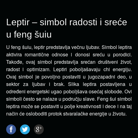
Leptir – simbol radosti i sreće
u feng šuiu
U feng šuiu, leptir predstavlja večnu ljubav. Simbol leptira
aktivira romantične odnose i donosi sreću u porodici.
Takođe, ovaj simbol predstavlja srećan društveni život,
radost i optimizam. Leptiri poboljašavaju chi energiju.
Ovaj simbol je povoljno postaviti u jugozapadni deo, u
sektor za ljubav i brak. Slika leptira postavljena u
određeni energetski ugao poboljšava osećaj slobode. Ovi
simboli često se nalaze u području slave. Feng šui simbol
leptira može se postaviti u polje kreativnosti i dece i na taj
način će osloboditi protok stvaralačke energije u životu.