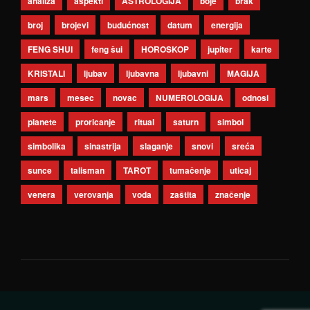
analiza
aspekti
ASTROLOGIJA
boje
brak
broj
brojevi
budućnost
datum
energija
FENG SHUI
feng šui
HOROSKOP
jupiter
karte
KRISTALI
ljubav
ljubavna
ljubavni
MAGIJA
mars
mesec
novac
NUMEROLOGIJA
odnosi
planete
proricanje
ritual
saturn
simbol
simbolika
sinastrija
slaganje
snovi
sreća
sunce
talisman
TAROT
tumačenje
uticaj
venera
verovanja
voda
zaštita
značenje