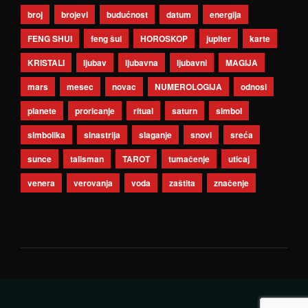
broj
brojevi
budućnost
datum
energija
FENG SHUI
feng šui
HOROSKOP
jupiter
karte
KRISTALI
ljubav
ljubavna
ljubavni
MAGIJA
mars
mesec
novac
NUMEROLOGIJA
odnosi
planete
proricanje
ritual
saturn
simbol
simbolika
sinastrija
slaganje
snovi
sreća
sunce
talisman
TAROT
tumačenje
uticaj
venera
verovanja
voda
zaštita
značenje