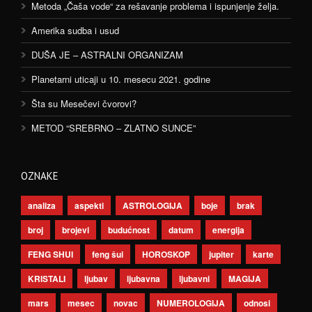
Metoda „Čaša vode“ za rešavanje problema i ispunjenje želja.
Amerika sudba i usud
DUŠA JE – ASTRALNI ORGANIZAM
Planetarni uticaji u 10. mesecu 2021. godine
Šta su Mesečevi čvorovi?
METOD “SREBRNO – ZLATNO SUNCE”
OZNAKE
analiza
aspekti
ASTROLOGIJA
boje
brak
broj
brojevi
budućnost
datum
energija
FENG SHUI
feng šui
HOROSKOP
jupiter
karte
KRISTALI
ljubav
ljubavna
ljubavni
MAGIJA
mars
mesec
novac
NUMEROLOGIJA
odnosi