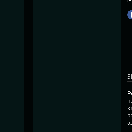
S
P
n
k
p
as