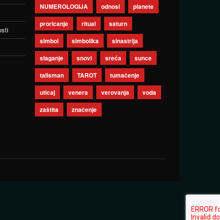
NUMEROLOGIJA
odnosi
planete
proricanje
ritual
saturn
sti
simbol
simbolika
sinastrija
slaganje
snovi
sreća
sunce
talisman
TAROT
tumačenje
uticaj
venera
verovanja
voda
zaštita
značenje