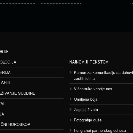
RIJE
OLOGIJA
NAJNOVIJI TEKSTOVI
ERIJA
Kamen za komunikaciju sa duhov
zaštitnicima
 SHUI
Višestruke verzije nas
AŽIVANJE SUDBINE
Omiljena boja
TALI
Zagrljaj života
JA
Fotografije duše
ČNI HOROSKOP
Feng shui partnerskog odnosa