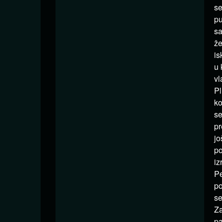
se
pu
sa
že
is
u 
vl
Pl
ko
se
pr
jo
po
iz
Pe
po
se
Za
pa