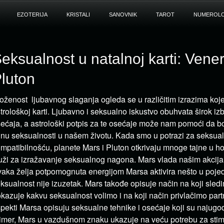
EZOTERIJA
KRISTALI
SANOVNIK
TAROT
NUMEROLO
eksualnost u natalnoj karti: Vener
luton
oženost ljubavnog slaganja ogleda se u različitim izrazima koj
trološkoj karti. Ljubavno i seksualno iskustvo obuhvata širok izb
ećaja, a astrološki potpis za te osećaje može nam pomoći da 
jnu seksualnosti u našem životu. Kada smo u potrazi za seksu
mpatibilnošću, planete Mars i Pluton otkrivaju mnoge tajne u h
uži za izražavanje seksualnog nagona. Mars vlada našim akcija
aka želja potpomognuta energijom Marsa aktivira nešto u pojed
ksualnost nije izuzetak. Mars takođe opisuje način na koji sled
kazuje kakvu seksualnost volimo i na koji način privlačimo part
pekti Marsa opisuju seksualne tehnike i osećaje koji su najugod
imer, Mars u vazdušnom znaku ukazuje na veću potrebu za sti