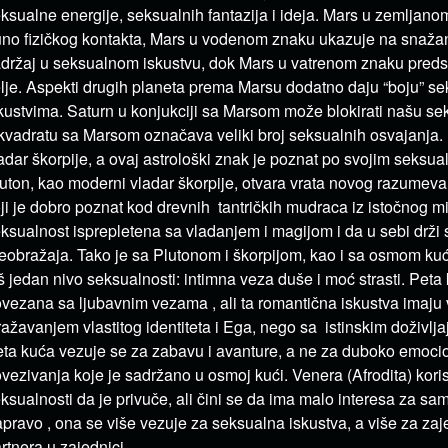
ksualne energije, seksualnih fantazija i ideja. Mars u zemljan
no fizičkog kontakta, Mars u vodenom znaku ukazuje na snaža
držaj u seksualnom iskustvu, dok Mars u vatrenom znaku preds
lje. Aspekti drugih planeta prema Marsu dodatno daju “boju” s
kustvima. Saturn u konjukciji sa Marsom može blokirati našu sek
kvadratu sa Marsom označava veliki broj seksualnih osvajanja. 
adar škorpije, a ovaj astrološki znak je poznat po svojim seksua
uton, kao moderni vladar škorpije, otvara vrata novog razumeva
ji je dobro poznat kod drevnih tantričkih mudraca iz istočnog mi
ksualnost isprepletena sa vladanjem i magijom i da u sebi drž
eobražaja. Tako je sa Plutonom i škorpijom, kao i sa osmom k
š jedan nivo seksualnosti: intimna veza duše i moć strasti. Peta
vezana sa ljubavnim vezama , ali ta romantična iskustva imaju 
ražavanjem vlastitog identiteta i Ega, nego sa istinskim doživlj
ta kuća vezuje se za zabavu i avanture, a ne za duboko emoci
vezivanja koje je sadržano u osmoj kući. Venera (Afrodita) kori
ksualnosti da je privuče, ali čini se da ima malo interesa za sam
pravo , ona se više vezuje za seksualna iskustva, a više za za
rtnera u zajednici.