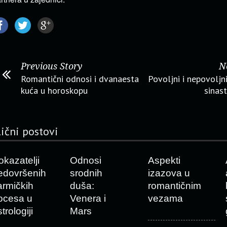
Previous Story
N
Romantični odnosi i dvanaesta
Povoljni i nepovoljni
kuća u horoskopu
sinast
lični postovi
okazatelji
Odnosi
Aspekti
edovršenih
srodnih
izazova u
armičkih
duša:
romantičnim
ocesa u
Venera i
vezama
trologiji
Mars