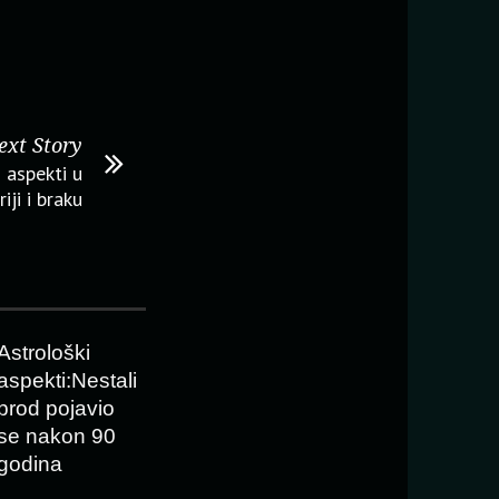
ext Story
 aspekti u
riji i braku
Astrološki
aspekti:Nestali
brod pojavio
se nakon 90
godina