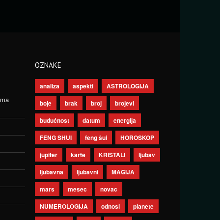
OZNAKE
analiza
aspekti
ASTROLOGIJA
ima
boje
brak
broj
brojevi
budućnost
datum
energija
FENG SHUI
feng šui
HOROSKOP
jupiter
karte
KRISTALI
ljubav
ljubavna
ljubavni
MAGIJA
mars
mesec
novac
NUMEROLOGIJA
odnosi
planete