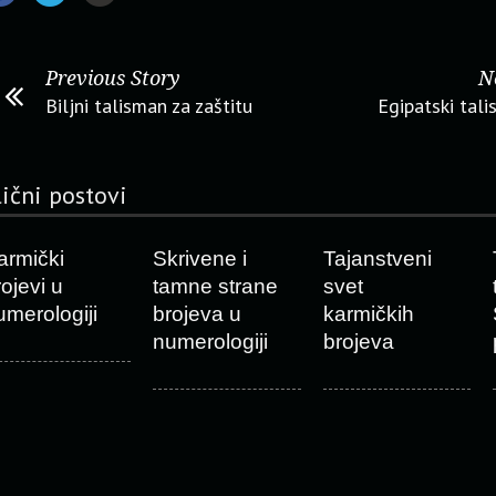
Previous Story
N
Biljni talisman za zaštitu
Egipatski tal
lični postovi
armički
Skrivene i
Tajanstveni
rojevi u
tamne strane
svet
umerologiji
brojeva u
karmičkih
numerologiji
brojeva