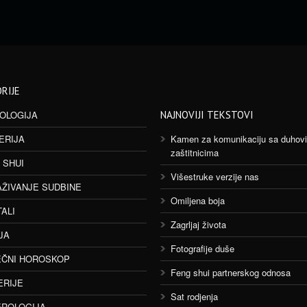
RIJE
OLOGIJA
NAJNOVIJI TEKSTOVI
ERIJA
Kamen za komunikaciju sa duhov
zaštitnicima
 SHUI
Višestruke verzije nas
AŽIVANJE SUDBINE
Omiljena boja
TALI
Zagrljaj života
JA
Fotografije duše
ČNI HOROSKOP
Feng shui partnerskog odnosa
ERIJE
Sat rodjenja
ROLOGIJA