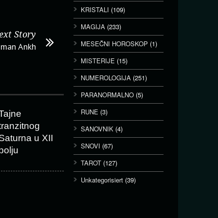
KRISTALI
(109)
MAGIJA
(233)
ext Story
MESEČNI HOROSKOP
(1)
isman Ankh
MISTERIJE
(15)
NUMEROLOGIJA
(251)
PARANORMALNO
(5)
RUNE
(3)
Tajne
tranzitnog
SANOVNIK
(4)
Saturna u XII
SNOVI
(67)
polju
TAROT
(127)
Unkategorisiert
(39)