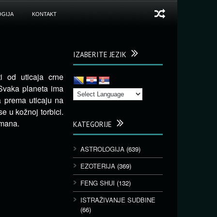
GIJA
KONTAKT
IZABERITE JEZIK
i od uticaja crne
Svaka planeta ima
a prema uticaju na
e u kožnoj torbici.
smana.
KATEGORIJE
ASTROLOGIJA
(639)
EZOTERIJA
(369)
FENG SHUI
(132)
ISTRAŽIVANJE SUDBINE
(66)