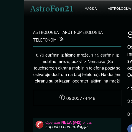
MAGIJA
ASTROLOGIJA
ASTROLOGIJA TAROT NUMEROLOGIJA
S
TELEFONOM
Od
ma
0.79 eur/min iz fiksne mreže, 1,19 eur/min iz
sv
mobilne mreže, pozivi iz Nemačke (Sa
touchscreen ekrana mobilnih telefona poziv se
od
ostvaruje dodirom na broj telefona). Na donjem
Ov
ekranu su prikazani operateri aktivni na mreži
4 
✆
09003774448
3 
8 