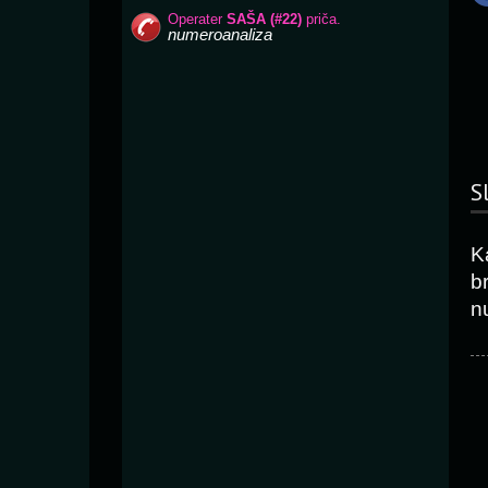
S
K
b
n