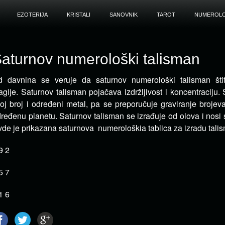
EZOTERIJA
KRISTALI
SANOVNIK
TAROT
NUMEROLO
aturnov numerološki talisman
 davnina se veruje da saturnov numerološki talisman štit
gije. Saturnov talisman pojačava izdržljivost i koncentraciju.
oj broj i određeni metal, pa se preporučuje graviranje brojev
ređenu planetu. Saturnov talisman se izrađuje od olova i nosi s
de je prikazana saturnova numerološkia tablica za izradu tali
9 2
5 7
1 6