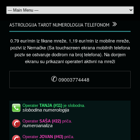
ASTROLOGIJA TAROT NUMEROLOGIJA TELEFONOM
0.79 eur/min iz fiksne mreže, 1,19 eur/min iz mobilne mreže,
pozivi iz Nemačke (Sa touchscreen ekrana mobilnih telefona
poziv se ostvaruje dodirom na broj telefona). Na donjem
ekranu su prikazani operateri aktivni na mreži
✆
09003774448