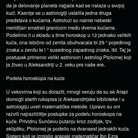
da je delovanje planeta najjače kad se nalaze u svojoj
kući. Kasnije se u astrologiji ustalila jedna druga
predstava o kućama. Astrolozi su naime nebeski
meridijan
smatrali granicom među dvema kućama.
Podelimo li u skladu s time horoskop u 12 jednako velikih
kuća, ona istočno od zenita obuhvacala bi 29 ° pojedinog
znaka u zenitu te l ° susednog zapadnog znaka, itd. Taj je
postupak primenio veliki astronom i astrolog Ptolomej koji
je živeo u Aleksandriji u 2. veku pre naše ere.
Podela horoskopa na kuće
U vekovima koji su dolazili, mnogi veruju da su se Arapi
domogli starih rukopisa iz Aleksandrijske biblioteke i u
astrologiju uveli matematičke metode. Upravo su oni
razvili najrazličitije postupke za podelu horoskopa na
kuće. Prividnu Sunčevu putanju kroz zodijak, tzv.
ekliptiku,
Ptolomej
je podelio na dvanaest jednakih kuća.
Sistem koji je izmislio arapski matematičar
Ibn Ezra