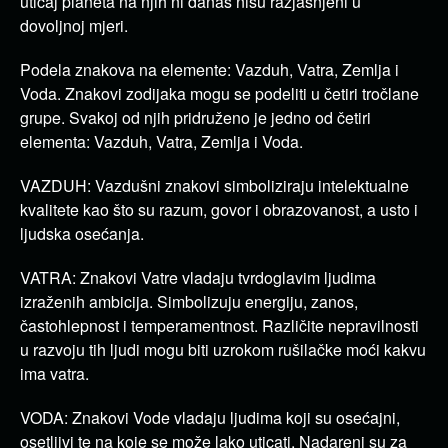
uticaj planeta na njih ni danas nisu razjašnjeni u
dovoljnoj mjeri.
Podela znakova na elemente: Vazduh, Vatra, Zemlja i
Voda.
Znakovi zodijaka mogu se podeliti u četiri tročlane
grupe. Svakoj od njih pridruženo je jedno od četiri
elementa: Vazduh, Vatra, Zemlja i Voda.
VAZDUH:
Vazdušni znakovi simboliziraju intelektualne
kvalitete kao što su razum, govor i obrazovanost, a usto i
ljudska osećanja.
VATRA:
Znakovi Vatre vladaju tvrdoglavim ljudima
izraženih ambicija. Simbolizuju energiju, zanos,
častohlepnost i temperamentnost. Različite nepravilnosti
u razvoju tih ljudi mogu biti uzrokom rušilačke moći kakvu
ima vatra.
VODA:
Znakovi Vode vladaju ljudima koji su osećajni,
osetljivi te na koje se može lako uticati. Nadareni su za