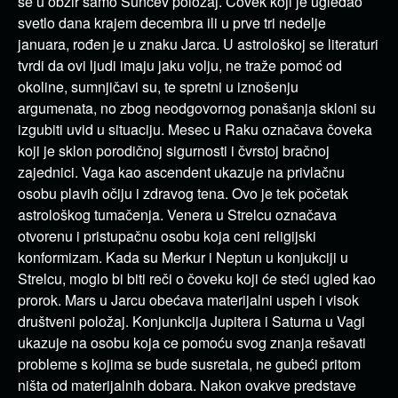
se u obzir samo Sunčev položaj. Čovek koji je ugledao
svetlo dana krajem decembra ili u prve tri nedelje
januara, rođen je u znaku Jarca. U astrološkoj se literaturi
tvrdi da ovi ljudi imaju jaku volju, ne traže pomoć od
okoline, sumnjičavi su, te spretni u iznošenju
argumenata, no zbog neodgovornog ponašanja skloni su
izgubiti uvid u situaciju. Mesec u Raku označava čoveka
koji je sklon porodičnoj sigurnosti i čvrstoj bračnoj
zajednici. Vaga kao ascendent ukazuje na privlačnu
osobu plavih očiju i zdravog tena. Ovo je tek početak
astrološkog tumačenja. Venera u Strelcu označava
otvorenu i pristupačnu osobu koja ceni religijski
konformizam. Kada su Merkur i Neptun u konjukciji u
Strelcu, moglo bi biti reči o čoveku koji će steći ugled kao
prorok. Mars u Jarcu obećava materijalni uspeh i visok
društveni položaj. Konjunkcija Jupitera i Saturna u Vagi
ukazuje na osobu koja ce pomoću svog znanja rešavati
probleme s kojima se bude susretala, ne gubeći pritom
ništa od materijalnih dobara.
Nakon ovakve predstave