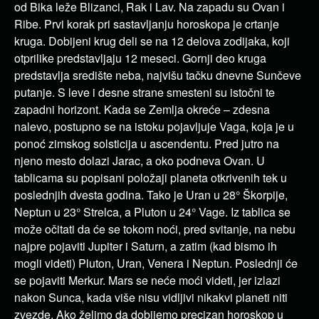
od Bika leže Blizanci, Rak i Lav. Na zapadu su Ovan i
Ribe. Prvi korak pri sastavljanju horoskopa je crtanje
kruga. Dobijeni krug deli se na 12 delova zodijaka, koji
otprilike predstavljaju 12 meseci. Gornji deo kruga
predstavlja središte neba, najvišu tačku dnevne Sunčeve
putanje. S leve i desne strane smesteni su istočni te
zapadni horizont. Kada se Zemlja okreće – zdesna
nalevo, postupno se na istoku pojavljuje Vaga, koja je u
ponoć zimskog solsticija u ascendentu. Pred jutro na
njeno mesto dolazi Jarac, a oko podneva Ovan. U
tablicama su popisani položaji planeta otkrivenih tek u
poslednjih dvesta godina. Tako je Uran u 28° Škorpije,
Neptun u 23° Strelca, a Pluton u 24° Vage. Iz tablica se
može očitati da će se tokom noći, pred svitanje, na nebu
najpre pojaviti Jupiter i Saturn, a zatim (kad bismo ih
mogli videti) Pluton, Uran, Venera i Neptun. Poslednji će
se pojaviti Merkur. Mars se neće moći videti, jer izlazi
nakon Sunca, kada više nisu vidljivi nikakvi planeti niti
zvezde.
Ako želimo da dobijemo
precizan horoskop
u