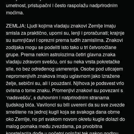
umetnost, pristupačni i često raspolažu nadprirodnim
moćima.
ZEMLJA:
Ljudi kojima vladaju znakovi Zemlje imaju
smisla za praktično, uporni su, lenji i proračunati; krajnje
su sumnjičavi i oprezni prema tuđih zamislima. Znakovi
zodijaka mogu se podeliti isto tako u tri četvoročlane
grupe. Prema nekim astrolozima četiri glavna znaka
vladaju zdravom svešću, oni su neka vrsta pokretačke
sile, no bez određenog usmerenja. Osobe pod uticajem
nepromenjivih znakova
imaju uglavnom jako izražene
želje, sebični su, ali i pouzdani. Njihova je podsvest vrlo
ovisna o tome znaku.
Promenjivi znakovi
su povezani s
‘nadsvešću’, s duhovnim i natprirodnim stranama
ljudskog bića. Vavilonci su bili uvereni da su sve zvezde
smeštene na jednoj kugli koja se svakoga dana obrne
oko Zemlje, no pri svakom novom okretu kugle dolazi do
malog pomaka među zvezdama, pa prvobitna
konstelacija dođe u početni položaj tek nakon godinu