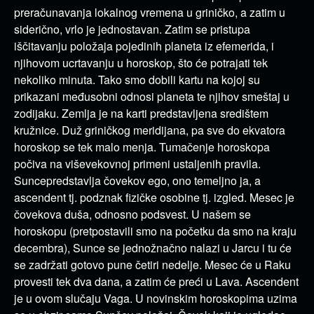
preračunavanja lokalnog vremena u griničko, a zatim u
siderično, vrlo je jednostavan. Zatim se pristupa
iščitavanju položaja pojedinih planeta iz efemerida, i
njihovom ucrtavanju u horoskop, što će potrajati tek
nekoliko minuta.
Tako smo dobili kartu na kojoj su
prikazani međusobni odnosi planeta te njihov smeštaj u
zodijaku. Zemlja je na karti predstavljena središtem
kružnice. Duž griničkog meridijana, pa sve do ekvatora
horoskop se tek malo menja.
Tumačenje horoskopa
počiva na viševekovnoj primeni ustaljenih pravila.
Sunce
predstavlja čovekov ego, ono temeljno ja, a
ascendent
tj. podznak fizičke osobine tj. izgled.
Mesec
je
čovekova duša, odnosno podsvest. U našem se
horoskopu (pretpostavili smo na početku da smo na kraju
decembra), Sunce se jednožnačno nalazi u Jarcu i tu će
se zadržati gotovo pune četiri nedelje. Mesec će u Raku
provesti tek dva dana, a zatim će preći u Lava.
Ascendent
je u ovom slučaju Vaga. U novinskim horoskopima uzima