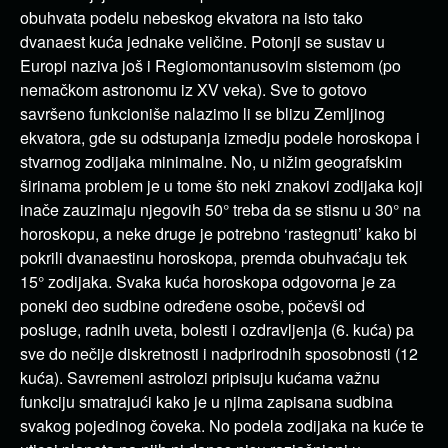
obuhvata podelu nebeskog ekvatora na isto tako
dvanaest kuća jednake veličine. Potonji se sustav u
Europi naziva još i
Regiomontanusovim sistemom
(po
nemačkom astronomu iz XV veka). Sve to gotovo
savršeno funkcioniše nalazimo li se blizu Zemljinog
ekvatora, gde su odstupanja izmedju podele horoskopa i
stvarnog zodijaka minimalne. No, u nižim geografskim
širinama problem je u tome što neki znakovi zodijaka koji
inače zauzimaju njegovih 50° treba da se stisnu u 30° na
horoskopu, a neke druge je potrebno ‘rastegnuti’ kako bi
pokrili dvanaestinu horoskopa, premda obuhvaćaju tek
15° zodijaka. Svaka kuća horoskopa odgovorna je za
poneki deo sudbine određene osobe, počevši od
posluge, radnih uveta, bolesti i ozdravljenja (6. kuća) pa
sve do nečije diskretnosti i nadprirodnih sposobnosti (12
kuća). Savremeni astrolozi pripisuju kućama važnu
funkciju smatrajući kako je u njima zapisana sudbina
svakog pojedinog čoveka. No podela zodijaka na kuće te