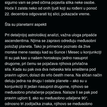
sigurno vam se pred očima pojavila slika neke osobe.
Hoće li zaista neko od onih ljudi koji su rođeni u ponoć
22. decembra odgovarati toj slici, pokazaće vreme.
Šta su planetarni aspekti
Pri detaljnijoj astrološkoj analizi, važna uloga pripašće
ascendentima
. Njima se zapravo određuju međusobni
položaji planeta. Tako je primerice poznato da žive
morske mene nastaju kad su Sunce i Mesec u konjunkciji
ili su pak kao u našem horoskopu jedno nasuprot
drugome, pri čemu se pojačava njihova privlačna
sila.
Kada su pak ova dva nebeska tela smeštena pod
pravim uglom, dolazi do vrlo čestih mena. Na sličan način
deluju jedna na drugu i ostale planete – ako su u
konjunkciji ili jedan nasuprot drugome, njihovo se
međusobno privlačenje pojačava. Nalaze li se pak pod
pravim uglom tj. ako su međusobno udaljene 90°,
odnosno tri zodijačka znaka, njihovo se međusobno