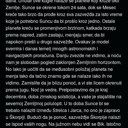
dana. Unutar ove kugle nalaze se planete koji kruže oko
Zemlje. Sunce se okrene tokom 24 sata, dok se Mesec
kreće tako brzo da prođe kroz sva zazvežđa za isto vreme
koje je potrebno Suncu da bi prošlo kroz jedno. Ostale
planete kreću se promenjivom brzinom, katkada brzaju
prema napred, zatim zastaju, menjaju smer, da bi
napokon prešli u drugo sazvežđe. Ovakav je model
svemira i danas temelj mnogih astronomskih i
navigacijskih proračuna. Danju zvezde ne vidimo, a noću
nam je slobodan pogled zaklonjen Zemljinim horizontom.
No lako je uočiti da se međusobni položaj planeta ne
menja tako da tačno znamo gde se nalaze iako ih ne
vidimo. Zamislite da je blizu ponoć, a vi ste licem okrenuti
prema jugu. Noć je vedra. Pretpostavimo da je kraj
decembra, doba zimskog solsticija, a vaše je stajalište na
severnoj Zemljinoj polulopti. U to doba Sunce bi se
trebalo nalaziti između Strelca i Jarca, no ono je zapravo
u Škorpiji. Budući da je ponoć, sazvežđje Škorpije nalazi
se ispod vaših nogu. Na južnom nebu vidi se Bik. Istočno