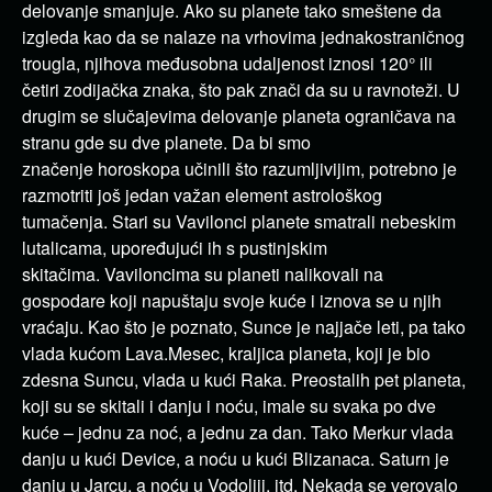
delovanje smanjuje. Ako su planete tako smeštene da
izgleda kao da se nalaze na vrhovima jednakostraničnog
trougla
, njihova međusobna udaljenost iznosi 120° ili
četiri zodijačka znaka, što pak znači da su u
ravnoteži
. U
drugim se slučajevima delovanje planeta ograničava na
stranu gde su dve planete. Da bi smo
značenje
horoskopa učinili što razumljivijim, potrebno je
razmotriti još jedan važan element astrološkog
tumačenja. Stari su Vavilonci planete smatrali nebeskim
lutalicama, upoređujući ih s pustinjskim
skitačima.
Vaviloncima su planeti nalikovali na
gospodare koji napuštaju svoje
kuće
i iznova se u njih
vraćaju. Kao što je poznato, Sunce je najjače leti, pa tako
vlada kućom Lava.
Mesec
, kraljica planeta, koji je bio
zdesna Suncu, vlada u kući Raka. Preostalih pet planeta,
koji su se skitali i danju i noću, imale su svaka po dve
kuće – jednu za noć, a jednu za dan. Tako
Merkur
vlada
danju u kući Device, a noću u kući Blizanaca.
Saturn
je
danju u Jarcu, a noću u Vodoliji, itd. Nekada se verovalo