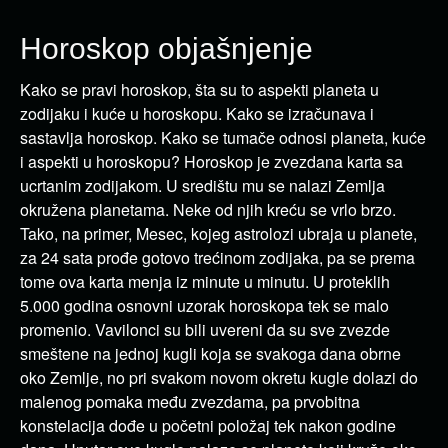
Horoskop objašnjenje
Kako se pravi horoskop, šta su to aspekti planeta u
zodijaku i kuće u horoskopu. Kako se izračunava i
sastavlja horoskop. Kako se tumače odnosi planeta, kuće
i aspekti u horoskopu?
Horoskop je zvezdana karta sa
ucrtanim zodijakom. U središtu mu se nalazi Zemlja
okružena planetama. Neke od njih kreću se vrlo brzo.
Tako, na primer, Mesec, kojeg astrolozi ubraja u planete,
za 24 sata prođe gotovo trećinom zodijaka, pa se prema
tome ova karta menja iz minute u minutu. U proteklih
5.000 godina osnovni uzorak horoskopa tek se malo
promenio. Vavilonci su bili uvereni da su sve zvezde
smeštene na jednoj kugli koja se svakoga dana obrne
oko Zemlje, no pri svakom novom okretu kugle dolazi do
malenog pomaka među zvezdama, pa prvobitna
konstelacija dođe u početni položaj tek nakon godine