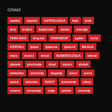
OZNAKE
analiza
aspekti
ASTROLOGIJA
boje
brak
broj
brojevi
budućnost
datum
energija
FENG SHUI
feng šui
HOROSKOP
jupiter
karte
KRISTALI
ljubav
ljubavna
ljubavni
MAGIJA
mars
mesec
novac
NUMEROLOGIJA
odnosi
planete
proricanje
ritual
saturn
simbol
simbolika
sinastrija
slaganje
snovi
sreća
sunce
talisman
TAROT
tumačenje
uticaj
venera
verovanja
voda
zaštita
značenje