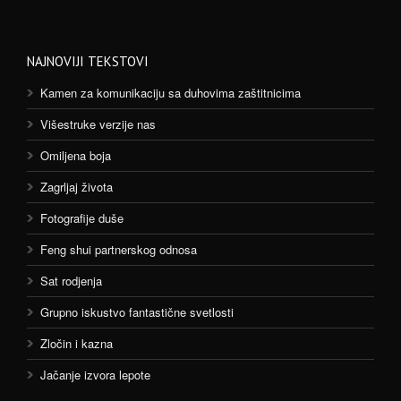
NAJNOVIJI TEKSTOVI
Kamen za komunikaciju sa duhovima zaštitnicima
Višestruke verzije nas
Omiljena boja
Zagrljaj života
Fotografije duše
Feng shui partnerskog odnosa
Sat rodjenja
Grupno iskustvo fantastične svetlosti
Zločin i kazna
Jačanje izvora lepote