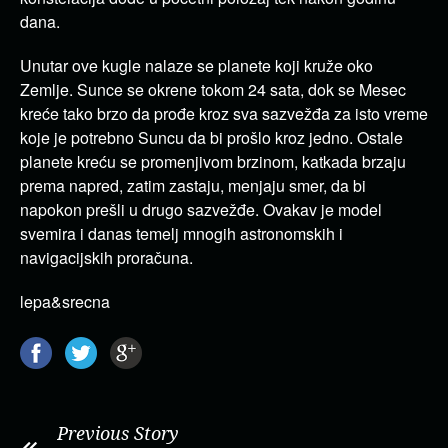
dana.
Unutar ove kugle nalaze se planete koji kruže oko
Zemlje. Sunce se okrene tokom 24 sata, dok se Mesec
kreće tako brzo da prođe kroz sva sazvežđa za isto vreme
koje je potrebno Suncu da bi prošlo kroz jedno. Ostale
planete kreću se promenjivom brzinom, katkada brzaju
prema napred, zatim zastaju, menjaju smer, da bi
napokon prešli u drugo sazvežđe. Ovakav je model
svemira i danas temelj mnogih astronomskih i
navigacijskih proračuna.
lepa&srecna
Previous Story