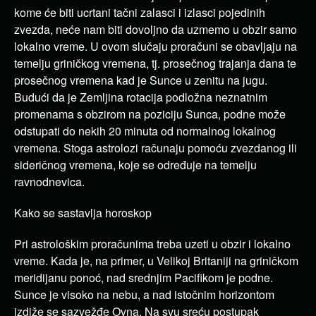
kome će biti ucrtani tačni zalasci i izlasci pojedinih
zvezda, neće nam biti dovoljno da uzmemo u obzir samo
lokalno vreme. U ovom slučaju proračuni se obavljaju na
temelju griničkog vremena, tj. prosečnog trajanja dana te
prosečnog vremena kad je Sunce u zenitu na jugu.
Budući da je Zemljina rotacija podložna neznatnim
promenama s obzirom na poziciju Sunca, podne može
odstupati do nekih 20 minuta od normalnog lokalnog
vremena. Stoga astrolozi računaju pomoću zvezdanog ili
sideričnog vremena, koje se određuje na temelju
ravnodnevica.
Kako se sastavlja horoskop
Pri astrološkim proračunima treba uzeti u obzir i lokalno
vreme. Kada je, na primer, u Velikoj Britaniji na griničkom
meridijanu ponoć, nad srednjim Pacifikom je podne.
Sunce je visoko na nebu, a nad istočnim horizontom
izdiže se sazvežđe Ovna. Na svu sreću postupak