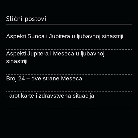
Slični postovi
Aspekti Sunca i Jupitera u ljubavnoj sinastriji
Aspekti Jupitera i Meseca u ljubavnoj
sinastriji
Broj 24 – dve strane Meseca
Tarot karte i zdravstvena situacija