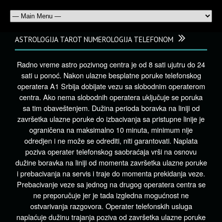
ASTROLOGIJA TAROT NUMEROLOGIJA TELEFONOM
Radno vreme astro pozivnog centra je od 8 sati ujutru do 24
sati u ponoć. Nakon ulazne besplatne poruke telefonskog
operatera A1 Srbija dobijate vezu sa slobodnim operaterom
centra. Ako nema slobodnih operatera uključuje se poruka
sa tim obaveštenjem. Dužina perioda boravka na liniji od
završetka ulazne poruke do izbacivanja sa pristupne linije je
ograničena na maksimalno 10 minuta, minimum nije
odredjen i ne može se odrediti, niti garantovati. Naplata
poziva operater telefonskog saobraćaja vrši na osnovu
dužine boravka na liniji od momenta završetka ulazne poruke
i prebacivanja na servis i traje do momenta prekidanja veze.
Prebacivanje veze sa jednog na drugog operatera centra se
ne preporučuje jer je tada izgledna mogućnost ne
ostvarivanja razgovora. Operater telefonskih usluga
naplaćuje dužinu trajanja poziva od završetka ulazne poruke