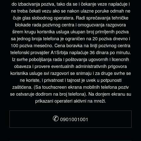
do izbacivanja poziva, tako da se i čekanje veze naplaćuje i
ne treba čekati vezu ako se nakon ulazne poruke odmah ne
čuje glas slobodnog operatera. Radi sprečavanja tehničke
blokade rada pozivnog centra i omogucvanja razgovora
širem krugu korisnika usluga ukupan broj primljenih poziva
sa jednog broja telefona je ograničen na 20 poziva dnevno i
100 poziva mesečno. Cena boravka na liniji pozivnog centra
telefonski provajder A1Srbija naplaćuje 36 dinara po minutu.
Iz svrhe poboljšanja rada i poštovanja ugovornih i licencnih
obaveza i provere eventualnih administrativnih prigovora
korisnika usluge svi razgovori se snimaju i za druge svrhe se
ne koriste, i privatnost i tajnost je uvek u potpunosti
zaštićena. (Sa touchscreen ekrana mobilnih telefona poziv
se ostvaruje dodirom na broj telefona). Na donjem ekranu su
prikazani operateri aktivni na mreži.
✆
0901001001