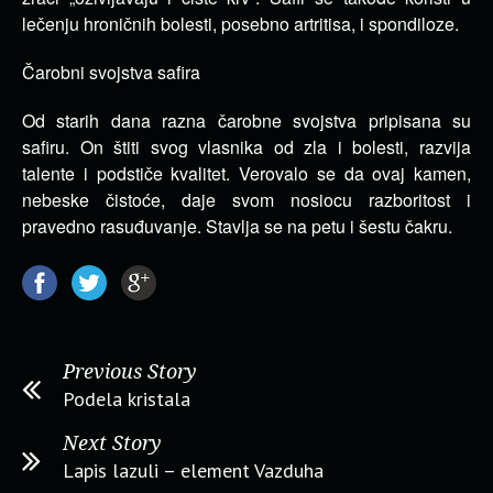
lečenju hroničnih bolesti, posebno artritisa, i spondiloze.
Čarobni svojstva safira
Od starih dana razna čarobne svojstva pripisana su
safiru. On štiti svog vlasnika od zla i bolesti, razvija
talente i podstiče kvalitet. Verovalo se da ovaj kamen,
nebeske čistoće, daje svom nosiocu razboritost i
pravedno rasuđuvanje. Stavlja se na petu i šestu čakru.
Previous Story
Podela kristala
Next Story
Lapis lazuli – element Vazduha