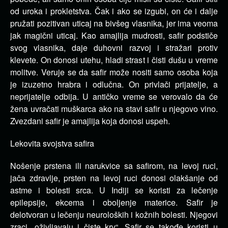
od uroka i prokletstva. Čak i ako se izgubi, on će i dalje
pružati pozitivan uticaj na bivšeg vlasnika, jer ima veoma
jak magični uticaj. Kao amajlija mudrosti, safir podstiče
svog vlasnika, daje duhovni razvoj i stražari protiv
klevete. On donosi utehu, hladi strast i čisti dušu u vreme
molitve. Veruje se da safir može nositi samo osoba koja
je izuzetno hrabra i odlučna. On privlači prijatelje, a
neprijatelje odbija. U antičko vreme se verovalo da će
žena uvračati muškarca ako na stavi safir u njegovo vino.
Zvezdani safir je amajlija koja donosi uspeh.
Lekovita svojstva safira
Nošenje prstena ili narukvice sa safirom, na levoj ruci,
jača zdravlje, prsten na levoj ruci donosi olakšanje od
astme i bolesti srca. U Indiji se koristi za lečenje
epilepsije, ekcema i oboljenje materice. Safir je
delotvoran u lečenju neuroloških i kožnih bolesti. Njegovi
zraci „oživljavaju i čiste krv“. Safir se takođe koristi u