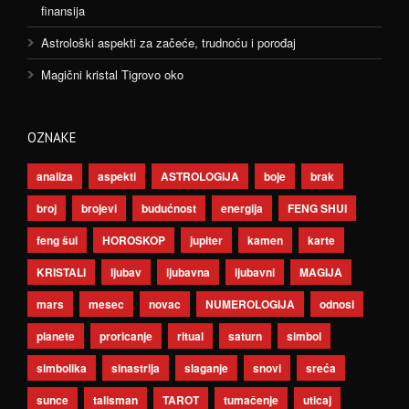
finansija
Astrološki aspekti za začeće, trudnoću i porođaj
Magični kristal Tigrovo oko
OZNAKE
analiza
aspekti
ASTROLOGIJA
boje
brak
broj
brojevi
budućnost
energija
FENG SHUI
feng šui
HOROSKOP
jupiter
kamen
karte
KRISTALI
ljubav
ljubavna
ljubavni
MAGIJA
mars
mesec
novac
NUMEROLOGIJA
odnosi
planete
proricanje
ritual
saturn
simbol
simbolika
sinastrija
slaganje
snovi
sreća
sunce
talisman
TAROT
tumačenje
uticaj