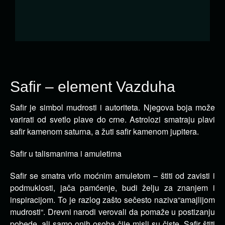
Safir – element Vazduha
Safir je simbol mudrosti i autoriteta. Njegova boja može
varirati od svetlo plave do crne.
Astrolozi smatraju plavi
safir kamenom saturna, a žuti safir kamenom jupitera.
Safir u talismanima i amuletima
Safir se smatra vrlo moćnim amuletom – štiti od zavisti i
podmuklosti, jača pamćenje, budi želju za znanjem i
inspiracijom. To je razlog zašto sečesto naziva“amajlijom
mudrosti“. Drevni narodi verovali da pomaže u postizanju
pobede, ali samo onih osoba čije misli su čiste. Safir štiti