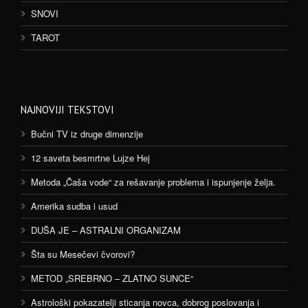
SNOVI
TAROT
NAJNOVIJI TEKSTOVI
Bučni TV iz druge dimenzije
12 saveta besmrtne Lujze Hej
Metoda „Čaša vode“ za rešavanje problema i ispunjenje želja.
Amerika sudba i usud
DUŠA JE – ASTRALNI ORGANIZAM
Šta su Mesečevi čvorovi?
METOD „SREBRNO – ZLATNO SUNCE“
Astrološki pokazatelji sticanja novca, dobrog poslovanja i