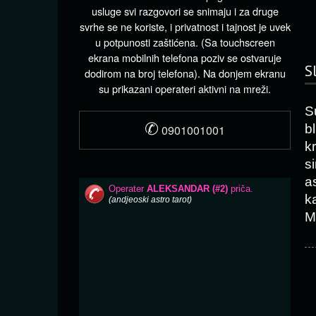
usluge svi razgovori se snimaju i za druge
svrhe se ne koriste, i privatnost i tajnost je uvek
u potpunosti zaštićena. (Sa touchscreen
ekrana mobilnih telefona poziv se ostvaruje
S
dodirom na broj telefona). Na donjem ekranu
su prikazani operateri aktivni na mreži.
S
✆
b
0901001001
k
s
a
k
M