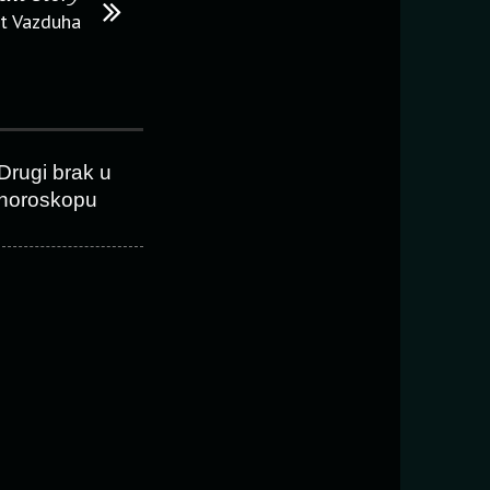
nt Vazduha
Drugi brak u
horoskopu