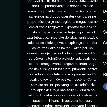
boravka na liniji od momenta završetka ulazne
La
poruke i prebacivanja na servis i traje do
momenta prekidanja veze. Prebacivanje veze
De
sa jednog na drugog operatera centra se ne
preporučuje jer je tada izgledna mogućnost ne
Va
ostvarivanja razgovora. Operater telefonskih
usluga naplaćuje dužinu trajanja poziva od
Šk
završetka ulazne poruke do izbacivanja poziva,
tako da se i čekanje veze naplaćuje i ne treba
St
čekati vezu ako se nakon ulazne poruke
odmah ne čuje glas slobodnog operatera. Radi
Ja
sprečavanja tehničke blokade rada pozivnog
centra i omogucvanja razgovora širem krugu
Vo
korisnika usluga ukupan broj primljenih poziva
sa jednog broja telefona je ograničen na 20
Ri
poziva dnevno i 100 poziva mesečno. Cena
boravka na liniji pozivnog centra telefonski
provajder A1Srbija naplaćuje 36 dinara po
minutu. Iz svrhe poboljšanja rada i poštovanja
ugovornih i licencnih obaveza i provere
eventualnih administrativnih prigovora korisnika