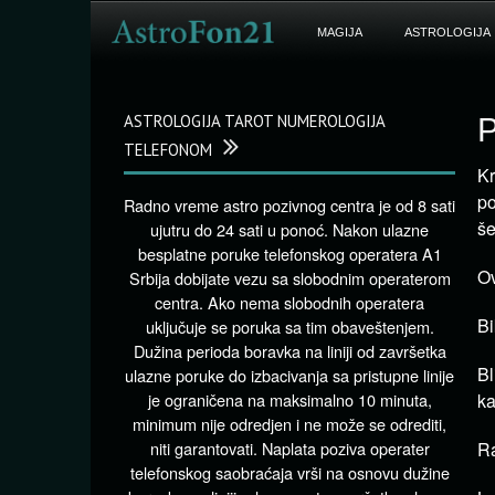
MAGIJA
ASTROLOGIJA
ASTROLOGIJA TAROT NUMEROLOGIJA
P
TELEFONOM
Kr
po
Radno vreme astro pozivnog centra je od 8 sati
še
ujutru do 24 sati u ponoć. Nakon ulazne
besplatne poruke telefonskog operatera A1
Ov
Srbija dobijate vezu sa slobodnim operaterom
centra. Ako nema slobodnih operatera
Bi
uključuje se poruka sa tim obaveštenjem.
Dužina perioda boravka na liniji od završetka
Bl
ulazne poruke do izbacivanja sa pristupne linije
je ograničena na maksimalno 10 minuta,
ka
minimum nije odredjen i ne može se odrediti,
niti garantovati. Naplata poziva operater
Ra
telefonskog saobraćaja vrši na osnovu dužine