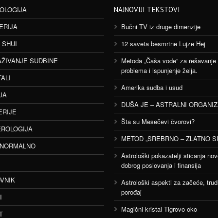
OLOGIJA
NAJNOVIJI TEKSTOVI
ERIJA
Bučni TV iz druge dimenzije
 SHUI
12 saveta besmrtne Lujze Hej
AŽIVANJE SUDBINE
Metoda „Čaša vode“ za rešavanje
problema i ispunjenje želja.
TALI
Amerika sudba i usud
JA
DUŠA JE – ASTRALNI ORGANI
ERIJE
Šta su Mesečevi čvorovi?
ROLOGIJA
METOD „SREBRNO – ZLATNO S
ANORMALNO
Astrološki pokazatelji sticanja nov
dobrog poslovanja i finansija
VNIK
Astrološki aspekti za začeće, trud
porođaj
I
Magični kristal Tigrovo oko
T