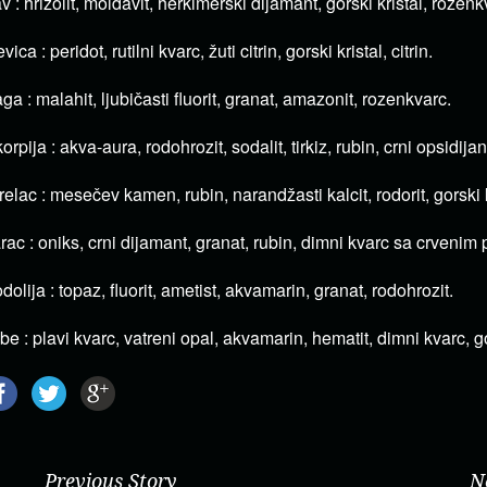
v : hrizolit, moldavit, herkimerski dijamant, gorski kristal, rozenk
vica : peridot, rutilni kvarc, žuti citrin, gorski kristal, citrin.
ga : malahit, ljubičasti fluorit, granat, amazonit, rozenkvarc.
orpija : akva-aura, rodohrozit, sodalit, tirkiz, rubin, crni opsidijan
relac : mesečev kamen, rubin, narandžasti kalcit, rodorit, gorski k
rac : oniks, crni dijamant, granat, rubin, dimni kvarc sa crveni
dolija : topaz, fluorit, ametist, akvamarin, granat, rodohrozit.
be : plavi kvarc, vatreni opal, akvamarin, hematit, dimni kvarc, go
Previous Story
N