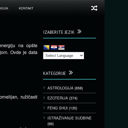
GIJA
KONTAKT
IZABERITE JEZIK
energiju na opšte
ijom. Ovde je data
KATEGORIJE
ASTROLOGIJA
(658)
rnelijan, ružičasti
EZOTERIJA
(374)
FENG SHUI
(135)
ISTRAŽIVANJE SUDBINE
(66)