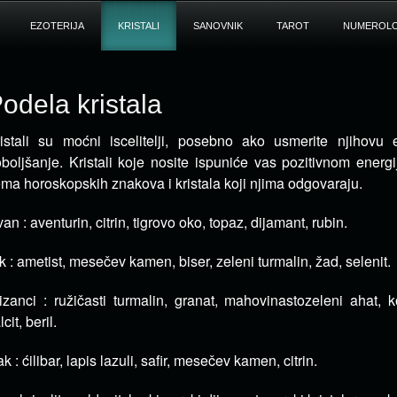
EZOTERIJA
KRISTALI
SANOVNIK
TAROT
NUMEROLO
odela kristala
istali su moćni iscelitelji, posebno ako usmerite njihovu 
boljšanje.
Kristali koje nosite ispuniće vas pozitivnom energ
ma horoskopskih znakova i kristala koji njima odgovaraju.
an : aventurin, citrin, tigrovo oko, topaz, dijamant, rubin.
k : ametist, mesečev kamen, biser, zeleni turmalin, žad, selenit.
izanci : ružičasti turmalin, granat, mahovinastozeleni ahat, ko
lcit, beril.
k : ćilibar, lapis lazuli, safir, mesečev kamen, citrin.