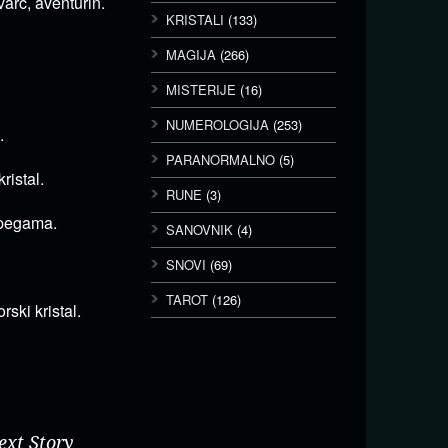
varc, aventurin.
KRISTALI
(133)
MAGIJA
(266)
MISTERIJE
(16)
NUMEROLOGIJA
(253)
.
PARANORMALNO
(5)
ristal.
RUNE
(3)
m pegama.
SANOVNIK
(4)
SNOVI
(69)
TAROT
(126)
rski kristal.
ext Story