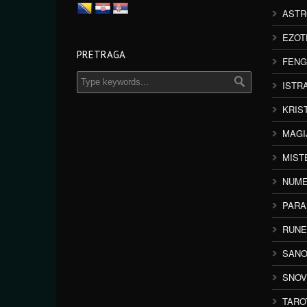
ASTR
EZOT
PRETRAGA
FENG
ISTR
KRIS
MAGI
MIST
NUME
PAR
RUNE
SANO
SNOV
TARO