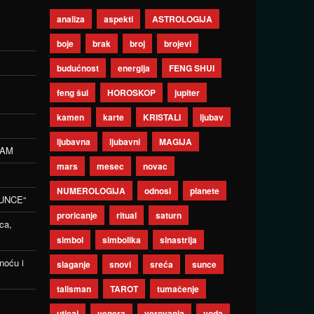
analiza
aspekti
ASTROLOGIJA
boje
brak
broj
brojevi
budućnost
energija
FENG SHUI
feng šui
HOROSKOP
jupiter
kamen
karte
KRISTALI
ljubav
ljubavna
ljubavni
MAGIJA
ZAM
mars
mesec
novac
NUMEROLOGIJA
odnosi
planete
UNCE“
proricanje
ritual
saturn
ca,
simbol
simbolika
sinastrija
noću i
slaganje
snovi
sreća
sunce
talisman
TAROT
tumačenje
uticaj
venera
verovanja
voda