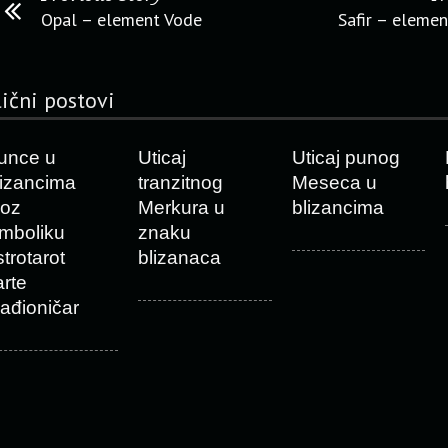
Opal – element Vode
Safir – eleme
lični postovi
unce u
Uticaj
Uticaj punog
lizancima
tranzitnog
Meseca u
roz
Merkura u
blizancima
imboliku
znaku
strotarot
blizanaca
arte
ađioničar