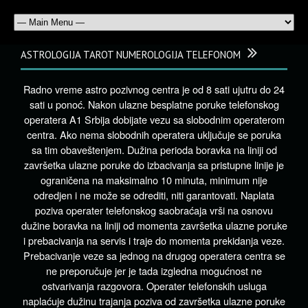
ASTROLOGIJA TAROT NUMEROLOGIJA TELEFONOM
Radno vreme astro pozivnog centra je od 8 sati ujutru do 24
sati u ponoć. Nakon ulazne besplatne poruke telefonskog
operatera A1 Srbija dobijate vezu sa slobodnim operaterom
centra. Ako nema slobodnih operatera uključuje se poruka
sa tim obaveštenjem. Dužina perioda boravka na liniji od
završetka ulazne poruke do izbacivanja sa pristupne linije je
ograničena na maksimalno 10 minuta, minimum nije
odredjen i ne može se odrediti, niti garantovati. Naplata
poziva operater telefonskog saobraćaja vrši na osnovu
dužine boravka na liniji od momenta završetka ulazne poruke
i prebacivanja na servis i traje do momenta prekidanja veze.
Prebacivanje veze sa jednog na drugog operatera centra se
ne preporučuje jer je tada izgledna mogućnost ne
ostvarivanja razgovora. Operater telefonskih usluga
naplaćuje dužinu trajanja poziva od završetka ulazne poruke