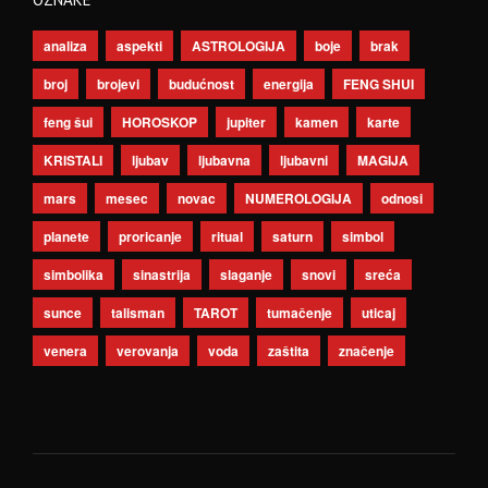
analiza
aspekti
ASTROLOGIJA
boje
brak
broj
brojevi
budućnost
energija
FENG SHUI
feng šui
HOROSKOP
jupiter
kamen
karte
KRISTALI
ljubav
ljubavna
ljubavni
MAGIJA
mars
mesec
novac
NUMEROLOGIJA
odnosi
planete
proricanje
ritual
saturn
simbol
simbolika
sinastrija
slaganje
snovi
sreća
sunce
talisman
TAROT
tumačenje
uticaj
venera
verovanja
voda
zaštita
značenje