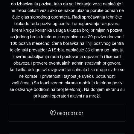
do izbacivanja poziva, tako da se i čekanje veze naplaćuje i
ne treba čekati vezu ako se nakon ulazne poruke odmah ne
čuje glas slobodnog operatera. Radi sprečavanja tehničke
blokade rada pozivnog centra i omogucvanja razgovora
širem krugu korisnika usluga ukupan broj primljenih poziva
sa jednog broja telefona je ograničen na 20 poziva dnevno i
100 poziva mesečno. Cena boravka na liniji pozivnog centra
telefonski provajder A1Srbija naplaćuje 36 dinara po minutu.
Iz svrhe poboljšanja rada i poštovanja ugovornih i licencnih
obaveza i provere eventualnih administrativnih prigovora
korisnika usluge svi razgovori se snimaju i za druge svrhe se
ne koriste, i privatnost i tajnost je uvek u potpunosti
zaštićena. (Sa touchscreen ekrana mobilnih telefona poziv
se ostvaruje dodirom na broj telefona). Na donjem ekranu su
prikazani operateri aktivni na mreži.
✆
0901001001