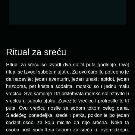
Ritual za sreću
Ritual za sreću se izvodi dva do tri puta godišnje. Ovaj
ritual se izvodi subotom ujutru. Za ovu čaroliju potrebno je
da nabavite:
jedan aventurin, jedan unakit epidot, jedan
hrizopras, pet kristala sodalita, morsku so i jednu malu
vrećicu. Svo kamenje i tri prstohvata morske soli stavite u
vrećicu u subotu ujutru. Zavežite vrećicu i protresite je tri
puta. Ovu vrećicu nosite sa sobom tokom celog dana.
Sledećeg ponedeljka, srede i petka, poklonite po jedan
sodalit osobi za koju mislite da nije srećna. Neka ta
osoba nosi sodalit sa sobom za sreću u levom džepu.