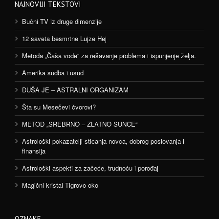
NAJNOVIJI TEKSTOVI
Bučni TV iz druge dimenzije
12 saveta besmrtne Lujze Hej
Metoda „Čaša vode“ za rešavanje problema i ispunjenje želja.
Amerika sudba i usud
DUŠA JE – ASTRALNI ORGANIZAM
Šta su Mesečevi čvorovi?
METOD „SREBRNO – ZLATNO SUNCE“
Astrološki pokazatelji sticanja novca, dobrog poslovanja i
finansija
Astrološki aspekti za začeće, trudnoću i porođaj
Magični kristal Tigrovo oko
OZNAKE