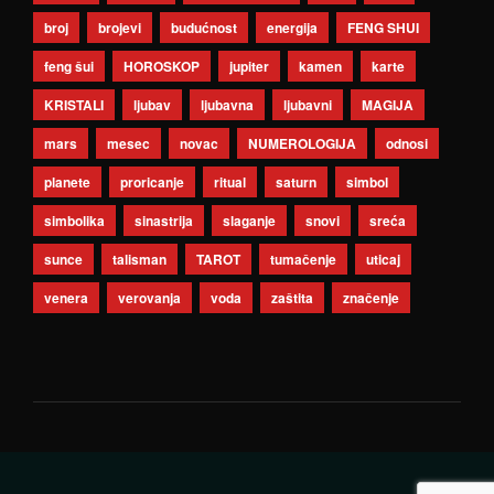
broj
brojevi
budućnost
energija
FENG SHUI
feng šui
HOROSKOP
jupiter
kamen
karte
KRISTALI
ljubav
ljubavna
ljubavni
MAGIJA
mars
mesec
novac
NUMEROLOGIJA
odnosi
planete
proricanje
ritual
saturn
simbol
simbolika
sinastrija
slaganje
snovi
sreća
sunce
talisman
TAROT
tumačenje
uticaj
venera
verovanja
voda
zaštita
značenje