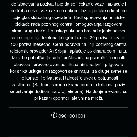
do izbacivanja poziva, tako da se i čekanje veze naplaćuje i
ne treba čekati vezu ako se nakon ulazne poruke odmah ne
čuje glas slobodnog operatera. Radi sprečavanja tehničke
blokade rada pozivnog centra i omogucvanja razgovora
širem krugu korisnika usluga ukupan broj primljenih poziva
sa jednog broja telefona je ograničen na 20 poziva dnevno i
100 poziva mesečno. Cena boravka na liniji pozivnog centra
telefonski provajder A1Srbija naplaćuje 36 dinara po minutu.
Iz svrhe poboljšanja rada i poštovanja ugovornih i licencnih
obaveza i provere eventualnih administrativnih prigovora
korisnika usluge svi razgovori se snimaju i za druge svrhe se
ne koriste, i privatnost i tajnost je uvek u potpunosti
zaštićena. (Sa touchscreen ekrana mobilnih telefona poziv
se ostvaruje dodirom na broj telefona). Na donjem ekranu su
prikazani operateri aktivni na mreži.
✆
0901001001