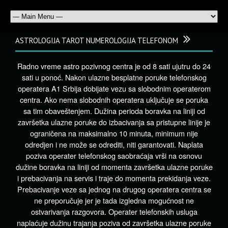
ASTROLOGIJA TAROT NUMEROLOGIJA TELEFONOM
Radno vreme astro pozivnog centra je od 8 sati ujutru do 24
sati u ponoć. Nakon ulazne besplatne poruke telefonskog
operatera A1 Srbija dobijate vezu sa slobodnim operaterom
centra. Ako nema slobodnih operatera uključuje se poruka
sa tim obaveštenjem. Dužina perioda boravka na liniji od
završetka ulazne poruke do izbacivanja sa pristupne linije je
ograničena na maksimalno 10 minuta, minimum nije
odredjen i ne može se odrediti, niti garantovati. Naplata
poziva operater telefonskog saobraćaja vrši na osnovu
dužine boravka na liniji od momenta završetka ulazne poruke
i prebacivanja na servis i traje do momenta prekidanja veze.
Prebacivanje veze sa jednog na drugog operatera centra se
ne preporučuje jer je tada izgledna mogućnost ne
ostvarivanja razgovora. Operater telefonskih usluga
naplaćuje dužinu trajanja poziva od završetka ulazne poruke