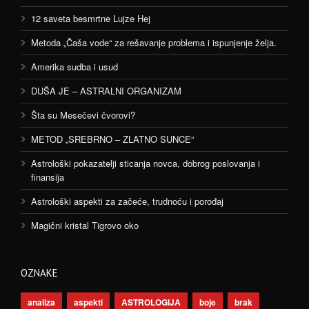
12 saveta besmrtne Lujze Hej
Metoda „Čaša vode“ za rešavanje problema i ispunjenje želja.
Amerika sudba i usud
DUŠA JE – ASTRALNI ORGANIZAM
Šta su Mesečevi čvorovi?
METOD „SREBRNO – ZLATNO SUNCE“
Astrološki pokazatelji sticanja novca, dobrog poslovanja i
finansija
Astrološki aspekti za začeće, trudnoću i porođaj
Magični kristal Tigrovo oko
OZNAKE
analiza
aspekti
ASTROLOGIJA
boje
brak