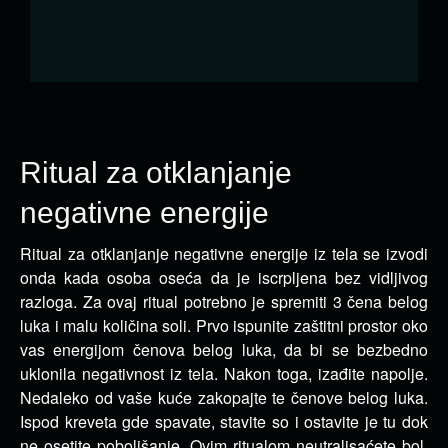
Ritual za otklanjanje
negativne energije
Ritual za otklanjanje negativne energije iz tela se izvodi
onda kada osoba oseća da je iscrpljena bez vidljivog
razloga.
Za ovaj ritual potrebno je spremiti 3 čena belog
luka i malu količina soli. Prvo ispunite zaštitni prostor oko
vas energijom čenova belog luka, da bi se bezbedno
uklonila negativnost iz tela. Nakon toga, izađite napolje.
Nedaleko od vaše kuće zakopajte te čenove belog luka.
Ispod kreveta gde spavate, stavite so i ostavite je tu dok
ne osetite poboljšanje. Ovim ritualom neutralisaćete bol,