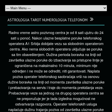
ASTROLOGIJA TAROT NUMEROLOGIJA TELEFONOM
Radno vreme astro pozivnog centra je od 8 sati ujutru do 24
sati u ponoć. Nakon ulazne besplatne poruke telefonskog
operatera A1 Srbija dobijate vezu sa slobodnim operaterom
centra. Ako nema slobodnih operatera uključuje se poruka
sa tim obaveštenjem. Dužina perioda boravka na liniji od
završetka ulazne poruke do izbacivanja sa pristupne linije je
ograničena na maksimalno 10 minuta, minimum nije
odredjen i ne može se odrediti, niti garantovati. Naplata
poziva operater telefonskog saobraćaja vrši na osnovu
dužine boravka na liniji od momenta završetka ulazne poruke
i prebacivanja na servis i traje do momenta prekidanja veze.
Prebacivanje veze sa jednog na drugog operatera centra se
ne preporučuje jer je tada izgledna mogućnost ne
ostvarivanja razgovora. Operater telefonskih usluga
naplaćuje dužinu trajanja poziva od završetka ulazne poruke