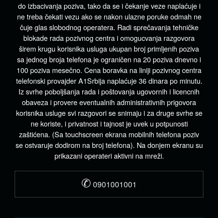
do izbacivanja poziva, tako da se i čekanje veze naplaćuje i
ne treba čekati vezu ako se nakon ulazne poruke odmah ne
čuje glas slobodnog operatera. Radi sprečavanja tehničke
blokade rada pozivnog centra i omogucvanja razgovora
širem krugu korisnika usluga ukupan broj primljenih poziva
sa jednog broja telefona je ograničen na 20 poziva dnevno i
100 poziva mesečno. Cena boravka na liniji pozivnog centra
telefonski provajder A1Srbija naplaćuje 36 dinara po minutu.
Iz svrhe poboljšanja rada i poštovanja ugovornih i licencnih
obaveza i provere eventualnih administrativnih prigovora
korisnika usluge svi razgovori se snimaju i za druge svrhe se
ne koriste, i privatnost i tajnost je uvek u potpunosti
zaštićena. (Sa touchscreen ekrana mobilnih telefona poziv
se ostvaruje dodirom na broj telefona). Na donjem ekranu su
prikazani operateri aktivni na mreži.
✆
0901001001