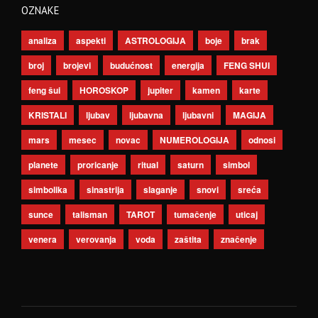
OZNAKE
analiza
aspekti
ASTROLOGIJA
boje
brak
broj
brojevi
budućnost
energija
FENG SHUI
feng šui
HOROSKOP
jupiter
kamen
karte
KRISTALI
ljubav
ljubavna
ljubavni
MAGIJA
mars
mesec
novac
NUMEROLOGIJA
odnosi
planete
proricanje
ritual
saturn
simbol
simbolika
sinastrija
slaganje
snovi
sreća
sunce
talisman
TAROT
tumačenje
uticaj
venera
verovanja
voda
zaštita
značenje