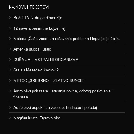
NAJNOVIJI TEKSTOVI
Bučni TV iz druge dimenzije
12 saveta besmrtne Lujze Hej
Metoda „Čaša vode“ za rešavanje problema i ispunjenje želja.
Amerika sudba i usud
DUŠA JE – ASTRALNI ORGANIZAM
Šta su Mesečevi čvorovi?
METOD „SREBRNO – ZLATNO SUNCE“
Astrološki pokazatelji sticanja novca, dobrog poslovanja i
finansija
Astrološki aspekti za začeće, trudnoću i porođaj
Magični kristal Tigrovo oko