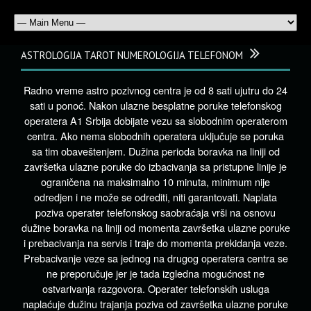
ASTROLOGIJA TAROT NUMEROLOGIJA TELEFONOM
Radno vreme astro pozivnog centra je od 8 sati ujutru do 24
sati u ponoć. Nakon ulazne besplatne poruke telefonskog
operatera A1 Srbija dobijate vezu sa slobodnim operaterom
centra. Ako nema slobodnih operatera uključuje se poruka
sa tim obaveštenjem. Dužina perioda boravka na liniji od
završetka ulazne poruke do izbacivanja sa pristupne linije je
ograničena na maksimalno 10 minuta, minimum nije
odredjen i ne može se odrediti, niti garantovati. Naplata
poziva operater telefonskog saobraćaja vrši na osnovu
dužine boravka na liniji od momenta završetka ulazne poruke
i prebacivanja na servis i traje do momenta prekidanja veze.
Prebacivanje veze sa jednog na drugog operatera centra se
ne preporučuje jer je tada izgledna mogućnost ne
ostvarivanja razgovora. Operater telefonskih usluga
naplaćuje dužinu trajanja poziva od završetka ulazne poruke