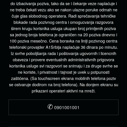
do izbacivanja poziva, tako da se i čekanje veze naplaćuje i
ne treba čekati vezu ako se nakon ulazne poruke odmah ne
čuje glas slobodnog operatera. Radi sprečavanja tehničke
blokade rada pozivnog centra i omogucvanja razgovora
širem krugu korisnika usluga ukupan broj primljenih poziva
sa jednog broja telefona je ograničen na 20 poziva dnevno i
100 poziva mesečno. Cena boravka na liniji pozivnog centra
telefonski provajder A1Srbija naplaćuje 36 dinara po minutu.
Iz svrhe poboljšanja rada i poštovanja ugovornih i licencnih
obaveza i provere eventualnih administrativnih prigovora
korisnika usluge svi razgovori se snimaju i za druge svrhe se
ne koriste, i privatnost i tajnost je uvek u potpunosti
zaštićena. (Sa touchscreen ekrana mobilnih telefona poziv
se ostvaruje dodirom na broj telefona). Na donjem ekranu su
prikazani operateri aktivni na mreži.
✆
0901001001