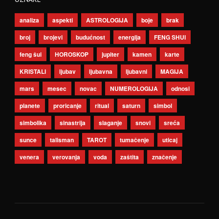
analiza
aspekti
ASTROLOGIJA
boje
brak
broj
brojevi
budućnost
energija
FENG SHUI
feng šui
HOROSKOP
jupiter
kamen
karte
KRISTALI
ljubav
ljubavna
ljubavni
MAGIJA
mars
mesec
novac
NUMEROLOGIJA
odnosi
planete
proricanje
ritual
saturn
simbol
simbolika
sinastrija
slaganje
snovi
sreća
sunce
talisman
TAROT
tumačenje
uticaj
venera
verovanja
voda
zaštita
značenje