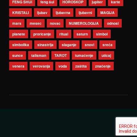
FENG SHUI
feng šui
HOROSKOP
jupiter
karte
KRISTALI
ljubav
ljubavna
ljubavni
MAGIJA
mars
mesec
novac
NUMEROLOGIJA
odnosi
planete
proricanje
ritual
saturn
simbol
simbolika
sinastrija
slaganje
snovi
sreća
sunce
talisman
TAROT
tumačenje
uticaj
venera
verovanja
voda
zaštita
značenje