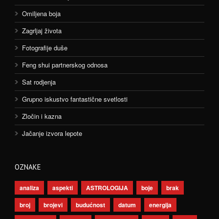
Omiljena boja
Zagrljaj života
Fotografije duše
Feng shui partnerskog odnosa
Sat rodjenja
Grupno iskustvo fantastične svetlosti
Zločin i kazna
Jačanje izvora lepote
OZNAKE
analiza
aspekti
ASTROLOGIJA
boje
brak
broj
brojevi
budućnost
datum
energija