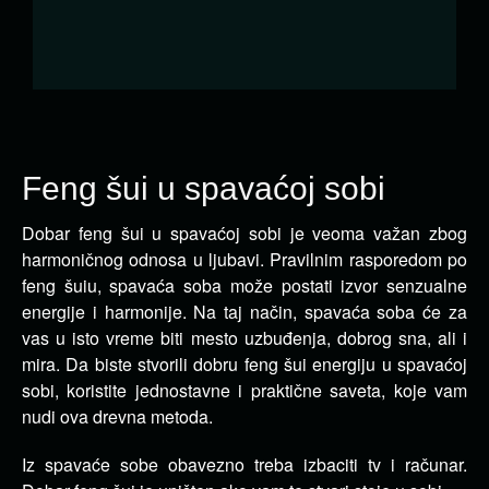
Feng šui u spavaćoj sobi
Dobar feng šui u spavaćoj sobi je veoma važan zbog
harmoničnog odnosa u ljubavi. Pravilnim rasporedom po
feng šuiu, spavaća soba može postati izvor senzualne
energije i harmonije.
Na taj način, spavaća soba će za
vas u isto vreme biti mesto uzbuđenja, dobrog sna, ali i
mira. Da biste stvorili dobru feng šui energiju u spavaćoj
sobi, koristite jednostavne i praktične saveta, koje vam
nudi ova drevna metoda.
Iz spavaće sobe obavezno treba izbaciti tv i računar.