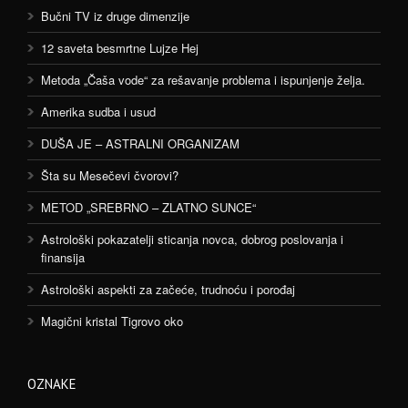
Bučni TV iz druge dimenzije
12 saveta besmrtne Lujze Hej
Metoda „Čaša vode“ za rešavanje problema i ispunjenje želja.
Amerika sudba i usud
DUŠA JE – ASTRALNI ORGANIZAM
Šta su Mesečevi čvorovi?
METOD „SREBRNO – ZLATNO SUNCE“
Astrološki pokazatelji sticanja novca, dobrog poslovanja i
finansija
Astrološki aspekti za začeće, trudnoću i porođaj
Magični kristal Tigrovo oko
OZNAKE