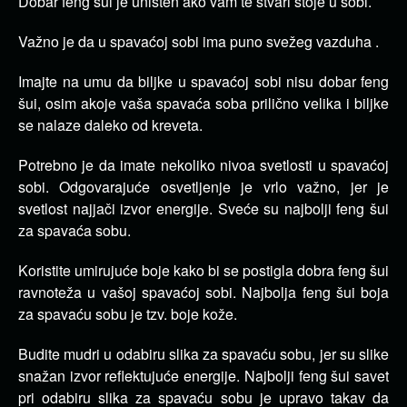
Dobar feng šui je uništen ako vam te stvari stoje u sobi.
Važno je da u spavaćoj sobi ima puno svežeg vazduha .
Imajte na umu da biljke u spavaćoj sobi nisu dobar feng
šui, osim akoje vaša spavaća soba prilično velika i biljke
se nalaze daleko od kreveta.
Potrebno je da imate nekoliko nivoa svetlosti u spavaćoj
sobi. Odgovarajuće osvetljenje je vrlo važno, jer je
svetlost najjači izvor energije. Sveće su najbolji feng šui
za spavaća sobu.
Koristite umirujuće boje kako bi se postigla dobra feng šui
ravnoteža u vašoj spavaćoj sobi. Najbolja feng šui boja
za spavaću sobu je tzv. boje kože.
Budite mudri u odabiru slika za spavaću sobu, jer su slike
snažan izvor reflektujuće energije. Najbolji feng šui savet
pri odabiru slika za spavaću sobu je upravo takav da