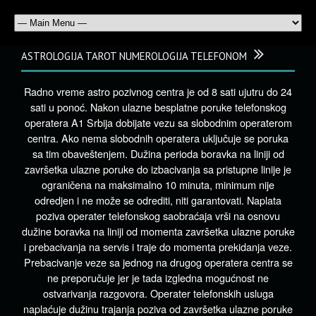
ASTROLOGIJA TAROT NUMEROLOGIJA TELEFONOM
Radno vreme astro pozivnog centra je od 8 sati ujutru do 24
sati u ponoć. Nakon ulazne besplatne poruke telefonskog
operatera A1 Srbija dobijate vezu sa slobodnim operaterom
centra. Ako nema slobodnih operatera uključuje se poruka
sa tim obaveštenjem. Dužina perioda boravka na liniji od
završetka ulazne poruke do izbacivanja sa pristupne linije je
ograničena na maksimalno 10 minuta, minimum nije
odredjen i ne može se odrediti, niti garantovati. Naplata
poziva operater telefonskog saobraćaja vrši na osnovu
dužine boravka na liniji od momenta završetka ulazne poruke
i prebacivanja na servis i traje do momenta prekidanja veze.
Prebacivanje veze sa jednog na drugog operatera centra se
ne preporučuje jer je tada izgledna mogućnost ne
ostvarivanja razgovora. Operater telefonskih usluga
naplaćuje dužinu trajanja poziva od završetka ulazne poruke