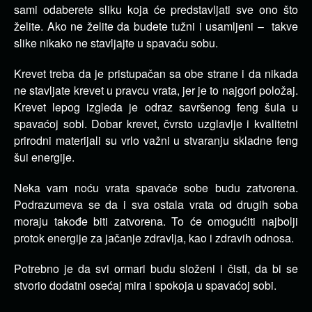
sami odaberete sliku koja će predstavljati sve ono što
želite. Ako ne želite da budete tužni i usamljeni – takve
slike nikako ne stavljajte u spavaću sobu.
Krevet treba da je pristupačan sa obe strane i da nikada
ne stavljate krevet u pravcu vrata, jer je to najgori položaj.
Krevet lepog izgleda je odraz savršenog feng šuia u
spavaćoj sobi. Dobar krevet, čvrsto uzglavlje i kvalitetni
prirodni materijali su vrlo važni u stvaranju skladne feng
šui energije.
Neka vam noću vrata spavaće sobe budu zatvorena.
Podrazumeva se da i sva ostala vrata od drugih soba
moraju takođe biti zatvorena. To će omogućiti najbolji
protok energije za jačanje zdravlja, kao i zdravih odnosa.
Potrebno je da svi ormari budu složeni i čisti, da bi se
stvorio dodatni osećaj mira i spokoja u spavaćoj sobi.