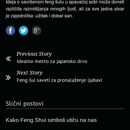
Ideja o savršenom feng šuiu u spavaćoj sobi može doneti
različita razmišljanja mnogih ljudi, ali za sve jedna stvar
je zajednička -užitak i dobar san.
Previous Story
Idealno mesto za japansko drvo
Next Story
Feng šui saveti za pronalaženje ljubavi
Slični postovi
Kako Feng Shui simboli utiču na nas