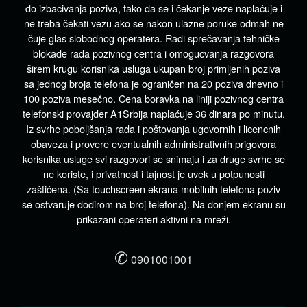
do izbacivanja poziva, tako da se i čekanje veze naplaćuje i
ne treba čekati vezu ako se nakon ulazne poruke odmah ne
čuje glas slobodnog operatera. Radi sprečavanja tehničke
blokade rada pozivnog centra i omogucvanja razgovora
širem krugu korisnika usluga ukupan broj primljenih poziva
sa jednog broja telefona je ograničen na 20 poziva dnevno i
100 poziva mesečno. Cena boravka na liniji pozivnog centra
telefonski provajder A1Srbija naplaćuje 36 dinara po minutu.
Iz svrhe poboljšanja rada i poštovanja ugovornih i licencnih
obaveza i provere eventualnih administrativnih prigovora
korisnika usluge svi razgovori se snimaju i za druge svrhe se
ne koriste, i privatnost i tajnost je uvek u potpunosti
zaštićena. (Sa touchscreen ekrana mobilnih telefona poziv
se ostvaruje dodirom na broj telefona). Na donjem ekranu su
prikazani operateri aktivni na mreži.
✆
0901001001