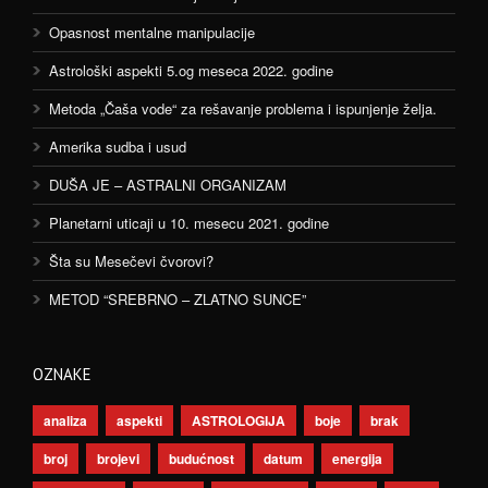
Opasnost mentalne manipulacije
Astrološki aspekti 5.og meseca 2022. godine
Metoda „Čaša vode“ za rešavanje problema i ispunjenje želja.
Amerika sudba i usud
DUŠA JE – ASTRALNI ORGANIZAM
Planetarni uticaji u 10. mesecu 2021. godine
Šta su Mesečevi čvorovi?
METOD “SREBRNO – ZLATNO SUNCE”
OZNAKE
analiza
aspekti
ASTROLOGIJA
boje
brak
broj
brojevi
budućnost
datum
energija