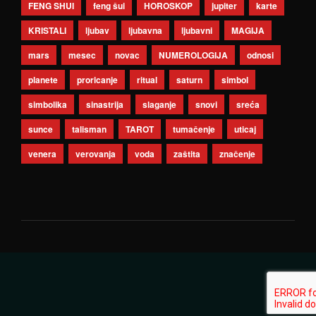
FENG SHUI
feng šui
HOROSKOP
jupiter
karte
KRISTALI
ljubav
ljubavna
ljubavni
MAGIJA
mars
mesec
novac
NUMEROLOGIJA
odnosi
planete
proricanje
ritual
saturn
simbol
simbolika
sinastrija
slaganje
snovi
sreća
sunce
talisman
TAROT
tumačenje
uticaj
venera
verovanja
voda
zaštita
značenje