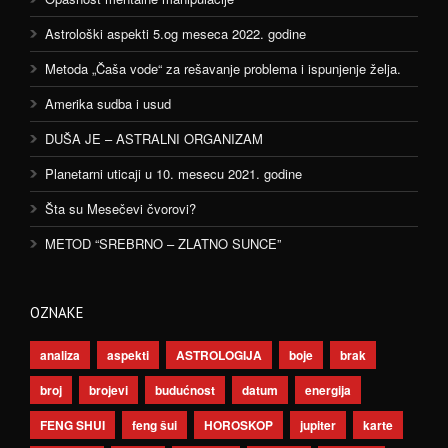
Astrološki aspekti 5.og meseca 2022. godine
Metoda „Čaša vode“ za rešavanje problema i ispunjenje želja.
Amerika sudba i usud
DUŠA JE – ASTRALNI ORGANIZAM
Planetarni uticaji u 10. mesecu 2021. godine
Šta su Mesečevi čvorovi?
METOD “SREBRNO – ZLATNO SUNCE”
OZNAKE
analiza
aspekti
ASTROLOGIJA
boje
brak
broj
brojevi
budućnost
datum
energija
FENG SHUI
feng šui
HOROSKOP
jupiter
karte