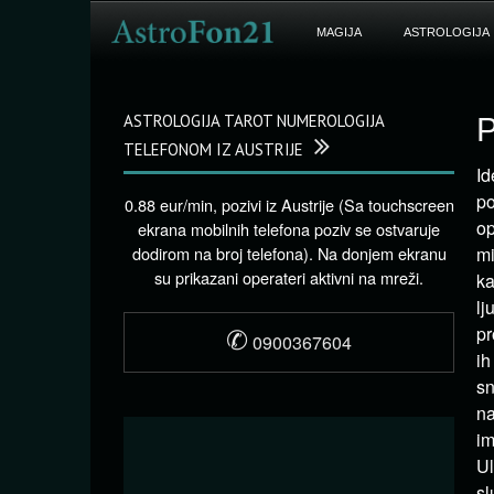
MAGIJA
ASTROLOGIJA
ASTROLOGIJA TAROT NUMEROLOGIJA
P
TELEFONOM IZ AUSTRIJE
Id
po
0.88 eur/min, pozivi iz Austrije (Sa touchscreen
op
ekrana mobilnih telefona poziv se ostvaruje
dodirom na broj telefona). Na donjem ekranu
mi
su prikazani operateri aktivni na mreži.
ka
lj
✆
pr
0900367604
ih
sn
na
im
Ul
sl