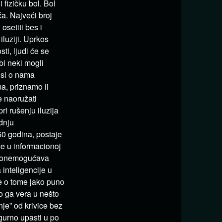
 fizičku bol. Bol
ća. Najveći broj
osetiti bes i
iluziji. Uprkos
sti, ljudi će se
bi neki mogli
isi o nama
a, priznamo li
se naoružati
i rušenju iluzija
dnju
 60 godina, postaje
e u informacionoj
am onemogućava
 inteligencije u
se o tome jako puno
ko ga vera u nešto
nje” od krivice bez
gurno upasti u po