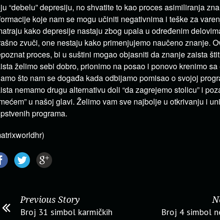
ju “debelu” depresiju, no shvatite to kao proces asimiliranja zna
formacije koje nam se mogu učiniti negativnima i teške za varen
atraju kako depresije nastaju zbog upala u određenim delovim
rašno zvuči, one nestaju kako primenjujemo naučeno znanje. O
poznat proces, bi u suštini mogao objasniti da znanje zaista štit
ista želimo sebi dobro, prionimo na posao i ponovo krenimo sa
amo što nam se događa kada odbijamo pomisao o svojoj progra
ista nemamo drugu alternativu doli “da zagrejemo stolicu” i po
mećem” u našoj glavi. Želimo vam sve najbolje u otkrivanju i un
pstvenih programa.
atrixworldhr)
Previous Story
N
Broj 31 simbol karmičkih
Broj 4 simbol 