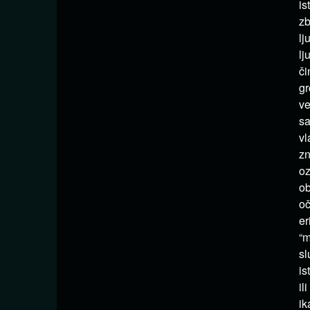
is
zb
lj
lj
či
gr
ve
sa
vl
zn
oz
ob
oč
er
“m
sl
is
il
ik