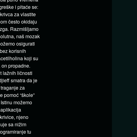
greške i pitaće se:
krivca za vlastite
ijom često okidaju
mozga. Razmišljamo
solutna, naš mozak
 možemo osigurati
bez korisnih
etilholina koji su
da on propadne.
lažnih ličnosti
jieff smatra da je
 traganje za
 te pomoć “škole”
”. Istinu možemo
 aplikacija
krivice, njeno
guje sa nižim
rogramiranje tu