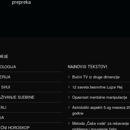
prepreka
RIJE
OLOGIJA
NAJNOVIJI TEKSTOVI
ERIJA
Bučni TV iz druge dimenzije
 SHUI
12 saveta besmrtne Lujze Hej
AŽIVANJE SUDBINE
Opasnost mentalne manipulacije
TALI
Astrološki aspekti 5.og meseca 2
godine
JA
Metoda „Čaša vode“ za rešavanje
ČNI HOROSKOP
problema i ispunjenje želja.