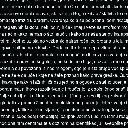
energije kako bi se išta naučilo itd.) Će stalno ponavljati životne 
što se ovo meni dešava , što sam ja Bogu skrivio / skrivila te će 
omašaje tražiti u drugim. Uverenja koja su pojačana identifikac
z negativnih faktora, neki od njih čak imaju veze sa atrofijom 
 na način kako nemamo što naučiti i kako su naša stanovišta ap
rofira. Jedino uz stalno vežbanje najrastrošnijeg organa u telu
egovo optimalno zdravlje. Dodamo li k tome nepravilnu ishranu 
snoća, vitamina i minerala, ne omogućimo li mozgu stvaranje ac
služni za pravilnu kogniciju, ne koristimo li ga, dozvolit ćemo 
erenja su povezana is našim egom, ego je ništa drugo već splet 
je ne žele da uče i koje ne žele priznati kako prave greške. Gurd
ištavanje takvih lažnih ličnosti jedino moguće uz stalno učenje,
ogramima, njihovo razotkrivanje i “buđenje iz egoističnog sna”,
čnije onih ljudi koji imaju jednak cilj “beg iz nevidljivog zatvora
gledati uz pomoć 2 centra, intelektualnog (učenje, istraživanje i
učenog, kritičko razmišljanje) i ponekad emocionalnog (osećaj 
iznanje, suosjećaj i empatija), pa ipak većina ljudi na istinu rea
ocionalnim centrima te s obzirom na identifikaciju i sveopšte p