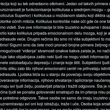
nkcija koji su tek odnedavno otkriveni. Jedan od takvih primera
uroznanosti je funkcionisanje kolikulusa u srednjem mozgu – go
oliculus Superior) i kolikulusa u moždanom stablu koji diktira u
torike očnih mišića. Kolikulus kontroliše naše oči gde će one bi
mo videti. Sve ove informacije bi bile izuzetno suhoparne i dos
krilo kako kolikulus pripada emocionalnom delu mozga, koji je ak
edrasude veće. Drugim rečima što smo mi više subjektivni to m
dimo! Sigurni smo da ćete moći pronaći brojne primere željnog r
mogućnosti “viđenja” stvarnosti onakve kakva zaista je, no način
luje lako objašnjava zašto neki ljudi ne mogu videti informacije
nele oslobađajuću depresiju i znanje koje štiti. Subjektivni ljud
tinitu sliku zato što njihovi emocionalni centri ne prihvataju istin
edrasuda. Ljudska bića su u stanju da povećaju svoju objektivn
overavanje informacija, njihovo shvatanje i apliciranje naučeno
maju svi ljudi želju, postavljati pitanja i tražiti odgovore. Šta je 
ćina ljudi se ponaša gotovanski smatrajući da im pitanja nisu p
e potrebne odgovore. Takve osobe ne samo da imaju izuzetno 
 uznemiravaju svi oni koji istražuju, traže i uče. Osoba koja sm
iti i naučiti (jer je svet grozan, jer ne može ništa promeniti, jer