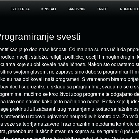
EZOTERIJA
KRISTALI
SANOVNIK
TAROT
NUMEROLO
rogramiranje svesti
entifikacija je deo naše ličnosti. Od malena su nas učili da pri
rodice, naciji, staležu, religiji, političkoj opciji i mnogim drugim 
cijama koje su oblikovale naše ličnosti. Nakon što odrastemo
slimo svojom glavom, no zapravo smo duboko programirani i m
ko su nas oblikovali naši programeri. S vremenom biramo prijate
ubavnice i supružnike u skladu sa programima, svađamo se u s
ogramima, mučimo se kroz život zbog programa te odgajamo de
 na iste one načine kako je to načinjeno nama. Retko koje ljud
age prekinuti zli začarani krug hvatanjem u koštac sa lažnim o
s pretvorile u robove uglavnom neupadljivih kontrolora. Za već
a veze sa teorijama zavere i raznoraznim metodama kontrole 
tra, greenbaum ili sličnih stvari sa kojima su se “igrale” (i još uv
užbe zbog sopstvenih patokratskih načela i ciljeva. Na žalost, 