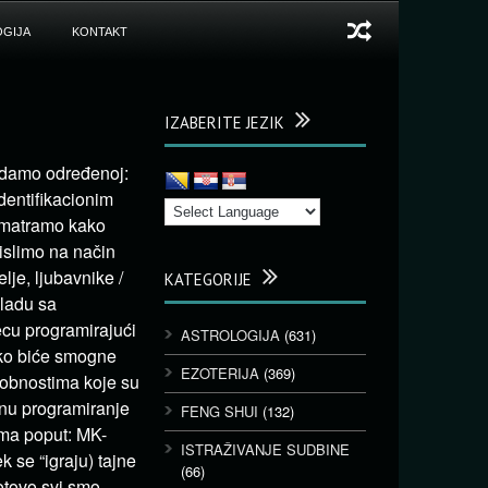
GIJA
KONTAKT
IZABERITE JEZIK
padamo određenoj:
identifikacionim
 smatramo kako
islimo na način
lje, ljubavnike /
KATEGORIJE
kladu sa
cu programirajući
ASTROLOGIJA
(631)
sko biće smogne
EZOTERIJA
(369)
sobnostima koje su
inu programiranje
FENG SHUI
(132)
uma poput: MK-
ISTRAŽIVANJE SUDBINE
ek se “igraju) tajne
(66)
gotovo svi smo