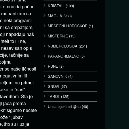
KRISTALI
(109)
e spremna da počne
ći mehanizam sa
MAGIJA
(233)
ko neki programi
MESEČNI HOROSKOP
(1)
ani sa empatijom,
koji napadaju naš
MISTERIJE
(15)
eli to ili ne,
NUMEROLOGIJA
(251)
a nezavisan opis
cije, tačnije sa
PARANORMALNO
(5)
 pojmu
RUNE
(3)
r se naše ličnosti
negativnim ili
SANOVNIK
(4)
acijom, na primer
SNOVI
(67)
kako je “naš”
favoritom. Šta je
TAROT
(125)
aji jača prema
Uncategorized @au
(40)
pki” sigurno nećete
može “ljubav”
, što su iluzije