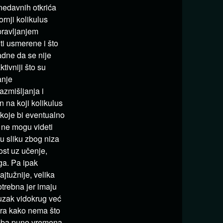
 nedavnih otkrića
rnji kolikulus
pravljanjem
ti usmerene i što
adne da se nije
tivniji što su
anje
azmišljanja i
 na koji kolikulus
 koje bi eventualno
i ne mogu videti
itu sliku zbog niza
ost uz učenje,
ga. Pa ipak
najtužnije, velika
otrebna jer imaju
uzak vidokrug već
atra kako nema što
 treba puno vremena