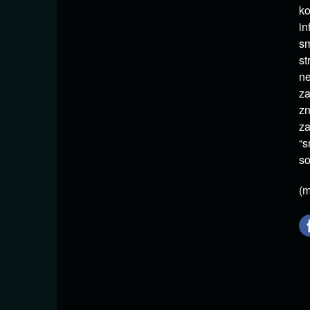
ko
in
sm
st
ne
za
zn
za
“s
so
(m