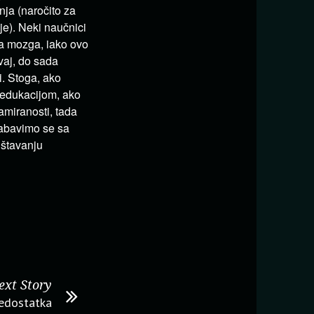
nja (naročito za
je). Neki naučnici
a mozga, iako ovo
vaj, do sada
i. Stoga, ako
 edukacijom, ako
miranosti, tada
zabavimo se sa
ištavanju
ext Story
nedostatka