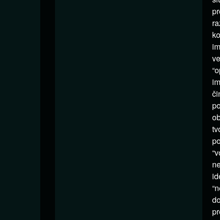
pr
ra
ko
im
ve
“o
im
či
po
ob
tv
po
“v
ne
id
“n
do
pr