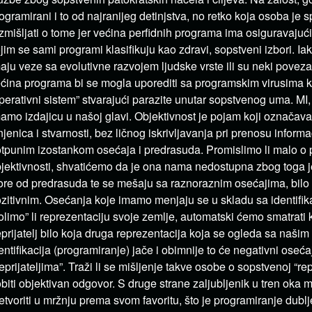
ogramirani i to od najranijeg detinjstva, no retko koja osoba j
zmišljati o tome jer većina perfidnih programa ima osiguravaju
jim se sami programi klasifikuju kao zdravi, sopstveni izbori. Ia
aju veze sa evolutivne razvojem ljudske vrste ili su neki povez
ćina programa bi se mogla uporediti sa programskim virusima 
perativni sistem” stvarajući parazite unutar sopstvenog uma. MI, ht
amo izdajicu u našoj glavi. Objektivnost je pojam koji označav
njenica i stvarnosti, bez ličnog iskrivljavanja pri prenosu informa
tpunim izostankom osećaja i predrasuda. Promislimo li malo o
jektivnosti, shvatićemo da je ona nama nedostupna zbog toga je
ore od predrasuda te se mešaju sa raznoraznim osećajima, bilo 
zitivnim. Osećanja koje imamo menjaju se u skladu sa identifik
olimo” li reprezentaciju svoje zemlje, automatski ćemo smatrati 
prijatelj bilo koja druga reprezentacija koja se ogleda sa našim 
entifikacija (programiranje) jače i obimnije to će negativni oseć
eprijateljima”. Traži li se mišljenje takve osobe o sopstvenoj “re
biti objektivan odgovor. S druge strane zaljubljenik u tren oka 
etvoriti u mržnju prema svom favoritu, što je programiranje dublje