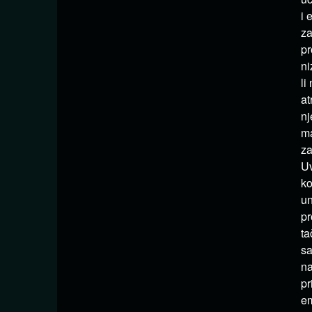
i 
za
pr
ni
li
at
nj
ma
za
Uv
ko
un
pr
ta
sa
na
pr
em