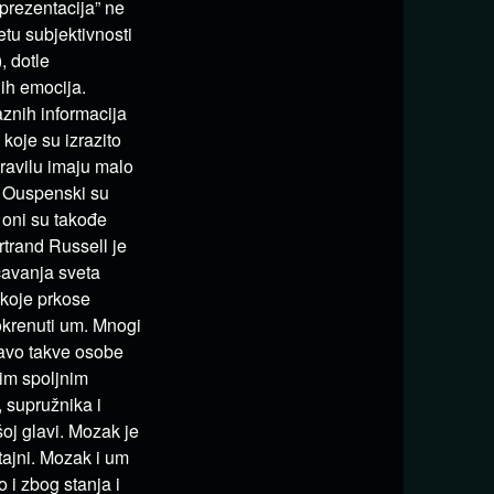
eprezentacija” ne
tu subjektivnosti
, dotle
nih emocija.
aznih informacija
koje su izrazito
ravilu imaju malo
D. Ouspenski su
o oni su takođe
rtrand Russell je
čavanja sveta
 koje prkose
pokrenuti um. Mnogi
ravo takve osobe
nim spoljnim
, supružnika i
oj glavi. Mozak je
tajni. Mozak i um
 i zbog stanja i