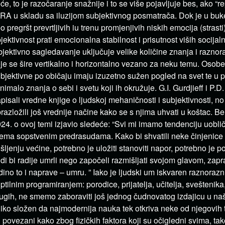
će, to je razočaranje snažnije i to se više pojavljuje bes, ako “r
RA u skladu sa iluzijom subjektivnog posmatrača. Dok je u buke
o pregršt prevrtljivih iu trenu promjenjivih niskih emocija (strasti)
jektivnost prati emocionalna stabilnost i prisutnost viših socijal
jektivno sagledavanje uključuje velike količine znanja i raznor
je se šire vertikalno i horizontalno vezano za neku temu. Osobe 
bjektivne po običaju imaju izuzetno sužen pogled na svet te u p
i nimalo znanja o sebi i svetu koji ih okružuje. G.I. Gurdjieff i P.
pisali vredne knjige o ljudskoj mehaničnosti i subjektivnosti, n
razložili još vrednije načine kako se s njima uhvati u koštac. Be
24. o ovoj temi izjavio sledeće: “Svi mi imamo tendenciju uobli
ema sopstvenim predrasudama. Kako bi shvatili neke činjenice
šljenju većine, potrebno je uložiti stanoviti napor, potrebno je 
udi bi radije umrli nego započeli razmišljati svojom glavom, zap
dino to i naprave – umru. ” Iako je ljudski um iskvaren raznoraz
ptilnim programiranjem: porodice, prijatelja, učitelja, sveštenika
ugih, ne smemo zaboraviti još jednog čudnovatog izdajicu u naš
liko složen da najmodernija nauka tek otkriva neke od njegovih 
 povezani kako zbog fizičkih faktora koji su očigledni svima, tako