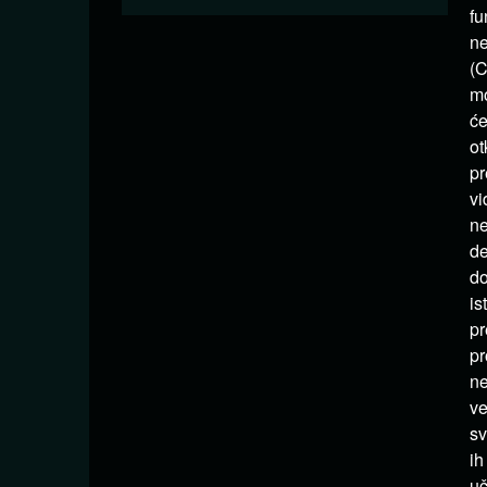
fu
ne
(C
mo
će
ot
pr
vi
ne
de
do
is
pr
pr
ne
ve
sv
ih
uč