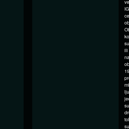
ve
IG
ce
ob
Ob
ko
su
il
na
ob
19
pr
mi
lj
je
su
dr
to
su