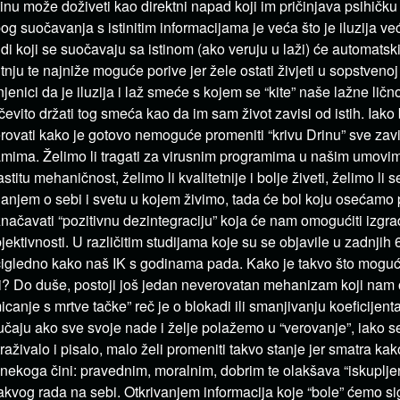
tinu može doživeti kao direktni napad koji im pričinjava psihičku i
og suočavanja s istinitim informacijama je veća što je iluzija ve
udi koji se suočavaju sa istinom (ako veruju u laži) će automatski 
utnju te najniže moguće porive jer žele ostati živjeti u sopstvenoj 
njenici da je iluzija i laž smeće s kojem se “kite” naše lažne lično
čevito držati tog smeća kao da im sam život zavisi od istih. Iako 
rovati kako je gotovo nemoguće promeniti “krivu Drinu” sve zav
mima. Želimo li tragati za virusnim programima u našim umovim
astitu mehaničnost, želimo li kvalitetnije i bolje živeti, želimo li 
anjem o sebi i svetu u kojem živimo, tada će bol koju osećamo pr
načavati “pozitivnu dezintegraciju” koja će nam omogućiti izgra
jektivnosti. U različitim studijama koje su se objavile u zadnjih
igledno kako naš IK s godinama pada. Kako je takvo što moguć
i? Do duše, postoji još jedan neverovatan mehanizam koji n
icanje s mrtve tačke” reč je o blokadi ili smanjivanju koeficijenta
učaju ako sve svoje nade i želje polažemo u “verovanje”, iako 
traživalo i pisalo, malo želi promeniti takvo stanje jer smatra ka
i nekoga čini: pravednim, moralnim, dobrim te olakšava “iskuplje
akvog rada na sebi. Otkrivanjem informacija koje “bole” ćemo si