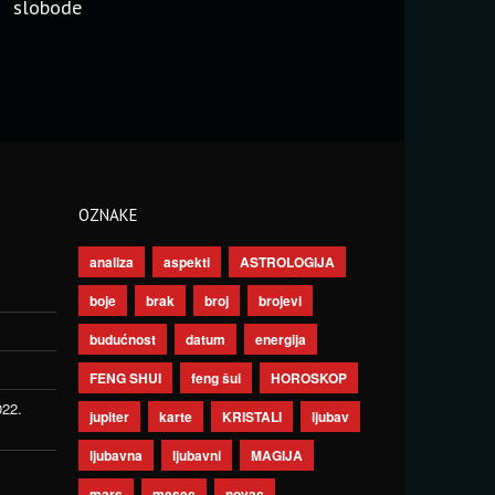
slobode
OZNAKE
analiza
aspekti
ASTROLOGIJA
boje
brak
broj
brojevi
budućnost
datum
energija
FENG SHUI
feng šui
HOROSKOP
022.
jupiter
karte
KRISTALI
ljubav
ljubavna
ljubavni
MAGIJA
mars
mesec
novac