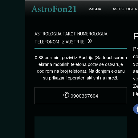
MAGIJA
ASTROLOGIJA
ASTROLOGIJA TAROT NUMEROLOGIJA
P
TELEFONOM IZ AUSTRIJE
Pr
se
0.88 eur/min, pozivi iz Austrije (Sa touchscreen
se
ekrana mobilnih telefona poziv se ostvaruje
dodirom na broj telefona). Na donjem ekranu
se
su prikazani operateri aktivni na mreži.
ve
Z
✆
j
0900367604