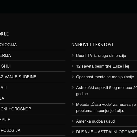
RIJE
OLOGIJA
NAJNOVIJI TEKSTOVI
ERIJA
Bučni TV iz druge dimenzije
 SHUI
12 saveta besmrtne Lujze Hej
AŽIVANJE SUDBINE
Opasnost mentalne manipulacije
TALI
Astrološki aspekti 5.og meseca 2
godine
JA
Metoda „Čaša vode“ za rešavanje
ČNI HOROSKOP
problema i ispunjenje želja.
ERIJE
Amerika sudba i usud
ROLOGIJA
DUŠA JE – ASTRALNI ORGANI