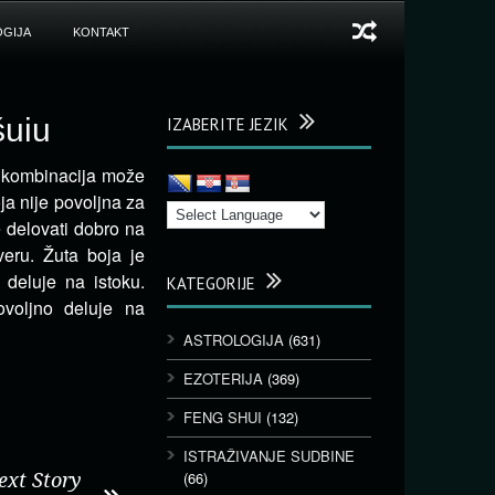
GIJA
KONTAKT
šuiu
IZABERITE JEZIK
va kombinacija može
ja nije povoljna za
 delovati dobro na
eru. Žuta boja je
deluje na istoku.
KATEGORIJE
voljno deluje na
ASTROLOGIJA
(631)
EZOTERIJA
(369)
FENG SHUI
(132)
ISTRAŽIVANJE SUDBINE
(66)
ext Story