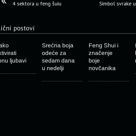
4 sektora u feng šuiu
Simbol svrake u
lični postovi
ako
Srećna boja
Feng Shui i
tivirati
odeće za
značenje
onu ljubavi
sedam dana
boje
u nedelji
novčanika