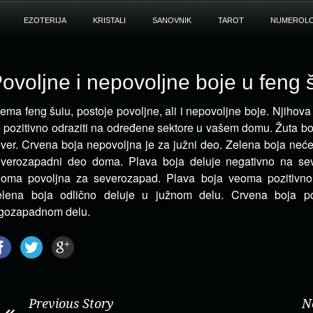
EZOTERIJA
KRISTALI
SANOVNIK
TAROT
NUMEROLO
ovoljne i nepovoljne boje u feng 
ema feng šuiu, postoje povoljne, ali i nepovoljne boje. Njiho
 pozitivno odraziti na određene sektore u vašem domu.
Žuta bo
ver. Crvena boja nepovoljna je za južni deo. Zelena boja neće
verozapadni deo doma. Plava boja deluje negativno na sev
oma povoljna za severozapad. Plava boja veoma pozitivno 
elena boja odlično deluje u južnom delu. Crvena boja po
ugozapadnom delu.
Previous Story
N