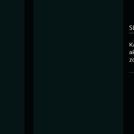
S
K
ak
z