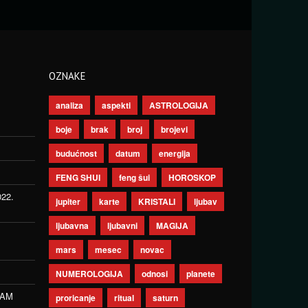
OZNAKE
analiza
aspekti
ASTROLOGIJA
boje
brak
broj
brojevi
budućnost
datum
energija
FENG SHUI
feng šui
HOROSKOP
022.
jupiter
karte
KRISTALI
ljubav
ljubavna
ljubavni
MAGIJA
mars
mesec
novac
NUMEROLOGIJA
odnosi
planete
ZAM
proricanje
ritual
saturn