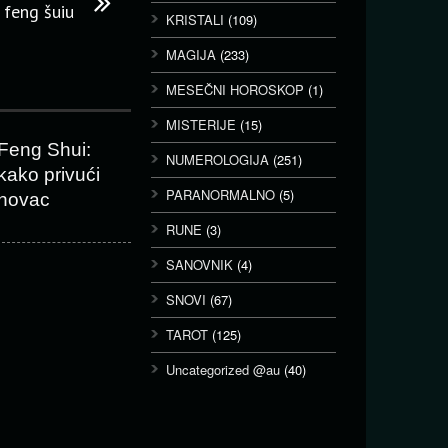
 feng šuiu
KRISTALI
(109)
MAGIJA
(233)
MESEČNI HOROSKOP
(1)
MISTERIJE
(15)
Feng Shui:
NUMEROLOGIJA
(251)
kako privući
PARANORMALNO
(5)
novac
RUNE
(3)
SANOVNIK
(4)
SNOVI
(67)
TAROT
(125)
Uncategorized @au
(40)