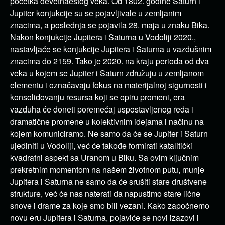
početka devetnaestog veka.
Od 1802. godine Saturn i
Jupiter konjukcije su se pojavljivale u zemljanim
znacima, a poslednja se pojavila 28. maja u znaku
Bika.
Nakon konjukcije Jupitera i Saturna u Vodoliji 2020.,
nastavljaće se konjukcije Jupitera i Saturna u vazdušnim
znacima do 2159. Tako je 2020. na kraju perioda od dva
veka u kojem se Jupiter i Saturn združuju u zemljanom
elementu i označavaju fokus na materijalnoj sigurnosti i
konsolidovanju resursa koji se opiru promeni, era
vazduha će doneti poremećaj uspostavljenog reda i
dramatične promene u kolektivnim idejama i načinu na
kojem komuniciramo. Ne samo da će se
Jupiter i Saturn
ujediniti u
Vodoliji
, već će takođe formirati katalitički
kvadratni aspekt sa Uranom u Biku. Sa ovim ključnim
prekretnim momentom na našem životnom putu, munje
Jupitera i Saturna ne samo da će srušiti stare društvene
strukture, već će nas naterati da napustimo stare lične
snove i drame za koje smo bili vezani. Kako započnemo
novu eru Jupitera i Saturna, pojaviće se novi izazovi i