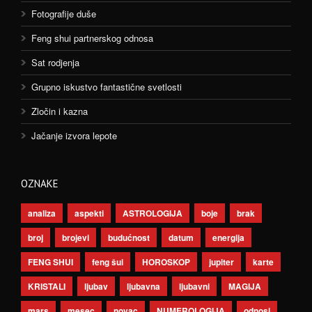
Fotografije duše
Feng shui partnerskog odnosa
Sat rodjenja
Grupno iskustvo fantastične svetlosti
Zločin i kazna
Jačanje izvora lepote
OZNAKE
analiza
aspekti
ASTROLOGIJA
boje
brak
broj
brojevi
budućnost
datum
energija
FENG SHUI
feng šui
HOROSKOP
jupiter
karte
KRISTALI
ljubav
ljubavna
ljubavni
MAGIJA
mars
mesec
novac
NUMEROLOGIJA
odnosi