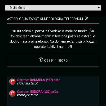
ASTROLOGIJA TAROT NUMEROLOGIJA TELEFONOM
10.00 sek/min, pozivi iz Švedske iz mobilne mreže (Sa
touchscreen ekrana mobilnih telefona poziv se ostvaruje
dodirom na broj telefona). Na donjem ekranu su prikazani
operateri aktivni na mreži
✆
09391119075