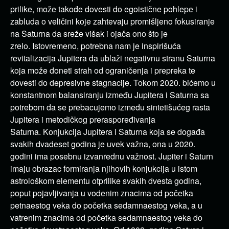
prilike
, može takođe dovesti do egoistične pohlepe i
zabluda o veličini koje zahtevaju promišljeno fokusiranje
na Saturna da sreže višak i ojača ono što je
zrelo.
Istovremeno, potrebna nam je inspirišuća
revitalizacija Jupitera da ublaži negativnu stranu Saturna
koja može doneti strah od ograničenja i prepreka te
dovesti do depresivne stagnacije. Tokom 2020. bićemo u
konstantnom balansiranju između Jupitera i Saturna sa
potrebom da se prebacujemo između sintetišućeg rasta
Jupitera i metodičkog preraspoređivanja
Saturna.
Konjukcija Jupitera i Saturna koja se događa
svakih dvadeset godina je uvek važna, ona u 2020.
godini ima posebnu izvanrednu važnost. Jupiter i Saturn
imaju obrazac formiranja njihovih konjukcija u istom
astrološkom elementu otprilike svakih dvesta godina,
poput pojavljivanja u vodenim znacima od početka
petnaestog veka do početka sedamnaestog veka, a u
vatrenim znacima od početka sedamnaestog veka do