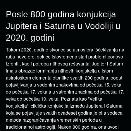
Posle 800 godina konjukcija
Jupitera i Saturna u Vodoliji u
2020. godini
Tokom 2020. godine stvoriće se atmosfera iščekivanja na
rubu nove ere, dok će istovremeno stari problemi ponovo
izroniti, kao i potreba njihovog rešavanja. Jupiter i Saturn
imaju obrazac formiranja njihovih
konjukcija
u istom
astrološkom elementu otprilike svakih 200 godina, poput
pojavljivanja u vodenim znakovima od početka 15. veka
do početka 17. veka a u vatrenim znacima od početka 17.
veka do početka 19. veka. Poznata kao ”Velika
konjukcija”, ciklička konjukcija između Jupitera i Saturna
koja se pojavljuje svakih dvadeset godina je bila vodeća
metoda razgraničavanja vremenskih perioda u
tradicionalnoj astrologiji. Nakon 800 godina, ona uvodi