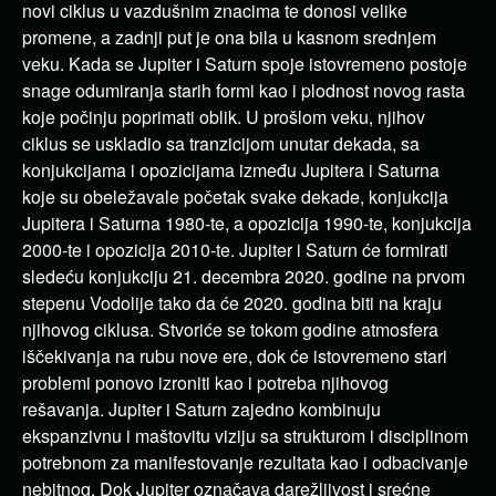
novi ciklus u vazdušnim znacima te donosi velike
promene, a zadnji put je ona bila u kasnom srednjem
veku.
Kada se Jupiter i Saturn spoje istovremeno postoje
snage odumiranja starih formi kao i plodnost novog rasta
koje počinju poprimati oblik. U prošlom veku, njihov
ciklus se uskladio sa tranzicijom unutar dekada, sa
konjukcijama i opozicijama između
Jupitera
i
Saturna
koje su obeležavale početak svake dekade, konjukcija
Jupitera i Saturna 1980-te, a opozicija 1990-te, konjukcija
2000-te i opozicija 2010-te. Jupiter i Saturn će formirati
sledeću konjukciju 21. decembra 2020. godine na prvom
stepenu Vodolije tako da će 2020. godina biti na kraju
njihovog ciklusa. Stvoriće se tokom godine atmosfera
iščekivanja na rubu nove ere, dok će istovremeno stari
problemi ponovo izroniti kao i potreba njihovog
rešavanja.
Jupiter i Saturn zajedno kombinuju
ekspanzivnu i maštovitu viziju sa strukturom i disciplinom
potrebnom za manifestovanje rezultata kao i odbacivanje
nebitnog. Dok Jupiter označava
darežljivost
i
srećne