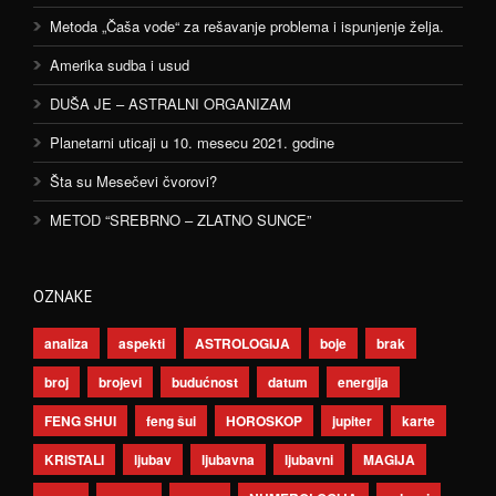
Metoda „Čaša vode“ za rešavanje problema i ispunjenje želja.
Amerika sudba i usud
DUŠA JE – ASTRALNI ORGANIZAM
Planetarni uticaji u 10. mesecu 2021. godine
Šta su Mesečevi čvorovi?
METOD “SREBRNO – ZLATNO SUNCE”
OZNAKE
analiza
aspekti
ASTROLOGIJA
boje
brak
broj
brojevi
budućnost
datum
energija
FENG SHUI
feng šui
HOROSKOP
jupiter
karte
KRISTALI
ljubav
ljubavna
ljubavni
MAGIJA