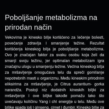
Poboljšanje metabolizma na
prirodan način
Vekovima je kinesko bilje korišćeno za lečenje bolesti,
povećanje zdravlja i smanjenje težine. Rezultat
korišćenja kineskog
bilja je poboljšanje metabolizma.
Ovo je značajan faktor za svaku osobu koja želi da
smanji svoju težinu, jer optimalan metabolizam igra
značajnu ulogu u smanjenju težine. Većina kineskog bilja
za mršavljenje omogućava telu da spreči gomilanje
nepotrebnih masti u organizmu. Među kineskim prirodnim
eliksirima za mršavljenje, je Citrus aurantium- gorka
narandža. Postoji niz dodatnih kineskih biljki za
mršavljenje i ove biljke takođe pomažu tako što
uvećavaju količinu Yang i chi energije u telu. Među ove
biljke spada još i ginseng, cimet i đumbir. Kinesko bilje za