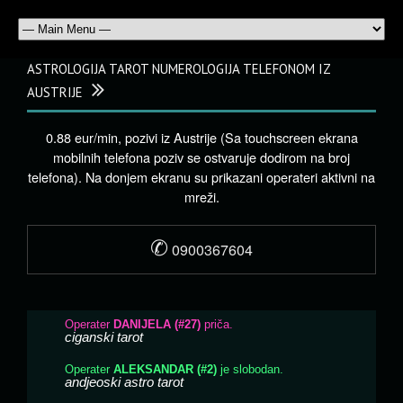
ASTROLOGIJA TAROT NUMEROLOGIJA TELEFONOM IZ
AUSTRIJE
0.88 eur/min, pozivi iz Austrije (Sa touchscreen ekrana
mobilnih telefona poziv se ostvaruje dodirom na broj
telefona). Na donjem ekranu su prikazani operateri aktivni na
mreži.
✆
0900367604