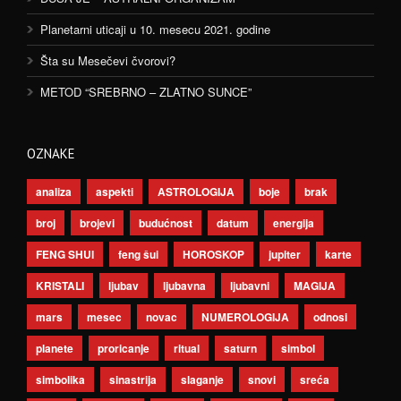
Planetarni uticaji u 10. mesecu 2021. godine
Šta su Mesečevi čvorovi?
METOD “SREBRNO – ZLATNO SUNCE”
OZNAKE
analiza
aspekti
ASTROLOGIJA
boje
brak
broj
brojevi
budućnost
datum
energija
FENG SHUI
feng šui
HOROSKOP
jupiter
karte
KRISTALI
ljubav
ljubavna
ljubavni
MAGIJA
mars
mesec
novac
NUMEROLOGIJA
odnosi
planete
proricanje
ritual
saturn
simbol
simbolika
sinastrija
slaganje
snovi
sreća