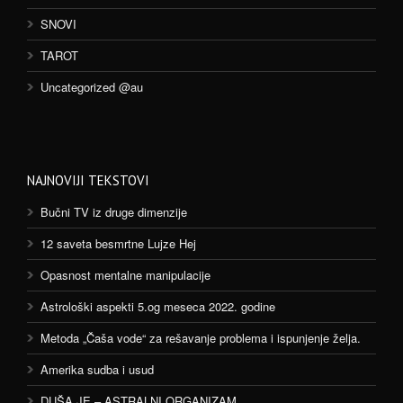
SNOVI
TAROT
Uncategorized @au
NAJNOVIJI TEKSTOVI
Bučni TV iz druge dimenzije
12 saveta besmrtne Lujze Hej
Opasnost mentalne manipulacije
Astrološki aspekti 5.og meseca 2022. godine
Metoda „Čaša vode“ za rešavanje problema i ispunjenje želja.
Amerika sudba i usud
DUŠA JE – ASTRALNI ORGANIZAM