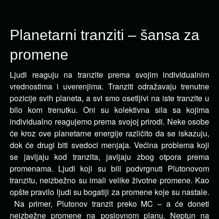
Planetarni tranziti – šansa za
promene
Ljudi reaguju na tranzite prema svojim individualnim
vrednostima i uverenjima. Tranziti odražavaju trenutne
pozicije svih
planeta, a svi smo osetljivi na iste tranzite u
bilo kom trenutku. Oni su kolektivna sila sa kojima
individualno reagujemo prema svojoj prirodi. Neke osobe
će kroz ove planetarne energije različito da se iskazuju,
dok će drugi biti svedoci menjaja. Većina problema koji
se javljaju kod tranzita, javljaju zbog otpora prema
promenama. Ljudi koji su bili podvrgnuti Plutonovom
tranzitu, neizbežno su imali velike životne promene. Kao
opšte pravilo ljudi su bogatiji za promene koje su nastale.
Na primer, Plutonov tranzit preko MC – a će doneti
neizbežne promene na poslovnom planu. Neptun na