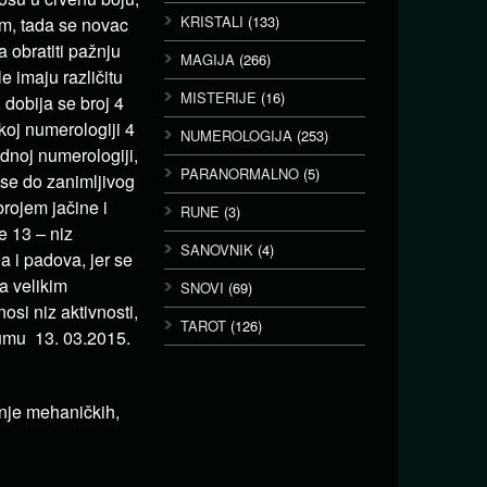
KRISTALI
(133)
em, tada se novac
a obratiti pažnju
MAGIJA
(266)
e imaju različitu
MISTERIJE
(16)
 dobija se broj 4
koj numerologiji 4
NUMEROLOGIJA
(253)
dnoj numerologiji,
PARANORMALNO
(5)
 se do zanimljivog
rojem jačine i
RUNE
(3)
je 13 – niz
SANOVNIK
(4)
 i padova, jer se
a velikim
SNOVI
(69)
si niz aktivnosti,
TAROT
(126)
tumu 13. 03.2015.
anje mehaničkih,