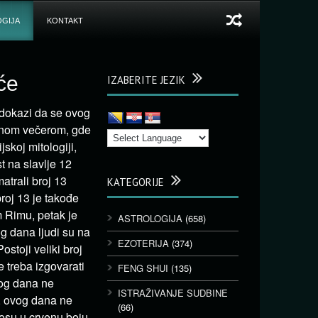
GIJA
KONTAKT
će
IZABERITE JEZIK
dokazi da se ovog
ajnom večerom, gde
jskoj mitologiji,
 na slavlje 12
atrali broj 13
KATEGORIJE
broj 13 je takođe
m Rimu, petak je
ASTROLOGIJA
(658)
g dana ljudi su na
EZOTERIJA
(374)
ostoji veliki broj
 treba izgovarati
FENG SHUI
(135)
vog dana ne
ISTRAŽIVANJE SUDBINE
u, ovog dana ne
(66)
kosu u crvenu boju,