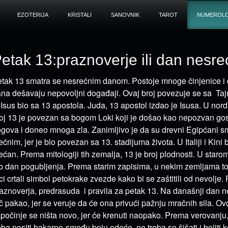
EZOTERIJA
KRISTALI
SANOVNIK
TAROT
NUMEROLO
etak 13:praznoverje ili dan nesre
tak 13 smatra se nesrećnim danom. Postoje mnoge činjenice i 
na dešavaju nepovoljni događaji. Ovaj broj povezuje se sa T
 Isus bio sa 13 apostola. Juda, 13 apostol izdao je Isusa. U nordi
oj 13 je povezan sa bogom Loki koji je došao kao nepozvan gost
gova i doneo mnoga zla. Zanimljivo je da su drevni Egipćani sm
ećnim, jer je bio povezan sa 13. stadijuma života. U Italiji i Kini 
ećan. Prema mitologiji tih zemalja, 13 je broj plodnosti. U staro
o dan pogubljenja. Prema starim zapisima, u nekim zemljama to
ci crtali simbol petokrake zvezde kako bi se zaštitili od nevolje. P
aznoverja, predrasuda i pravila za petak 13. Na današnji dan ne
č pakao, jer se veruje da će ona privući pažnju mračnih sila. O
počinje se ništa novo, jer će krenuti naopako. Prema verovanj
eba nositi bakarno-smeđu boju odeće, ne treba se šišati i bojiti 