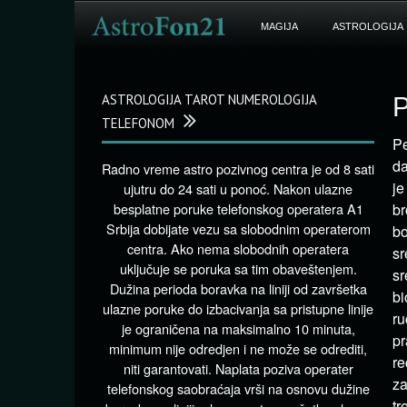
MAGIJA
ASTROLOGIJA
ASTROLOGIJA TAROT NUMEROLOGIJA
P
TELEFONOM
Pe
da
Radno vreme astro pozivnog centra je od 8 sati
je
ujutru do 24 sati u ponoć. Nakon ulazne
besplatne poruke telefonskog operatera A1
br
Srbija dobijate vezu sa slobodnim operaterom
bo
centra. Ako nema slobodnih operatera
sr
uključuje se poruka sa tim obaveštenjem.
sr
Dužina perioda boravka na liniji od završetka
bi
ulazne poruke do izbacivanja sa pristupne linije
ru
je ograničena na maksimalno 10 minuta,
pr
minimum nije odredjen i ne može se odrediti,
re
niti garantovati. Naplata poziva operater
za
telefonskog saobraćaja vrši na osnovu dužine
tr