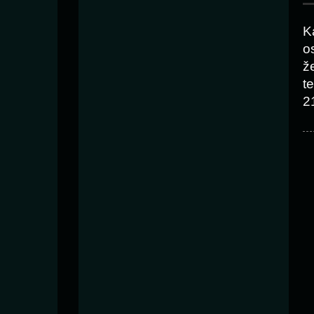
K
o
ž
t
2