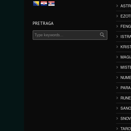
ASTR
EZOT
PRETRAGA
FENG
ISTR
KRIS
MAGI
MIST
NUME
PAR
RUNE
SANO
SNOV
TARO