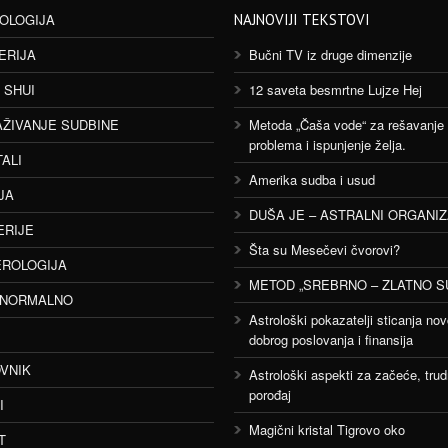
OLOGIJA
NAJNOVIJI TEKSTOVI
ERIJA
Bučni TV iz druge dimenzije
 SHUI
12 saveta besmrtne Lujze Hej
AŽIVANJE SUDBINE
Metoda „Čaša vode“ za rešavanje
problema i ispunjenje želja.
TALI
Amerika sudba i usud
JA
DUŠA JE – ASTRALNI ORGANI
ERIJE
Šta su Mesečevi čvorovi?
ROLOGIJA
METOD „SREBRNO – ZLATNO S
ANORMALNO
Astrološki pokazatelji sticanja nov
dobrog poslovanja i finansija
VNIK
Astrološki aspekti za začeće, trud
porođaj
I
Magični kristal Tigrovo oko
T