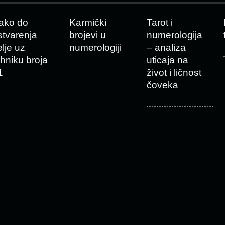
ako do
Karmički
Tarot i
stvarenja
brojevi u
numerologija
elje uz
numerologiji
– analiza
ehniku broja
uticaja na
1
život i ličnost
čoveka