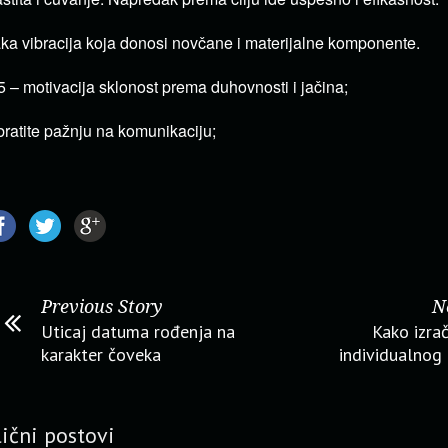
ka vibracija koja donosi novčane i materijalne komponente.
5 – motivacija sklonost prema duhovnosti i jačina;
ratite pažnju na komunikaciju;
Previous Story
N
Uticaj datuma rođenja na
Kako izrač
karakter čoveka
individualnog
lični postovi