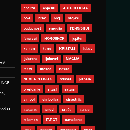
analiza
aspekti
ASTROLOGIJA
boje
brak
broj
brojevi
budućnost
energija
FENG SHUI
feng šui
HOROSKOP
jupiter
kamen
karte
KRISTALI
ljubav
ljubavna
ljubavni
MAGIJA
ZAM
mars
mesec
novac
NUMEROLOGIJA
odnosi
planete
UNCE“
proricanje
ritual
saturn
ca,
simbol
simbolika
sinastrija
noću i
slaganje
snovi
sreća
sunce
talisman
TAROT
tumačenje
uticaj
venera
verovanja
voda