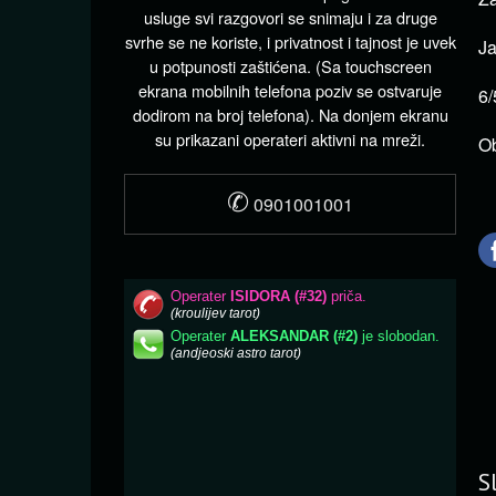
usluge svi razgovori se snimaju i za druge
svrhe se ne koriste, i privatnost i tajnost je uvek
Ja
u potpunosti zaštićena. (Sa touchscreen
ekrana mobilnih telefona poziv se ostvaruje
6/
dodirom na broj telefona). Na donjem ekranu
su prikazani operateri aktivni na mreži.
Ob
✆
0901001001
S