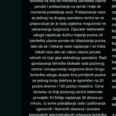
boravka na liniji od momenta završetka ulazne
je
poruke i prebacivanja na servis i traje do
momenta prekidanja veze. Prebacivanje veze
ne
sa jednog na drugog operatera centra se ne
na
preporučuje jer je tada izgledna mogućnost ne
in
ostvarivanja razgovora. Operater telefonskih
ko
usluga naplaćuje dužinu trajanja poziva od
se
završetka ulazne poruke do izbacivanja poziva,
ko
tako da se i čekanje veze naplaćuje i ne treba
sa
čekati vezu ako se nakon ulazne poruke
no
odmah ne čuje glas slobodnog operatera. Radi
ka
sprečavanja tehničke blokade rada pozivnog
ve
centra i omogucvanja razgovora širem krugu
po
korisnika usluga ukupan broj primljenih poziva
sa jednog broja telefona je ograničen na 20
vo
poziva dnevno i 100 poziva mesečno. Cena
im
boravka na liniji pozivnog centra telefonski
provajder A1Srbija naplaćuje 36 dinara po
Ja
minutu. Iz svrhe poboljšanja rada i poštovanja
te
ugovornih i licencnih obaveza i provere
eventualnih administrativnih prigovora korisnika
Za