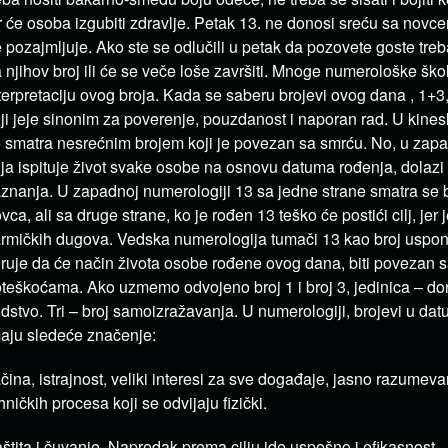
r će osoba izgubiti zdravlje. Petak 13. ne donosi sreću sa novc
 pozajmljuje. Ako ste se odlučili u petak da pozovete goste treb
 njihov broj ili će se veče loše završiti. Mnoge numerološke škol
terpretaciju ovog broja. Kada se saberu brojevi ovog dana , 1+3,
ji jeje sinonim za poverenje, pouzdanost i naporan rad. U kines
 smatra nesrećnim brojem koji je povezan sa smrću. No, u zapa
ja ispituje život svake osobe na osnovu datuma rođenja, dolazi
znanja. U zapadnoj numerologiji 13 sa jedne strane smatra se b
vca, ali sa druge strane, ko je rođen 13 teško će postići cilj, jer 
rmičkih dugova. Vedska numerologija tumači 13 kao broj uspona
ruje da će način života osobe rođene ovog dana, biti povezan s
teškoćama. Ako uzmemo odvojeno broj 1 i broj 3, jedinica – dono
dstvo. Tri – broj samoizražavanja. U numerologiji, brojevi u da
aju sledeće značenje:
čina, istrajnost, veliki interesi za sve događaje, jasno razumev
hničkih procesa koji se odvijaju fizički.
štita i čuvanje. Napredak prema cilju ide uspešno i efikasnost.