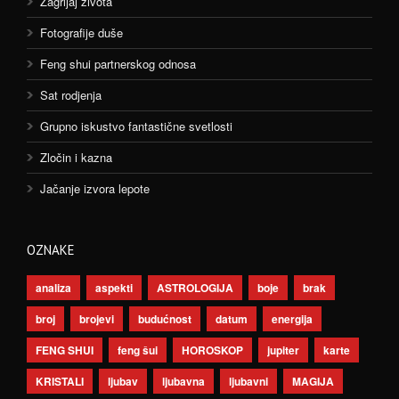
Zagrljaj života
Fotografije duše
Feng shui partnerskog odnosa
Sat rodjenja
Grupno iskustvo fantastične svetlosti
Zločin i kazna
Jačanje izvora lepote
OZNAKE
analiza
aspekti
ASTROLOGIJA
boje
brak
broj
brojevi
budućnost
datum
energija
FENG SHUI
feng šui
HOROSKOP
jupiter
karte
KRISTALI
ljubav
ljubavna
ljubavni
MAGIJA