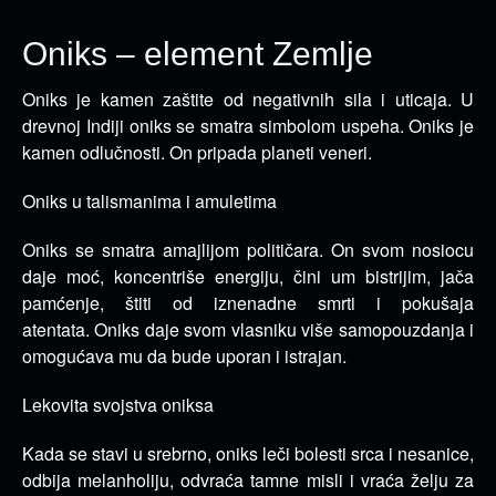
Oniks – element Zemlje
Oniks je kamen zaštite od negativnih sila i uticaja. U
drevnoj Indiji oniks se smatra simbolom uspeha.
Oniks je
kamen odlučnosti. On pripada planeti veneri.
Oniks u talismanima i amuletima
Oniks se smatra amajlijom političara. On svom nosiocu
daje moć, koncentriše energiju, čini um bistrijim, jača
pamćenje, štiti od iznenadne smrti i pokušaja
atentata. Oniks daje svom vlasniku više samopouzdanja i
omogućava mu da bude uporan i istrajan.
Lekovita svojstva oniksa
Kada se stavi u srebrno, oniks leči bolesti srca i nesanice,
odbija melanholiju, odvraća tamne misli i vraća želju za