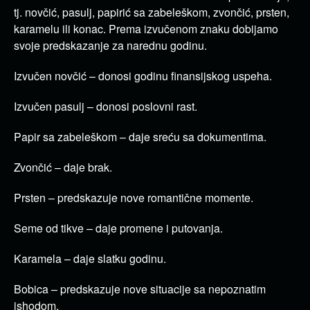
tj. novčić, pasulj, papirić sa zabeleškom, zvončić, prsten,
karamelu ili konac. Prema izvučenom znaku dobijamo
svoje predskazanje za narednu godinu.
Izvučen novčić – donosi godinu finansijskog uspeha.
Izvučen pasulj – donosi poslovni rast.
Papir sa zabeleškom – daje sreću sa dokumentima.
Zvončić – daje brak.
Prsten – predskazuje nove romantične momente.
Seme od tikve – daje promene i putovanja.
Karamela – daje slatku godinu.
Bobica – predskazuje nove situacije sa nepoznatim
ishodom.