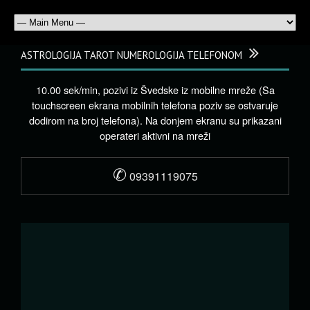
ASTROLOGIJA TAROT NUMEROLOGIJA TELEFONOM
10.00 sek/min, pozivi iz Švedske iz mobilne mreže (Sa
touchscreen ekrana mobilnih telefona poziv se ostvaruje
dodirom na broj telefona). Na donjem ekranu su prikazani
operateri aktivni na mreži
✆
09391119075