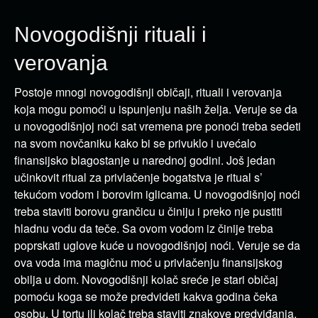
Novogodišnji rituali i
verovanja
Postoje mnogi novogodišnji običaji, rituali i verovanja
koja mogu pomoći u ispunjenju naših želja. Veruje se da
u novogodišnjoj noći sat vremena pre ponoći treba sedeti
na svom novčaniku kako bi se privuklo i uvećalo
finansijsko blagostanje u narednoj godini. Još jedan
učinkovit ritual za privlačenje bogatstva je ritual s’
tekućom vodom i borovim iglicama. U novogodišnjoj noći
treba staviti borovu grančicu u činiju i preko nje pustiti
hladnu vodu da teče. Sa ovom vodom iz činije treba
poprskati uglove kuće u novogodišnjoj noći. Veruje se da
ova voda ima magičnu moć u privlačenju finansijskog
obilja u dom. Novogodišnji kolač sreće je stari običaj
pomoću koga se može predvideti kakva godina čeka
osobu. U tortu ili kolač treba staviti znakove predviđanja,