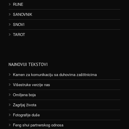
RUNE
SANOVNIK
SNOVI
TAROT
NAJNOVIJI TEKSTOVI
Kamen za komunikaciju sa duhovima zaštitnicima
Višestruke verzije nas
Omiljena boja
Zagrljaj života
Fotografije duše
Feng shui partnerskog odnosa