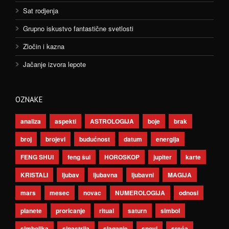
Sat rodjenja
Grupno iskustvo fantastične svetlosti
Zločin i kazna
Jačanje izvora lepote
OZNAKE
analiza
aspekti
ASTROLOGIJA
boje
brak
broj
brojevi
budućnost
datum
energija
FENG SHUI
feng šui
HOROSKOP
jupiter
karte
KRISTALI
ljubav
ljubavna
ljubavni
MAGIJA
mars
mesec
novac
NUMEROLOGIJA
odnosi
planete
proricanje
ritual
saturn
simbol
simbolika
sinastrija
slaganje
snovi
sreća