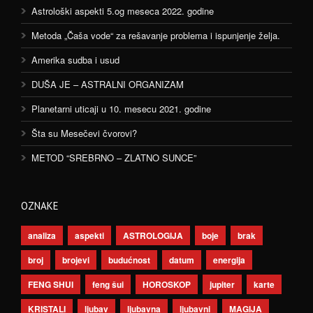
Astrološki aspekti 5.og meseca 2022. godine
Metoda „Čaša vode“ za rešavanje problema i ispunjenje želja.
Amerika sudba i usud
DUŠA JE – ASTRALNI ORGANIZAM
Planetarni uticaji u 10. mesecu 2021. godine
Šta su Mesečevi čvorovi?
METOD “SREBRNO – ZLATNO SUNCE”
OZNAKE
analiza
aspekti
ASTROLOGIJA
boje
brak
broj
brojevi
budućnost
datum
energija
FENG SHUI
feng šui
HOROSKOP
jupiter
karte
KRISTALI
ljubav
ljubavna
ljubavni
MAGIJA