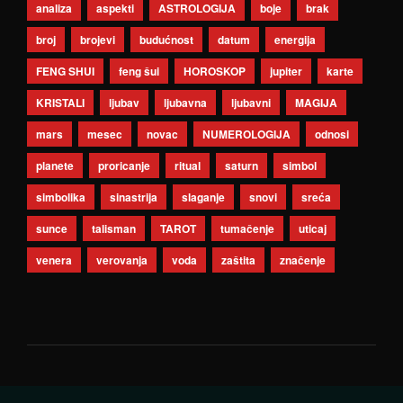
analiza
aspekti
ASTROLOGIJA
boje
brak
broj
brojevi
budućnost
datum
energija
FENG SHUI
feng šui
HOROSKOP
jupiter
karte
KRISTALI
ljubav
ljubavna
ljubavni
MAGIJA
mars
mesec
novac
NUMEROLOGIJA
odnosi
planete
proricanje
ritual
saturn
simbol
simbolika
sinastrija
slaganje
snovi
sreća
sunce
talisman
TAROT
tumačenje
uticaj
venera
verovanja
voda
zaštita
značenje