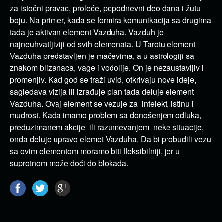
za istočni pravac, proleće, popodnevni deo dana i žutu
boju. Na primer, kada se formira komunikacija sa drugima
tada je aktivan element Vazduha. Vazduh je
najneuhvatljiviji od svih elemenata. U Tarotu element
Vazduha predstavljen je mačevima, a u astrologiji sa
znakom blizanaca, vage i vodolije. On je nezaustavljiv i
promenjiv. Kad god se traži uvid, otkrivaju nove ideje,
sagledava vizija ili izrađuje plan tada deluje element
Vazduha. Ovaj element se vezuje za intelekt, istinu i
mudrost. Kada imamo problem sa donošenjem odluka,
preduzimanem akcije ili razumevanjem neke situacije,
onda deluje upravo elemet Vazduha. Da bi probudili vezu
sa ovim elementom moramo biti fleksibilniji, jer u
suprotnom može doći do blokada.