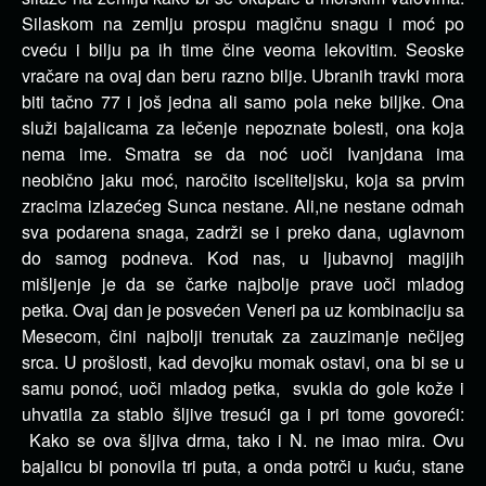
Silaskom na zemlju prospu magičnu snagu i moć po
cveću i bilju pa ih time čine veoma lekovitim. Seoske
vračare na ovaj dan beru razno bilje. Ubranih travki mora
biti tačno 77 i još jedna ali samo pola neke biljke. Ona
služi bajalicama za lečenje nepoznate bolesti, ona koja
nema ime. Smatra se da noć uoči Ivanjdana ima
neobično jaku moć, naročito isceliteljsku, koja sa prvim
zracima izlazećeg Sunca nestane. Ali,ne nestane odmah
sva podarena snaga, zadrži se i preko dana, uglavnom
do samog podneva. Kod nas, u ljubavnoj magijih
mišljenje je da se čarke najbolje prave uoči mladog
petka. Ovaj dan je posvećen Veneri pa uz kombinaciju sa
Mesecom, čini najbolji trenutak za zauzimanje nečijeg
srca. U prošlosti, kad devojku momak ostavi, ona bi se u
samu ponoć, uoči mladog petka, svukla do gole kože i
uhvatila za stablo šljive tresući ga i pri tome govoreći:
Kako se ova šljiva drma, tako i N. ne imao mira. Ovu
bajalicu bi ponovila tri puta, a onda potrči u kuću, stane