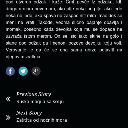
pod otvoren odžak i kaže: Crni pevče iz odžaka, idi,
dragom mom nevernom, ako pije neka ne pije, ako jede
neka ne jede, ako spava ne zaspao niti mira imao dok se
meni ne vrati. Takođe, veoma slično bajanje obavlja i
momak, posebno kada devojka koja mu se dopada ne
uzvraća istom merom. On se isto tako skine na golo i
stane pod odžak pa imenom pozove devojku koju voli.
Verovanje je da će se ona sama ubrzo pojaviti na
njegovim vratima.
Previous Story
Ruska magija sa solju
Next Story
Zaštita od noćnih mora