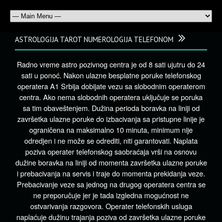
ASTROLOGIJA TAROT NUMEROLOGIJA TELEFONOM
Radno vreme astro pozivnog centra je od 8 sati ujutru do 24
sati u ponoć. Nakon ulazne besplatne poruke telefonskog
operatera A1 Srbija dobijate vezu sa slobodnim operaterom
centra. Ako nema slobodnih operatera uključuje se poruka
sa tim obaveštenjem. Dužina perioda boravka na liniji od
završetka ulazne poruke do izbacivanja sa pristupne linije je
ograničena na maksimalno 10 minuta, minimum nije
odredjen i ne može se odrediti, niti garantovati. Naplata
poziva operater telefonskog saobraćaja vrši na osnovu
dužine boravka na liniji od momenta završetka ulazne poruke
i prebacivanja na servis i traje do momenta prekidanja veze.
Prebacivanje veze sa jednog na drugog operatera centra se
ne preporučuje jer je tada izgledna mogućnost ne
ostvarivanja razgovora. Operater telefonskih usluga
naplaćuje dužinu trajanja poziva od završetka ulazne poruke