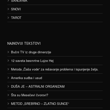
SANOVNIK
SNOVI
TAROT
NAJNOVIJI TEKSTOVI
Bučni TV iz druge dimenzije
12 saveta besmrtne Lujze Hej
Metoda „Čaša vode“ za rešavanje problema i ispunjenje želja.
Amerika sudba i usud
DUŠA JE – ASTRALNI ORGANIZAM
Šta su Mesečevi čvorovi?
METOD „SREBRNO – ZLATNO SUNCE“