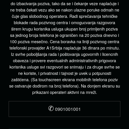
do izbacivanja poziva, tako da se i čekanje veze naplaćuje i
ne treba čekati vezu ako se nakon ulazne poruke odmah ne
čuje glas slobodnog operatera. Radi sprečavanja tehničke
blokade rada pozivnog centra i omogucvanja razgovora
širem krugu korisnika usluga ukupan broj primljenih poziva
sa jednog broja telefona je ograničen na 20 poziva dnevno i
100 poziva mesečno. Cena boravka na liniji pozivnog centra
telefonski provajder A1Srbija naplaćuje 36 dinara po minutu.
Iz svrhe poboljšanja rada i poštovanja ugovornih i licencnih
obaveza i provere eventualnih administrativnih prigovora
korisnika usluge svi razgovori se snimaju i za druge svrhe se
ne koriste, i privatnost i tajnost je uvek u potpunosti
zaštićena. (Sa touchscreen ekrana mobilnih telefona poziv
se ostvaruje dodirom na broj telefona). Na donjem ekranu su
prikazani operateri aktivni na mreži.
✆
0901001001