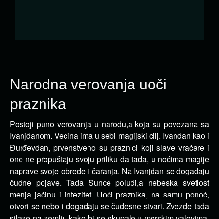
Narodna verovanja uoči
praznika
Postoji puno verovanja u narodu,a koja su povezana sa
Ivanjdanom. Većina ima u sebi magijski cilj.
Ivandan kao i
Đurđevdan, prvenstveno su praznici koji slave vračare i
one ne propuštaju svoju priliku da tada, u noćima magije
naprave svoje obrede i čaranja. Na Ivanjdan se događaju
čudne pojave. Tada Sunce poludi,a nebeska svetlost
menja jačinu i intezitet. Uoči praznika, na samu ponoć,
otvori se nebo i događaju se čudesne stvari. Zvezde tada
silaze na zemlju kako bi se okupale u morskim valovima.