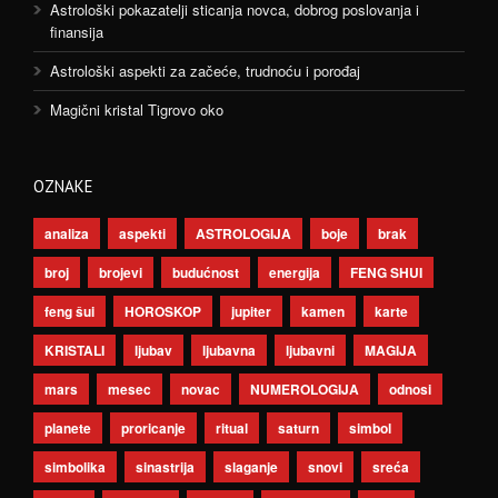
Astrološki pokazatelji sticanja novca, dobrog poslovanja i
finansija
Astrološki aspekti za začeće, trudnoću i porođaj
Magični kristal Tigrovo oko
OZNAKE
analiza
aspekti
ASTROLOGIJA
boje
brak
broj
brojevi
budućnost
energija
FENG SHUI
feng šui
HOROSKOP
jupiter
kamen
karte
KRISTALI
ljubav
ljubavna
ljubavni
MAGIJA
mars
mesec
novac
NUMEROLOGIJA
odnosi
planete
proricanje
ritual
saturn
simbol
simbolika
sinastrija
slaganje
snovi
sreća