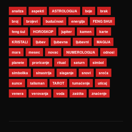
analiza
aspekti
ASTROLOGIJA
boje
brak
broj
brojevi
budućnost
energija
FENG SHUI
feng šui
HOROSKOP
jupiter
kamen
karte
KRISTALI
ljubav
ljubavna
ljubavni
MAGIJA
mars
mesec
novac
NUMEROLOGIJA
odnosi
planete
proricanje
ritual
saturn
simbol
simbolika
sinastrija
slaganje
snovi
sreća
sunce
talisman
TAROT
tumačenje
uticaj
venera
verovanja
voda
zaštita
značenje