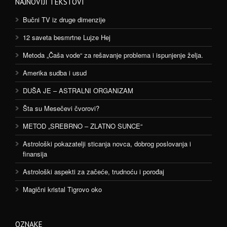
NAJNOVIJI TEKSTOVI
Bučni TV iz druge dimenzije
12 saveta besmrtne Lujze Hej
Metoda „Čaša vode“ za rešavanje problema i ispunjenje želja.
Amerika sudba i usud
DUŠA JE – ASTRALNI ORGANIZAM
Šta su Mesečevi čvorovi?
METOD „SREBRNO – ZLATNO SUNCE“
Astrološki pokazatelji sticanja novca, dobrog poslovanja i
finansija
Astrološki aspekti za začeće, trudnoću i porođaj
Magični kristal Tigrovo oko
OZNAKE