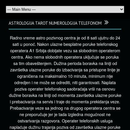
ASTROLOGIJA TAROT NUMEROLOGIJA TELEFONOM
Radno vreme astro pozivnog centra je od 8 sati ujutru do 24
sati u ponoć. Nakon ulazne besplatne poruke telefonskog
operatera A1 Srbija dobijate vezu sa slobodnim operaterom
centra. Ako nema slobodnih operatera uključuje se poruka
sa tim obaveštenjem. Dužina perioda boravka na liniji od
završetka ulazne poruke do izbacivanja sa pristupne linije je
ograničena na maksimalno 10 minuta, minimum nije
odredjen i ne može se odrediti, niti garantovati. Naplata
poziva operater telefonskog saobraćaja vrši na osnovu
dužine boravka na liniji od momenta završetka ulazne poruke
i prebacivanja na servis i traje do momenta prekidanja veze.
Prebacivanje veze sa jednog na drugog operatera centra se
ne preporučuje jer je tada izgledna mogućnost ne
ostvarivanja razgovora. Operater telefonskih usluga
naplaćuje dužinu trajanja poziva od završetka ulazne poruke