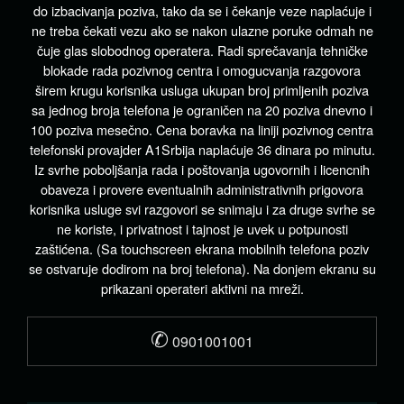
do izbacivanja poziva, tako da se i čekanje veze naplaćuje i
ne treba čekati vezu ako se nakon ulazne poruke odmah ne
čuje glas slobodnog operatera. Radi sprečavanja tehničke
blokade rada pozivnog centra i omogucvanja razgovora
širem krugu korisnika usluga ukupan broj primljenih poziva
sa jednog broja telefona je ograničen na 20 poziva dnevno i
100 poziva mesečno. Cena boravka na liniji pozivnog centra
telefonski provajder A1Srbija naplaćuje 36 dinara po minutu.
Iz svrhe poboljšanja rada i poštovanja ugovornih i licencnih
obaveza i provere eventualnih administrativnih prigovora
korisnika usluge svi razgovori se snimaju i za druge svrhe se
ne koriste, i privatnost i tajnost je uvek u potpunosti
zaštićena. (Sa touchscreen ekrana mobilnih telefona poziv
se ostvaruje dodirom na broj telefona). Na donjem ekranu su
prikazani operateri aktivni na mreži.
✆
0901001001