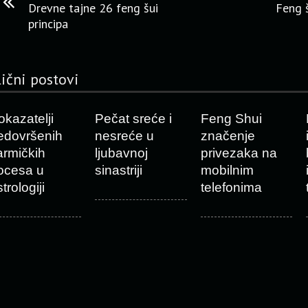
Drevne tajne 26 feng šui
Feng š
principa
lični postovi
okazatelji
Pečat sreće i
Feng Shui
edovršenih
nesreće u
značenje
armičkih
ljubavnoj
privezaka na
ocesa u
sinastriji
mobilnim
trologiji
telefonima