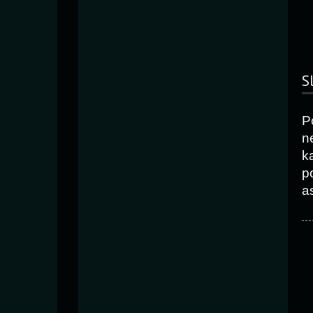
S
P
n
k
p
as