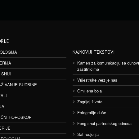
RIJE
OLOGIJA
NAJNOVIJI TEKSTOVI
ERIJA
Kamen za komunikaciju sa duhov
zaštitnicima
 SHUI
Višestruke verzije nas
AŽIVANJE SUDBINE
Omiljena boja
TALI
Zagrljaj života
JA
Fotografije duše
ČNI HOROSKOP
Feng shui partnerskog odnosa
ERIJE
Sat rodjenja
ROLOGIJA