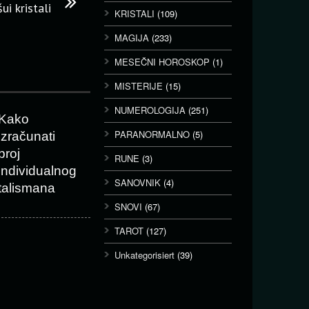
ui kristali
KRISTALI
(109)
MAGIJA
(233)
MESEČNI HOROSKOP
(1)
MISTERIJE
(15)
NUMEROLOGIJA
(251)
Kako
PARANORMALNO
(5)
izračunati
broj
RUNE
(3)
individualnog
SANOVNIK
(4)
talismana
SNOVI
(67)
TAROT
(127)
Unkategorisiert
(39)