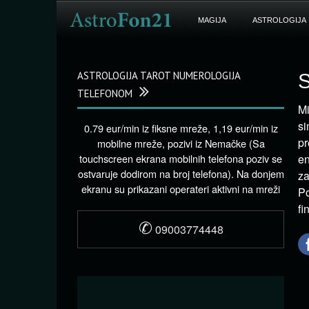
MAGIJA
ASTROLOGIJA
ASTROLOGIJA TAROT NUMEROLOGIJA
S
TELEFONOM
Mi
si
0.79 eur/min iz fiksne mreže, 1,19 eur/min iz
pr
mobilne mreže, pozivi iz Nemačke (Sa
touchscreen ekrana mobilnih telefona poziv se
en
ostvaruje dodirom na broj telefona). Na donjem
za
ekranu su prikazani operateri aktivni na mreži
Po
fi
✆
09003774448