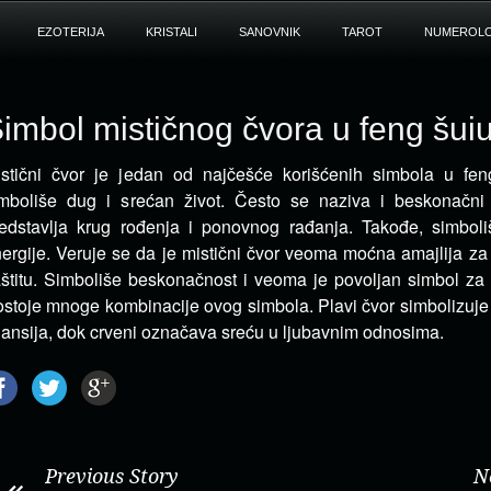
EZOTERIJA
KRISTALI
SANOVNIK
TAROT
NUMEROLO
imbol mističnog čvora u feng šui
stični čvor je jedan od najčešće korišćenih simbola u fen
mboliše dug i srećan život. Često se naziva i beskonačni 
edstavlja krug rođenja i ponovnog rađanja. Takođe, simboli
ergije. Veruje se da je mistični čvor veoma moćna amajlija za 
štitu. Simboliše beskonačnost i veoma je povoljan simbol za t
stoje mnoge kombinacije ovog simbola. Plavi čvor simbolizuje
nansija, dok crveni označava sreću u ljubavnim odnosima.
Previous Story
N