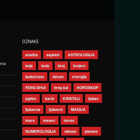
OZNAKE
analiza
aspekti
ASTROLOGIJA
ima
boje
brak
broj
brojevi
budućnost
datum
energija
FENG SHUI
feng šui
HOROSKOP
jupiter
karte
KRISTALI
ljubav
ljubavna
ljubavni
MAGIJA
mars
mesec
novac
NUMEROLOGIJA
odnosi
planete