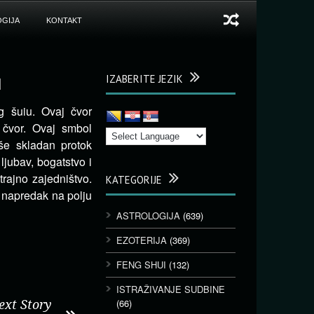
GIJA
KONTAKT
u
IZABERITE JEZIK
g šuiu. Ovaj čvor
čvor.
Ovaj smbol
še skladan protok
ljubav, bogatstvo i
rajno zajedništvo.
KATEGORIJE
 napredak na polju
ASTROLOGIJA
(639)
EZOTERIJA
(369)
FENG SHUI
(132)
ISTRAŽIVANJE SUDBINE
(66)
ext Story