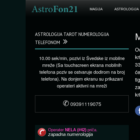
MAGIJA
ASTROLOGIJA
ASTROLOGIJA TAROT NUMEROLOGIJA
M
TELEFONOM
Ov
kr
10.00 sek/min, pozivi iz Švedske iz mobilne
33
mreže (Sa touchscreen ekrana mobilnih
telefona poziv se ostvaruje dodirom na broj
će
telefona). Na donjem ekranu su prikazani
ti
operateri aktivni na mreži
za
kr
✆
09391119075