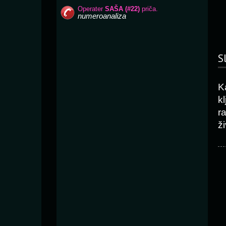
S
K
k
r
ž