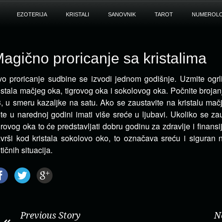
EZOTERIJA
KRISTALI
SANOVNIK
TAROT
NUMEROLO
agično proricanje sa kristalima
o proricanje sudbine se izvodi jednom godišnje. Uzmite ogrl
istala mačjeg oka, tigrovog oka i sokolovog oka.
Počnite brojanj
, u smeru kazaljke na satu. Ako se zaustavite na kristalu mač
te u narednoj godini imati više sreće u ljubavi. Ukoliko se zau
grovog oka to će predstavljati dobru godinu za zdravlje i finansi
vrši kod kristala sokolovo oko, to označava sreću i siguran n
itičnih situacija.
Previous Story
N