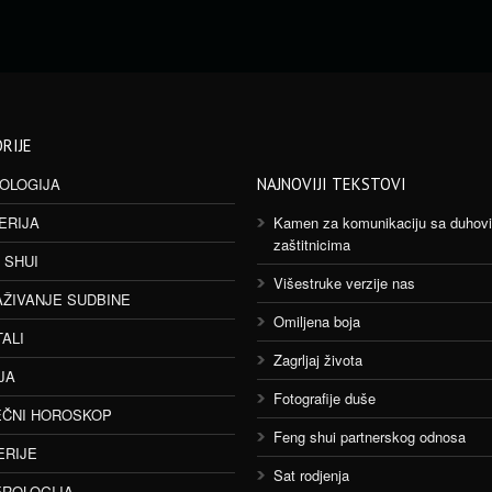
RIJE
OLOGIJA
NAJNOVIJI TEKSTOVI
ERIJA
Kamen za komunikaciju sa duhov
zaštitnicima
 SHUI
Višestruke verzije nas
AŽIVANJE SUDBINE
Omiljena boja
TALI
Zagrljaj života
JA
Fotografije duše
ČNI HOROSKOP
Feng shui partnerskog odnosa
ERIJE
Sat rodjenja
ROLOGIJA