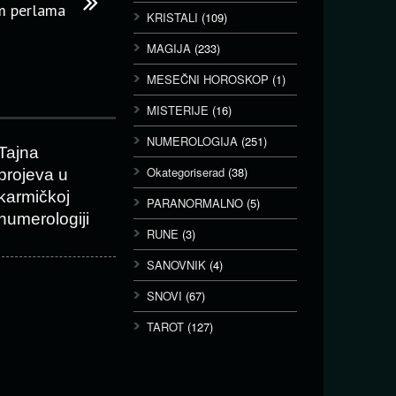
im perlama
KRISTALI
(109)
MAGIJA
(233)
MESEČNI HOROSKOP
(1)
MISTERIJE
(16)
NUMEROLOGIJA
(251)
Tajna
Okategoriserad
(38)
brojeva u
karmičkoj
PARANORMALNO
(5)
numerologiji
RUNE
(3)
SANOVNIK
(4)
SNOVI
(67)
TAROT
(127)