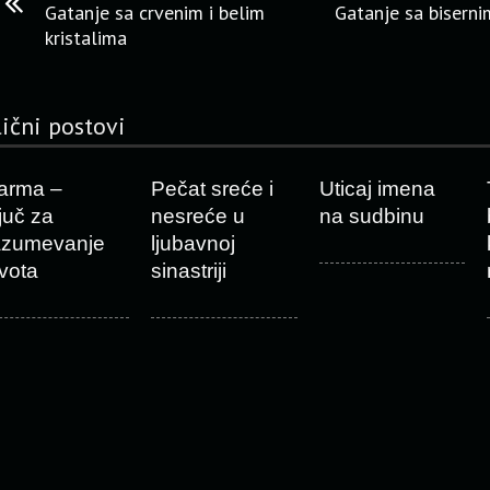
Gatanje sa crvenim i belim
Gatanje sa bisern
kristalima
lični postovi
arma –
Pečat sreće i
Uticaj imena
ljuč za
nesreće u
na sudbinu
azumevanje
ljubavnoj
ivota
sinastriji