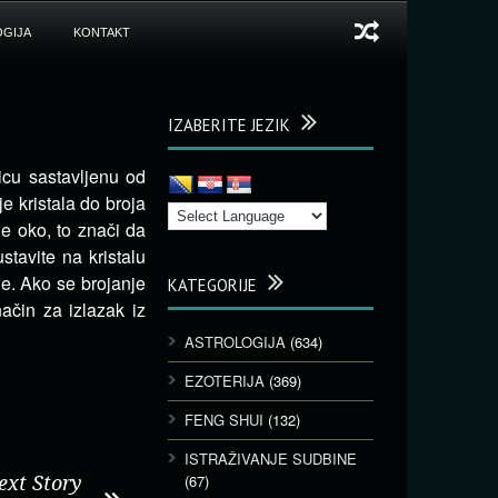
GIJA
KONTAKT
IZABERITE JEZIK
icu sastavljenu od
e kristala do broja
je oko, to znači da
stavite na kristalu
je. Ako se brojanje
KATEGORIJE
ačin za izlazak iz
ASTROLOGIJA
(634)
EZOTERIJA
(369)
FENG SHUI
(132)
ISTRAŽIVANJE SUDBINE
(67)
ext Story