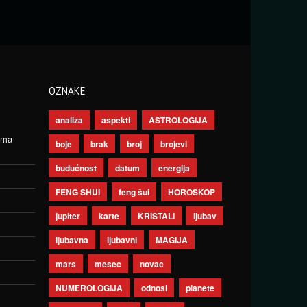
OZNAKE
analiza
aspekti
ASTROLOGIJA
ima
boje
brak
broj
brojevi
budućnost
datum
energija
FENG SHUI
feng šui
HOROSKOP
jupiter
karte
KRISTALI
ljubav
ljubavna
ljubavni
MAGIJA
mars
mesec
novac
NUMEROLOGIJA
odnosi
planete