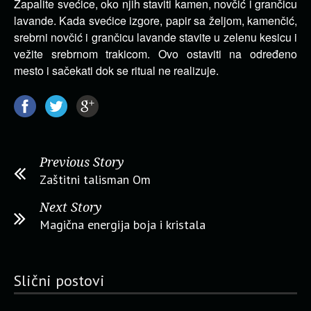
Zapalite svećice, oko njih staviti kamen, novčić i grančicu
lavande. Kada svećice izgore, papir sa željom, kamenčić,
srebrni novčić i grančicu lavande stavite u zelenu kesicu i
vežite srebrnom trakicom. Ovo ostaviti na određeno
mesto i sačekati dok se ritual ne realizuje.
Previous Story
Zaštitni talisman Om
Next Story
Magična energija boja i kristala
Slični postovi