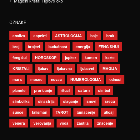
Magični kristal Tigrovo oko
OZNAKE
analiza
aspekti
ASTROLOGIJA
boje
brak
broj
brojevi
budućnost
energija
FENG SHUI
feng šui
HOROSKOP
jupiter
kamen
karte
KRISTALI
ljubav
ljubavna
ljubavni
MAGIJA
mars
mesec
novac
NUMEROLOGIJA
odnosi
planete
proricanje
ritual
saturn
simbol
simbolika
sinastrija
slaganje
snovi
sreća
sunce
talisman
TAROT
tumačenje
uticaj
venera
verovanja
voda
zaštita
značenje