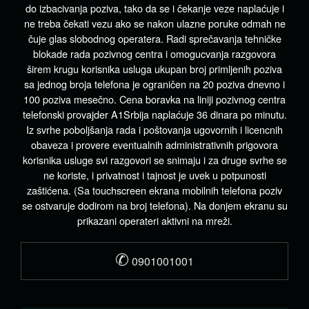
do izbacivanja poziva, tako da se i čekanje veze naplaćuje i
ne treba čekati vezu ako se nakon ulazne poruke odmah ne
čuje glas slobodnog operatera. Radi sprečavanja tehničke
blokade rada pozivnog centra i omogucvanja razgovora
širem krugu korisnika usluga ukupan broj primljenih poziva
sa jednog broja telefona je ograničen na 20 poziva dnevno i
100 poziva mesečno. Cena boravka na liniji pozivnog centra
telefonski provajder A1Srbija naplaćuje 36 dinara po minutu.
Iz svrhe poboljšanja rada i poštovanja ugovornih i licencnih
obaveza i provere eventualnih administrativnih prigovora
korisnika usluge svi razgovori se snimaju i za druge svrhe se
ne koriste, i privatnost i tajnost je uvek u potpunosti
zaštićena. (Sa touchscreen ekrana mobilnih telefona poziv
se ostvaruje dodirom na broj telefona). Na donjem ekranu su
prikazani operateri aktivni na mreži.
✆
0901001001