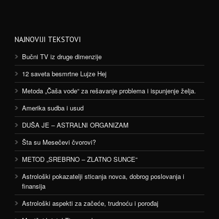
NAJNOVIJI TEKSTOVI
Bučni TV iz druge dimenzije
12 saveta besmrtne Lujze Hej
Metoda „Čaša vode“ za rešavanje problema i ispunjenje želja.
Amerika sudba i usud
DUŠA JE – ASTRALNI ORGANIZAM
Šta su Mesečevi čvorovi?
METOD „SREBRNO – ZLATNO SUNCE“
Astrološki pokazatelji sticanja novca, dobrog poslovanja i
finansija
Astrološki aspekti za začeće, trudnoću i porođaj