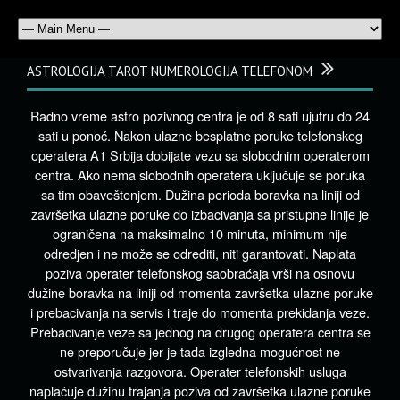
ASTROLOGIJA TAROT NUMEROLOGIJA TELEFONOM
Radno vreme astro pozivnog centra je od 8 sati ujutru do 24
sati u ponoć. Nakon ulazne besplatne poruke telefonskog
operatera A1 Srbija dobijate vezu sa slobodnim operaterom
centra. Ako nema slobodnih operatera uključuje se poruka
sa tim obaveštenjem. Dužina perioda boravka na liniji od
završetka ulazne poruke do izbacivanja sa pristupne linije je
ograničena na maksimalno 10 minuta, minimum nije
odredjen i ne može se odrediti, niti garantovati. Naplata
poziva operater telefonskog saobraćaja vrši na osnovu
dužine boravka na liniji od momenta završetka ulazne poruke
i prebacivanja na servis i traje do momenta prekidanja veze.
Prebacivanje veze sa jednog na drugog operatera centra se
ne preporučuje jer je tada izgledna mogućnost ne
ostvarivanja razgovora. Operater telefonskih usluga
naplaćuje dužinu trajanja poziva od završetka ulazne poruke