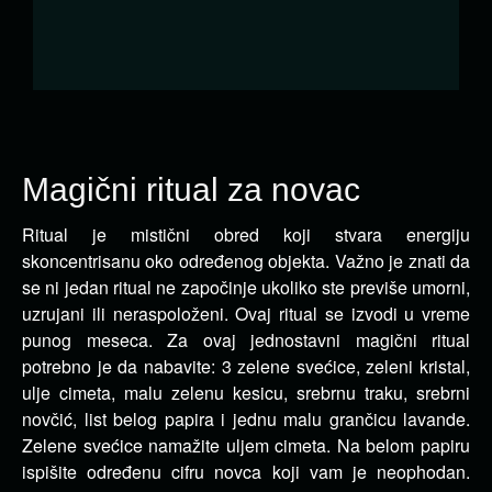
Magični ritual za novac
Ritual je mistični obred koji stvara energiju
skoncentrisanu oko određenog objekta. Važno je znati da
se ni jedan ritual
ne započinje ukoliko ste previše umorni,
uzrujani ili neraspoloženi. Ovaj ritual se izvodi u vreme
punog meseca. Za ovaj jednostavni magični ritual
potrebno je da nabavite: 3 zelene svećice, zeleni kristal,
ulje cimeta, malu zelenu kesicu, srebrnu traku, srebrni
novčić, list belog papira i jednu malu grančicu lavande.
Zelene svećice namažite uljem cimeta. Na belom papiru
ispišite određenu cifru novca koji vam je neophodan.