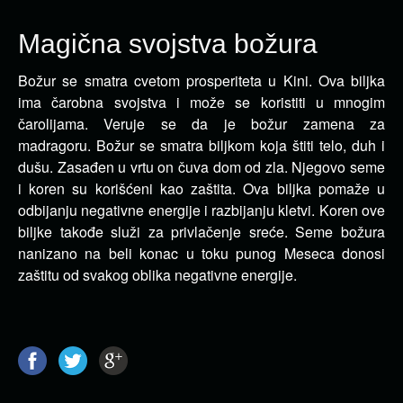
Magična svojstva božura
Božur se smatra cvetom prosperiteta u Kini. Ova biljka
ima čarobna svojstva i može se koristiti u mnogim
čarolijama.
Veruje se da je božur zamena za
madragoru. Božur se smatra biljkom koja štiti telo, duh i
dušu. Zasađen u vrtu on čuva dom od zla. Njegovo seme
i koren su korišćeni kao zaštita. Ova biljka pomaže u
odbijanju negativne energije i razbijanju kletvi. Koren ove
biljke takođe služi za privlačenje sreće. Seme božura
nanizano na beli konac u toku punog Meseca donosi
zaštitu od svakog oblika negativne energije.