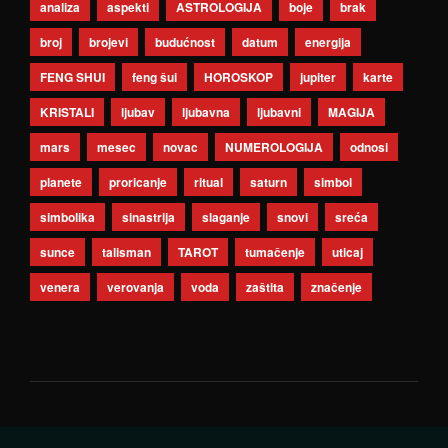
analiza
aspekti
ASTROLOGIJA
boje
brak
broj
brojevi
budućnost
datum
energija
FENG SHUI
feng šui
HOROSKOP
jupiter
karte
KRISTALI
ljubav
ljubavna
ljubavni
MAGIJA
mars
mesec
novac
NUMEROLOGIJA
odnosi
planete
proricanje
ritual
saturn
simbol
simbolika
sinastrija
slaganje
snovi
sreća
sunce
talisman
TAROT
tumačenje
uticaj
venera
verovanja
voda
zaštita
značenje