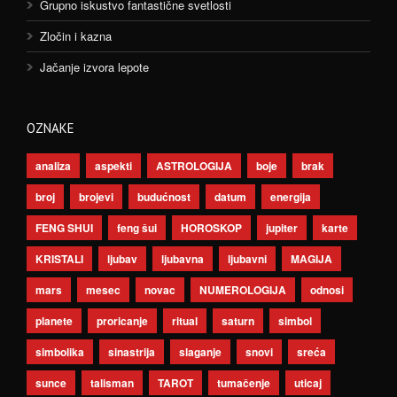
Grupno iskustvo fantastične svetlosti
Zločin i kazna
Jačanje izvora lepote
OZNAKE
analiza
aspekti
ASTROLOGIJA
boje
brak
broj
brojevi
budućnost
datum
energija
FENG SHUI
feng šui
HOROSKOP
jupiter
karte
KRISTALI
ljubav
ljubavna
ljubavni
MAGIJA
mars
mesec
novac
NUMEROLOGIJA
odnosi
planete
proricanje
ritual
saturn
simbol
simbolika
sinastrija
slaganje
snovi
sreća
sunce
talisman
TAROT
tumačenje
uticaj