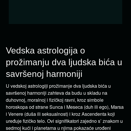
Vedska astrologija o
prožimanju dva ljudska bića u
savršenoj harmoniji
U vedskoj astrologiji prožimanje dva ljudska bića u
savršenoj harmoniji zahteva da budu u skladu na
duhovnoj, moralnoj i fizičkoj ravni, kroz simbole
horoskopa od strane Sunca i Meseca (duh ili ego), Marsa
i Venere (duša ili seksualnost) i kroz Ascendenta koji
uređuje fizičko telo. Ovi signifikatori zajedno s’ znakom u
sedmoj kući i planetama u njima pokazaće urođeni