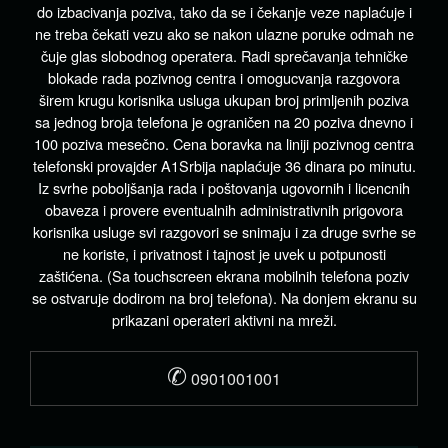
do izbacivanja poziva, tako da se i čekanje veze naplaćuje i
ne treba čekati vezu ako se nakon ulazne poruke odmah ne
čuje glas slobodnog operatera. Radi sprečavanja tehničke
blokade rada pozivnog centra i omogucvanja razgovora
širem krugu korisnika usluga ukupan broj primljenih poziva
sa jednog broja telefona je ograničen na 20 poziva dnevno i
100 poziva mesečno. Cena boravka na liniji pozivnog centra
telefonski provajder A1Srbija naplaćuje 36 dinara po minutu.
Iz svrhe poboljšanja rada i poštovanja ugovornih i licencnih
obaveza i provere eventualnih administrativnih prigovora
korisnika usluge svi razgovori se snimaju i za druge svrhe se
ne koriste, i privatnost i tajnost je uvek u potpunosti
zaštićena. (Sa touchscreen ekrana mobilnih telefona poziv
se ostvaruje dodirom na broj telefona). Na donjem ekranu su
prikazani operateri aktivni na mreži.
✆
0901001001