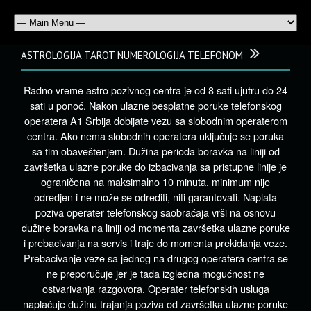
ASTROLOGIJA TAROT NUMEROLOGIJA TELEFONOM
Radno vreme astro pozivnog centra je od 8 sati ujutru do 24
sati u ponoć. Nakon ulazne besplatne poruke telefonskog
operatera A1 Srbija dobijate vezu sa slobodnim operaterom
centra. Ako nema slobodnih operatera uključuje se poruka
sa tim obaveštenjem. Dužina perioda boravka na liniji od
završetka ulazne poruke do izbacivanja sa pristupne linije je
ograničena na maksimalno 10 minuta, minimum nije
odredjen i ne može se odrediti, niti garantovati. Naplata
poziva operater telefonskog saobraćaja vrši na osnovu
dužine boravka na liniji od momenta završetka ulazne poruke
i prebacivanja na servis i traje do momenta prekidanja veze.
Prebacivanje veze sa jednog na drugog operatera centra se
ne preporučuje jer je tada izgledna mogućnost ne
ostvarivanja razgovora. Operater telefonskih usluga
naplaćuje dužinu trajanja poziva od završetka ulazne poruke