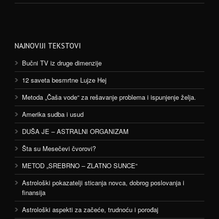
NAJNOVIJI TEKSTOVI
Bučni TV iz druge dimenzije
12 saveta besmrtne Lujze Hej
Metoda „Čaša vode“ za rešavanje problema i ispunjenje želja.
Amerika sudba i usud
DUŠA JE – ASTRALNI ORGANIZAM
Šta su Mesečevi čvorovi?
METOD „SREBRNO – ZLATNO SUNCE“
Astrološki pokazatelji sticanja novca, dobrog poslovanja i
finansija
Astrološki aspekti za začeće, trudnoću i porođaj