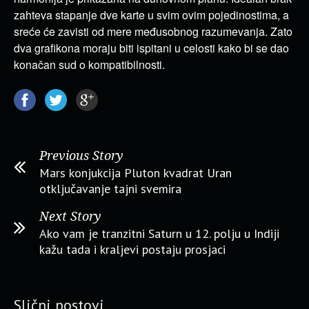
zahteva stapanje dve karte u svim ovim pojedinostima, a
sreće će zavisti od mere međusobnog razumevanja. Zato
dva grafikona moraju biti ispitani u celosti kako bi se dao
konačan sud o kompatibilnosti.
Previous Story
Mars konjukcija Pluton kvadrat Uran
otključavanje tajni svemira
Next Story
Ako vam je tranzitni Saturn u 12. polju u Indiji
kažu tada i kraljevi postaju prosjaci
Slični postovi