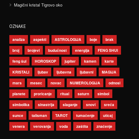
Magični kristal Tigrovo oko
OZNAKE
analiza
aspekti
ASTROLOGIJA
boje
brak
broj
brojevi
budućnost
energija
FENG SHUI
feng šui
HOROSKOP
jupiter
kamen
karte
KRISTALI
ljubav
ljubavna
ljubavni
MAGIJA
mars
mesec
novac
NUMEROLOGIJA
odnosi
planete
proricanje
ritual
saturn
simbol
simbolika
sinastrija
slaganje
snovi
sreća
sunce
talisman
TAROT
tumačenje
uticaj
venera
verovanja
voda
zaštita
značenje