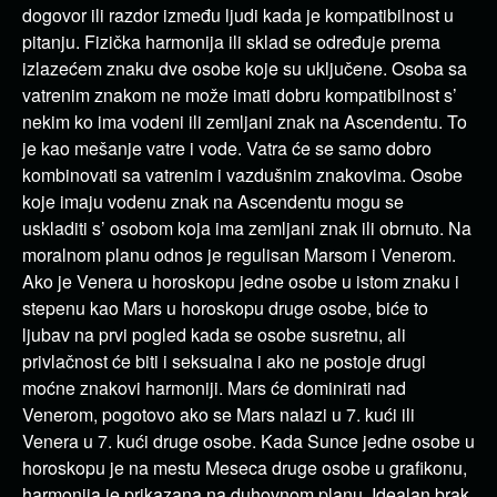
dogovor ili razdor između ljudi kada je kompatibilnost u
pitanju. Fizička harmonija ili sklad se određuje prema
izlazećem znaku dve osobe koje su uključene. Osoba sa
vatrenim znakom ne može imati dobru kompatibilnost s’
nekim ko ima vodeni ili zemljani znak na Ascendentu. To
je kao mešanje vatre i vode. Vatra će se samo dobro
kombinovati sa vatrenim i vazdušnim znakovima. Osobe
koje imaju vodenu znak na Ascendentu mogu se
uskladiti s’ osobom koja ima zemljani znak ili obrnuto. Na
moralnom planu odnos je regulisan Marsom i Venerom.
Ako je Venera u horoskopu jedne osobe u istom znaku i
stepenu kao Mars u horoskopu druge osobe, biće to
ljubav na prvi pogled kada se osobe susretnu, ali
privlačnost će biti i seksualna i ako ne postoje drugi
moćne znakovi harmoniji. Mars će dominirati nad
Venerom, pogotovo ako se Mars nalazi u 7. kući ili
Venera u 7. kući druge osobe. Kada Sunce jedne osobe u
horoskopu je na mestu Meseca druge osobe u grafikonu,
harmonija je prikazana na duhovnom planu. Idealan brak