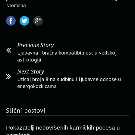
vremena.
Previous Story
Ljubavna i bračna kompatibilnost u vedskoj
astrologiji
Next Story
Uticaj broja 8 na sudbinu i ljubavne odnose u
energokockicama
Slični postovi
Pokazatelji nedovršenih karmičkih pocesa u