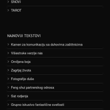
SNOVI
TAROT
NAJNOVIJI TEKSTOVI
Kamen za komunikaciju sa duhovima zaštitnicima
Višestruke verzije nas
Omiljena boja
Zagrljaj života
Fotografije duše
Feng shui partnerskog odnosa
Sat rodjenja
Grupno iskustvo fantastične svetlosti