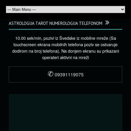
ASTROLOGIJA TAROT NUMEROLOGIJA TELEFONOM
10.00 sek/min, pozivi iz Švedske iz mobilne mreže (Sa
touchscreen ekrana mobilnih telefona poziv se ostvaruje
dodirom na broj telefona). Na donjem ekranu su prikazani
operateri aktivni na mreži
✆
09391119075