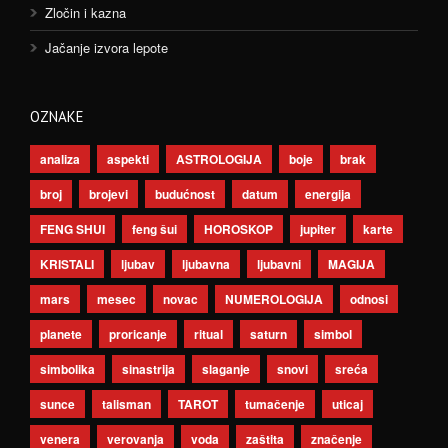
Zločin i kazna
Jačanje izvora lepote
OZNAKE
analiza
aspekti
ASTROLOGIJA
boje
brak
broj
brojevi
budućnost
datum
energija
FENG SHUI
feng šui
HOROSKOP
jupiter
karte
KRISTALI
ljubav
ljubavna
ljubavni
MAGIJA
mars
mesec
novac
NUMEROLOGIJA
odnosi
planete
proricanje
ritual
saturn
simbol
simbolika
sinastrija
slaganje
snovi
sreća
sunce
talisman
TAROT
tumačenje
uticaj
venera
verovanja
voda
zaštita
značenje