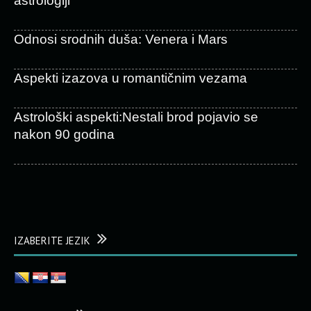
astrologiji
Odnosi srodnih duša: Venera i Mars
Aspekti izazova u romantičnim vezama
Astrološki aspekti:Nestali brod pojavio se
nakon 90 godina
IZABERITE JEZIK