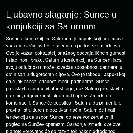
Ljubavno slaganje: Sunce u
konjukciji sa Saturnom
Sunce u konjukciji sa Saturnom je aspekt koji naglašava
snažan osećaj svrhe i osećanja u partnerskom odnosu.
Ovo je važan pokazatelj snažnog osećaja lične sigurnosti
i stabilnosti braku. Saturn u konjunkciji sa Suncem jača
svoju odlučnost i može povećati sposobnost partnera u
definisanju dugoročnih ciljeva. Ovo je takođe i aspekt koji
daje jak osećaj prisnosti među partnerima. Sunce
predstavlja snagu, vitalnost, ego, dok Saturn predstavlja
granice, odgovornost, sigurnost i oprez. Zajedno u
kombinaciji, Sunce će podsticati Saturna da primenjuje
pravila i strukture na pozitivan način. Saturn će imati
tendenciju da uspori Sunce, donese konzervativniji
pogled na Sunčev optimizm. Saradnja između ove dve
planete verovatno će se razviti tek nakon određenog