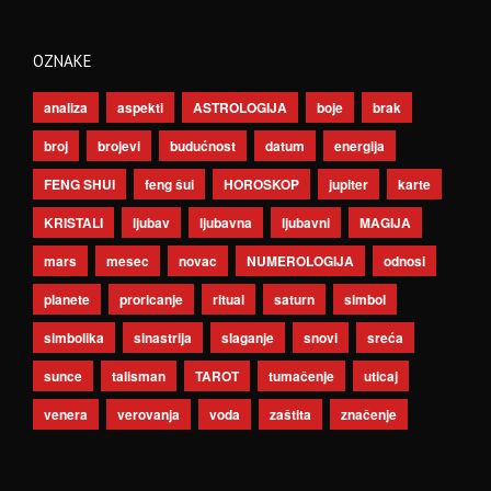
OZNAKE
analiza
aspekti
ASTROLOGIJA
boje
brak
broj
brojevi
budućnost
datum
energija
FENG SHUI
feng šui
HOROSKOP
jupiter
karte
KRISTALI
ljubav
ljubavna
ljubavni
MAGIJA
mars
mesec
novac
NUMEROLOGIJA
odnosi
planete
proricanje
ritual
saturn
simbol
simbolika
sinastrija
slaganje
snovi
sreća
sunce
talisman
TAROT
tumačenje
uticaj
venera
verovanja
voda
zaštita
značenje