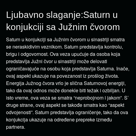
Ljubavno slaganje:Saturn u
konjukciji sa Južnim čvorom
Saturn u konjukciji sa Južnim čvorom u sinastriji smatra
se neraskidivim veznikom. Saturn predstavlja kontrolu,
brigu i odgovornost. Ova veza upućuje da osoba koja
predstavlja Južni čvor u sinastriji može delovati
ograničavajuće na osobu koja predstavlja Saturna. Inače,
ovaj aspekt ukazuje na povezanost iz prošlog života.
Energija Južnog čvora vrlo je slična Saturnovoj energiji,
tako da ovaj odnos može donekle biti težak i ozbiljan. U
isto vreme, ova veza se smatra “neprobojnom i jakom”. S’
druge strane, ovaj aspekt se takođe smatra kao “aspekt
odvojenosti”. Saturn predstavlja ograničenje, tako da ova
konjukcija ukazuje na određene prepreke između
partnera.