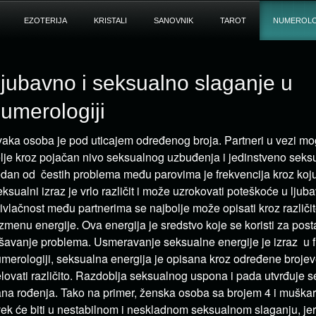
EZOTERIJA
KRISTALI
SANOVNIK
TAROT
NUMEROLO
jubavno i seksualno slaganje u
umerologiji
aka osoba je pod uticajem određenog broja. Partneri u vezi mog
lje kroz pojačan nivo seksualnog uzbuđenja i jedinstveno seks
dan od čestih problema među parovima je frekvencija kroz koju
ksualni izraz je vrlo različit i može uzrokovati poteškoće u lj
ivlačnost među partnerima se najbolje može opisati kroz različit
zmenu energije. Ova energija je sredstvo koje se koristi za posta
šavanje problema. Usmeravanje seksualne energije je izraz u fiz
merologiji, seksualna energija je opisana kroz određene broje
lovati različito. Razdoblja seksualnog uspona i pada utvrđuje 
na rođenja. Tako na primer, ženska osoba sa brojem 4 i muška
ek će biti u nestabilnom i neskladnom seksualnom slaganju, jer 