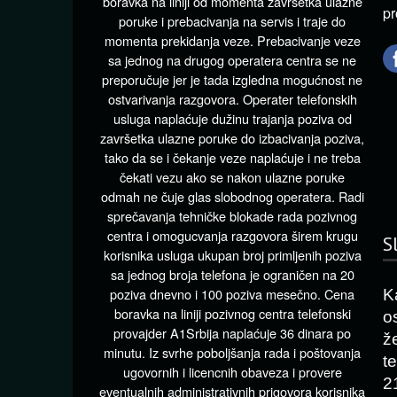
boravka na liniji od momenta završetka ulazne
pr
poruke i prebacivanja na servis i traje do
momenta prekidanja veze. Prebacivanje veze
sa jednog na drugog operatera centra se ne
preporučuje jer je tada izgledna mogućnost ne
ostvarivanja razgovora. Operater telefonskih
usluga naplaćuje dužinu trajanja poziva od
završetka ulazne poruke do izbacivanja poziva,
tako da se i čekanje veze naplaćuje i ne treba
čekati vezu ako se nakon ulazne poruke
odmah ne čuje glas slobodnog operatera. Radi
sprečavanja tehničke blokade rada pozivnog
centra i omogucvanja razgovora širem krugu
S
korisnika usluga ukupan broj primljenih poziva
sa jednog broja telefona je ograničen na 20
poziva dnevno i 100 poziva mesečno. Cena
K
boravka na liniji pozivnog centra telefonski
o
provajder A1Srbija naplaćuje 36 dinara po
ž
minutu. Iz svrhe poboljšanja rada i poštovanja
t
ugovornih i licencnih obaveza i provere
2
eventualnih administrativnih prigovora korisnika