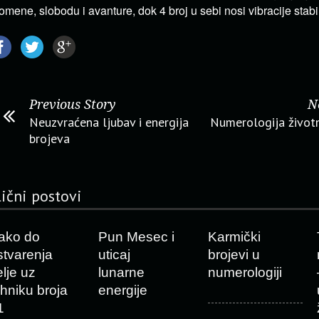
omene, slobodu i avanture, dok 4 broj u sebi nosi vibracije stabil
Previous Story
N
Neuzvraćena ljubav i energija
Numerologija životn
brojeva
lični postovi
ako do
Pun Mesec i
Karmički
stvarenja
uticaj
brojevi u
elje uz
lunarne
numerologiji
ehniku broja
energije
1