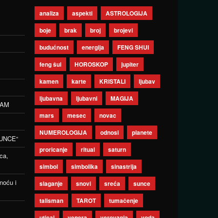
analiza
aspekti
ASTROLOGIJA
boje
brak
broj
brojevi
budućnost
energija
FENG SHUI
feng šui
HOROSKOP
jupiter
kamen
karte
KRISTALI
ljubav
ljubavna
ljubavni
MAGIJA
ZAM
mars
mesec
novac
NUMEROLOGIJA
odnosi
planete
UNCE“
proricanje
ritual
saturn
ca,
simbol
simbolika
sinastrija
noću i
slaganje
snovi
sreća
sunce
talisman
TAROT
tumačenje
uticaj
venera
verovanja
voda