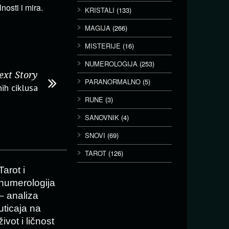
nosti i mira.
KRISTALI
(133)
MAGIJA
(266)
MISTERIJE
(16)
NUMEROLOGIJA
(253)
ext Story
PARANORMALNO
(5)
ih ciklusa
RUNE
(3)
SANOVNIK
(4)
SNOVI
(69)
TAROT
(126)
Tarot i
numerologija
– analiza
uticaja na
život i ličnost