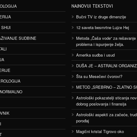
OLOGIJA
NAJNOVIJI TEKSTOVI
ERIJA
Bučni TV iz druge dimenzije
 SHUI
12 saveta besmrtne Lujze Hej
AŽIVANJE SUDBINE
Metoda „Čaša vode“ za rešavanje
problema i ispunjenje želja.
TALI
Amerika sudba i usud
JA
DUŠA JE – ASTRALNI ORGANI
ERIJE
Šta su Mesečevi čvorovi?
ROLOGIJA
METOD „SREBRNO – ZLATNO S
ANORMALNO
Astrološki pokazatelji sticanja nov
dobrog poslovanja i finansija
VNIK
Astrološki aspekti za začeće, trud
porođaj
I
Magični kristal Tigrovo oko
T