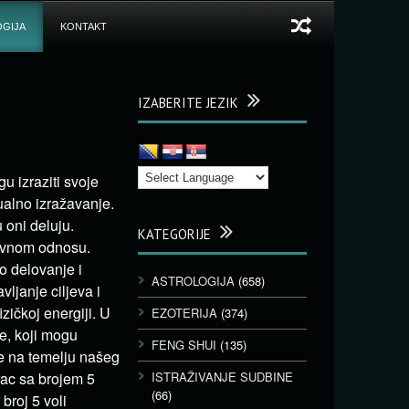
GIJA
KONTAKT
IZABERITE JEZIK
u izraziti svoje
ualno izražavanje.
 oni deluju.
KATEGORIJE
ubavnom odnosu.
o delovanje i
ASTROLOGIJA
(658)
vljanje ciljeva i
ičkoj energiji. U
EZOTERIJA
(374)
ve, koji mogu
FENG SHUI
(135)
se na temelju našeg
rac sa brojem 5
ISTRAŽIVANJE SUDBINE
(66)
broj 5 voli