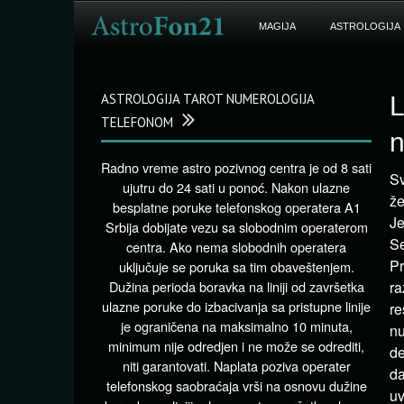
MAGIJA
ASTROLOGIJA
ASTROLOGIJA TAROT NUMEROLOGIJA
L
TELEFONOM
n
Radno vreme astro pozivnog centra je od 8 sati
Sv
ujutru do 24 sati u ponoć. Nakon ulazne
že
besplatne poruke telefonskog operatera A1
Je
Srbija dobijate vezu sa slobodnim operaterom
Se
centra. Ako nema slobodnih operatera
Pr
uključuje se poruka sa tim obaveštenjem.
Dužina perioda boravka na liniji od završetka
ra
ulazne poruke do izbacivanja sa pristupne linije
re
je ograničena na maksimalno 10 minuta,
nu
minimum nije odredjen i ne može se odrediti,
de
niti garantovati. Naplata poziva operater
da
telefonskog saobraćaja vrši na osnovu dužine
uv